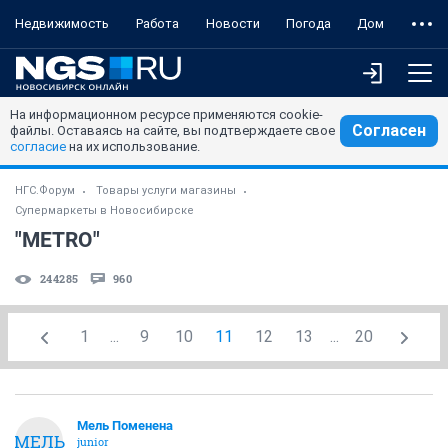
Недвижимость
Работа
Новости
Погода
Дом
На информационном ресурсе применяются cookie-
Согласен
файлы. Оставаясь на сайте, вы подтверждаете свое
согласие
на их использование.
НГС.Форум
Товары услуги магазины
Супермаркеты в Новосибирске
"METRO"
244285
960
1
...
9
10
11
12
13
...
20
Мель Поменена
МЕЛЬ
junior