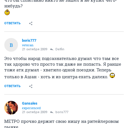
что бы спонтанно никто не зашел и не купил чего-
нибудь?
ОТВЕТИТЬ
boris777
B
veteran
21 октября 2009
Delfin
Это чтобы народ подсазнательно думал что там все
так здорово что просто так даже не попасть. Я ранше
тоже атк думал - хватило одной поездки. Теперь
только в Ашан - хоть и из центра ехать далеко.
ОТВЕТИТЬ
Gansales
experienced
21 октября 2009
boris777
МЕТРО прочно держит свою нишу на ритейлеровом
рынке.