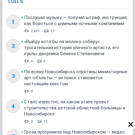
ТОП 5
Послушал музыку — получил штраф: инструкция,
1
как бороться с шумными ночными компаниями
2 691
37
«Выйду хотя бы на молоко соберу»:
2
трогательная история уличного артиста, его
куклы-дворника Семена Степановича
0
6
По всему Новосибирску спрятаны миниатюрные
3
арт-объекты — их поиск становится
настоящим квестом
0
Стало известно, на каком этапе проект
4
строительства детской областной больницы в
Новосибирске
0
12
Гроза прогремела над Новосибирском — видео