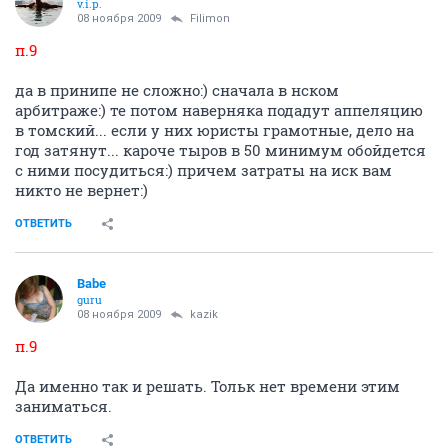
v.i.p.
08 ноября 2009
Filimon
п.9
да в принипе не сложно:) сначала в нском
арбитраже:) те потом наверняка подадут аппеляцию
в томский... если у них юристы грамотные, дело на
год затянут... кароче тыров в 50 минимум обойдется
с ними посудиться:) причем затраты на иск вам
никто не вернет:)
ОТВЕТИТЬ
Babe
guru
08 ноября 2009
kazik
п.9
Да именно так и решать. Тольк нет времени этим
заниматься.
ОТВЕТИТЬ