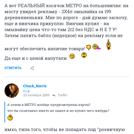
А вот РЕАЛЬНЫЙ косячок МЕТРО на большевичке: на
мосту увидел рекламу - 2Х4л омывайка за 199
деревянненьких. Мне по дороге - дай думаю заскочу,
еще и винчика прикуплю. Винчик купил - на
омывайку цена что-то там 212 без НДС и Н Е Т У!
Зачем палить бабло (недецкое) на рекламу если не
могут обеспечить наличие товара!
Да еще и с ценой напутали
ОТВЕТИТЬ
Chuck_Norris
v.i.p.
23 октября 2009
Delfin
А зачем в МЕТРО вообще предусмотрены карты?
что бы спонтанно никто не зашел и не купил чего-нибудь?
имхо, типа того, чтобы не попадать под "розничную