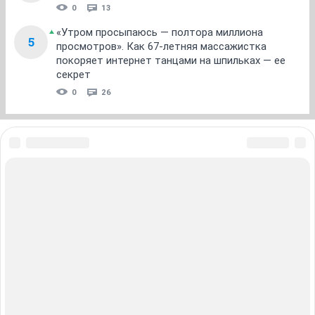
0
13
«Утром просыпаюсь — полтора миллиона
5
просмотров». Как 67-летняя массажистка
покоряет интернет танцами на шпильках — ее
секрет
0
26
ЗНАКОМСТВА В НОВОСИБИРСКЕ
ПОГОДА В НОВОСИБИРСКЕ
ПРОБКИ В НОВОСИБИРСКЕ
ФОРУМЫ В НОВОСИБИРСКЕ
ТЕЛЕПРОГРАММА В НОВОСИБИРСКЕ
АФИША В НОВОСИБИРСКЕ
ГОРОСКОП
КУРСЫ ВАЛЮТ В НОВОСИБИРСКЕ
ТУРИЗМ В НОВОСИБИРСКЕ
ПРОМОКОДЫ В НОВОСИБИРСКЕ
РЕКЛАМА В НОВОСИБИРСКЕ