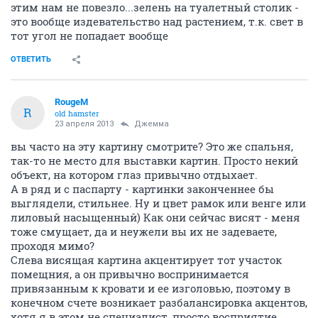
этим нам не повезло...зелень на туалетный столик -
это вообще издевательство над растением, т.к. свет в
тот угол не попадает вообще
ОТВЕТИТЬ
RougeM
R
old hamster
23 апреля 2013
Джемма
вы часто на эту картину смотрите? Это же спальня,
так-то не место для выставки картин. Просто некий
объект, на котором глаз привычно отдыхает.
А в ряд и с паспарту - картинки законченнее бы
выглядели, стильнее. Ну и цвет рамок или венге или
лиловый насыщенный) Как они сейчас висят - меня
тоже смущает, да и неужели вы их не задеваете,
проходя мимо?
Слева висящая картина акцентирует тот участок
помещния, а он привычно воспринимается
привязанным к кровати и ее изголовью, поэтому в
конечном счете возникает разбалансировка акцентов,
хотя я в этом не специалист, просто восприятие