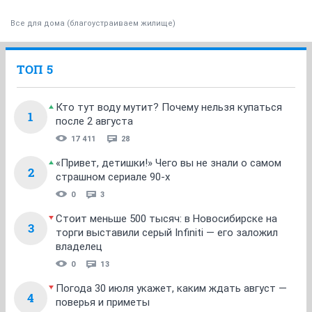
Все для дома (благоустраиваем жилище)
ТОП 5
Кто тут воду мутит? Почему нельзя купаться
1
после 2 августа
17 411
28
«Привет, детишки!» Чего вы не знали о самом
2
страшном сериале 90-х
0
3
Стоит меньше 500 тысяч: в Новосибирске на
3
торги выставили серый Infiniti — его заложил
владелец
0
13
Погода 30 июля укажет, каким ждать август —
4
поверья и приметы