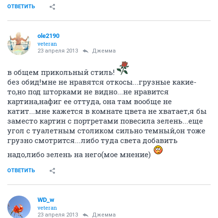
ОТВЕТИТЬ
ole2190
veteran
23 апреля 2013
Джемма
в общем прикольный стиль!
без обид!мне не нравятся откосы...грузные какие-
то,но под шторками не видно...не нравится
картина,нафиг ее оттуда, она там вообще не
катит...мне кажется в комнате цвета не хватает,я бы
заместо картин с портретами повесила зелень...еще
угол с туалетным столиком сильно темный,он тоже
грузно смотрится...либо туда света добавить
надо,либо зелень на него(мое мнение)
ОТВЕТИТЬ
WD_w
veteran
23 апреля 2013
Джемма