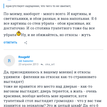
присутствует ощущение, что чего то не хватает,
По-моему, наоборот - много всего. И картины, и
светильники, и обои разные, и ваза напольная. Я б
все картины со стен убрала - обои красивые, их
достаточно. И со столика туалетного тоже бы все
убрала
Ну, и не обижайтесь, но откосы - жуть
ОТВЕТИТЬ
RougeM
R
old hamster
23 апреля 2013
oka_art
Да, присоединяюсь к вашему мненю) и откосы
удивили - филенки на откосах как-то странновато
выглядят)
тоже не нравится это место над дверью - как-то
вагоном выглядит, дверь теряется, а жаль - очень
красивая, вообще мебель мне нравится, хотя
туалетный стол выглядит громоздко - что у вас там
хранится за зеркалом? Это ж целый шкаф! Да. его б