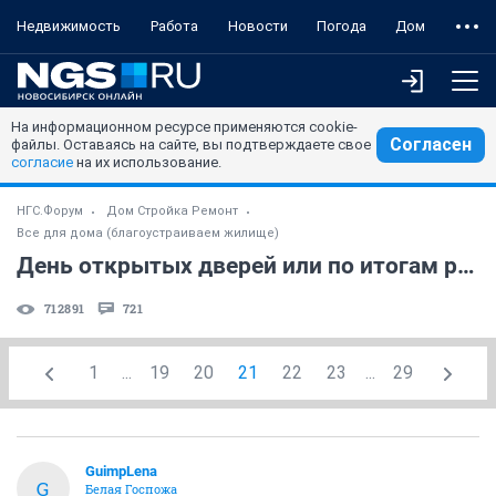
Недвижимость
Работа
Новости
Погода
Дом
На информационном ресурсе применяются cookie-
Согласен
файлы. Оставаясь на сайте, вы подтверждаете свое
согласие
на их использование.
НГС.Форум
Дом Стройка Ремонт
Все для дома (благоустраиваем жилище)
День открытых дверей или по итогам ремонта! (часть 3)
712891
721
1
...
19
20
21
22
23
...
29
GuimpLena
G
Белая Госпожа