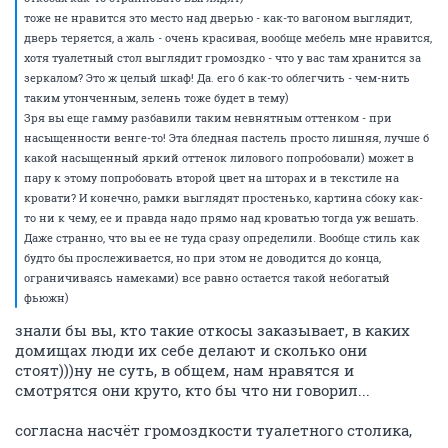
тоже не нравится это место над дверью - как-то вагоном выглядит,
дверь теряется, а жаль - очень красивая, вообще мебель мне нравится,
хотя туалетный стол выглядит громоздко - что у вас там хранится за
зеркалом? Это ж целый шкаф! Да. его б как-то облегчить - чем-нить
таким утонченным, зелень тоже будет в тему)
Зря вы еще гамму разбавили таким невнятным оттенком - при
насыщенности венге-то! Эта бледная пастель просто лишняя, лучше б
какой насыщенный яркий оттенок лилового попробовали) может в
пару к этому попробовать второй цвет на шторах и в текстиле на
кровати? И конечно, рамки выглядят простенько, картина сбоку как-
то ни к чему, ее и правда надо прямо над кроватью тогда уж вешать.
Даже странно, что вы ее не туда сразу определили. Вообще стиль как
будто бы прослеживается, но при этом не доводится до конца,
ограничиваясь намеками) все равно остается такой небогатый
фьюжн)
знали бы вы, кто такие откосы заказывает, в каких
домищах люди их себе делают и сколько они
стоят)))ну не суть, в общем, нам нравятся и
смотрятся они круто, кто бы что ни говорил...
согласна насчёт громоздкости туалетного столика,