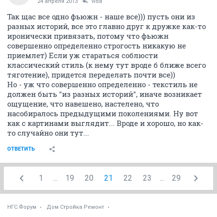
24 апреля 2013
vida
Так щас все одно фьюжн - наше все))) пусть они из
разных историй, все это главно друг к дружке как-то
иронически привязать, потому что фьюжн
совершенно определенно строгость никакую не
приемлет) Если уж стараться соблюсти
классический стиль (к нему тут вроде б ближе всего
тяготение), придется переделать почти все))
Но - уж что совершенно определенно - текстиль не
должен быть "из разных историй", иначе возникает
ощущение, что навешено, настелено, что
насобиралось предыдущими поколениями. Ну вот
как с картинами выглядит... Вроде и хорошо, но как-
то случайно они тут...
ОТВЕТИТЬ
1
...
19
20
21
22
23
...
29
НГС.Форум
Дом Стройка Ремонт