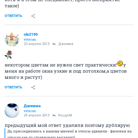
такое)
ОТВЕТИТЬ
ole2190
veteran
23 апреля 2013
Джемма
некотором цветам не нужен свет практически!
у
меня на работе окна узкие и под потолком,а цветов
много и растут)
ОТВЕТИТЬ
Джемма
veteran
24 апреля 2013
RougeM
предыдущий мой ответ удалили поэтому дублирую
Да, присоединяюсь к вашему мненю) и откосы удивили - филенки на
откосах как-то странновато выглядят)