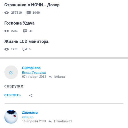
Странники в НОЧИ - Дозор
257310
1000
Госпожа Удача
2260
41
Жизнь LCD монитора.
1731
5
GuimpLena
G
Белая Госпожа
07 января 2013
kolana
снаружи
ОТВЕТИТЬ
Джемма
veteran
16 апреля 2013
Ermolaeva2