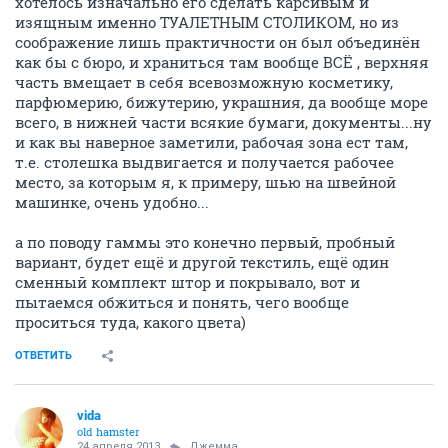
хотелось изначально его сделать карсивым и
изящным именно ТУАЛЕТНЫМ СТОЛИКОМ, но из
соображение лишь практичности он был объединён
как бы с бюро, и храниться там вообще ВСЁ , верхняя
часть вмещает в себя всевозможную косметику,
парфюмерию, бижутерию, украшния, да вообще море
всего, в нижней части всякие бумаги, документы...ну
и как вы наверное заметили, рабочая зона ест там,
т.е. столешка выдвигается и получается рабочее
место, за которым я, к примеру, шью на швейной
машинке, очень удобно...
а по поводу гаммы это конечно первый, пробный
вариант, будет ещё и другой текстиль, ещё один
сменный комплект штор и покрывало, вот и
пытаемся обжиться и понять, чего вообще
проситься туда, какого цвета)
ОТВЕТИТЬ
vida
old hamster
24 апреля 2013
Джемма