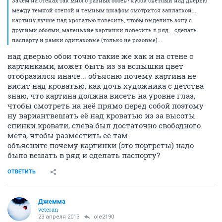
Зачем на стенах так много разных обоев? кусок светлый над дверью
между темной стеной и темным шкафом смотрится заплаткой...
картину лучше над кроватью повесить, чтобы выделить зону с
другими обоями, маленькие картинки повесить в ряд... сделать
паспарту и рамки одинаковые (только не розовые)...
над дверью обои точно такие же как и на стене с
картинками, может быть из за вспышки цвет
отобразился иначе... объясню почему картина не
висит над кроватью, как дочь художника с детства
знаю, что картина должна висеть на уровне глаз,
чтобы смотреть на неё прямо перед собой поэтому
ну вариантвешать её над кроватью из за высоты
спинки кровати, слева был достаточно свободного
мета, чтобы разместить её там
объясните почему картинки (это портреты) надо
было вешать в ряд и сделать паспорту?
ОТВЕТИТЬ
Джемма
veteran
23 апреля 2013
ole2190