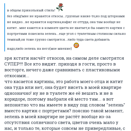
в общем прикольный стиль!
без обид!мне не нравятся откосы...грузные какие-то,но под шторками
не видно...не нравится картина,нафиг ее оттуда, она там вообще не
катит...мне кажется в комнате цвета не хватает,я бы заместо картин с
портретами повесила зелень...еще угол с туалетным столиком сильно
темный,он тоже грузно смотрится...либо туда света добавить
надо,либо зелень на него(мое мнение)
зря кстати насчёт откосов, на самом деле смотрятся
СУПЕР!!! Все кто видит. приходя в гости, просто в
восторге, нечего даже сравнивать с пластиковыми
откосами...
что касается картины, это работа моего отца и катит
она туда или нет, она будет висеть в моей квартире
однозначно! ну не в туалете же её вешать и не в
коридоре, поэтому выбрали ей место там... а вот
непонятно что вы имеете в виду под словом "зелень"
вместо картин с портретами? поясню такой момент,
зелень в моей квартире не растёт вообще из-за
отсутствия солнечного света, цветов очень мало у
нас, и только те, которые совсем не привередливые, с