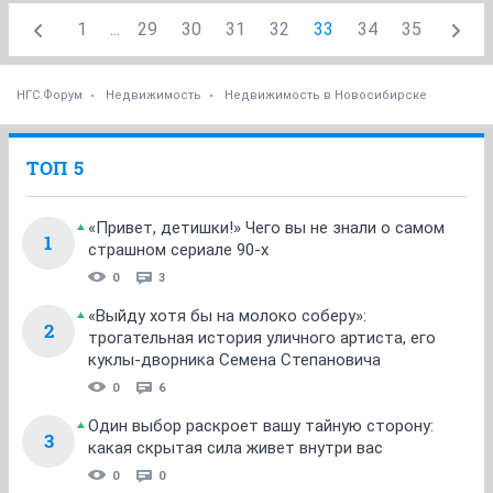
1
...
29
30
31
32
33
34
35
НГС.Форум
Недвижимость
Недвижимость в Новосибирске
ТОП 5
«Привет, детишки!» Чего вы не знали о самом
1
страшном сериале 90-х
0
3
«Выйду хотя бы на молоко соберу»:
2
трогательная история уличного артиста, его
куклы-дворника Семена Степановича
0
6
Один выбор раскроет вашу тайную сторону:
3
какая скрытая сила живет внутри вас
0
0