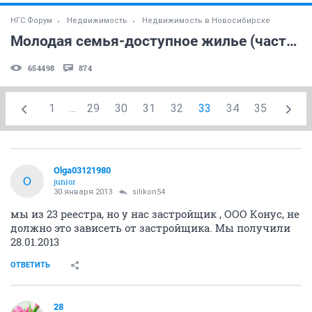
НГС.Форум
Недвижимость
Недвижимость в Новосибирске
Молодая семья-доступное жилье (часть 4)
654498
874
1
...
29
30
31
32
33
34
35
Olga03121980
O
junior
30 января 2013
silikon54
мы из 23 реестра, но у нас застройщик , ООО Конус, не
должно это зависеть от застройщика. Мы получили
28.01.2013
ОТВЕТИТЬ
28