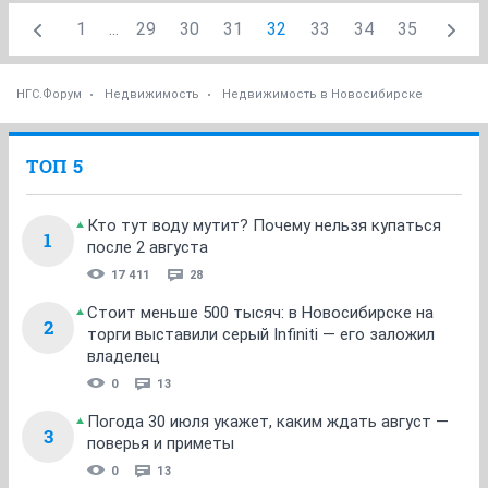
1
...
29
30
31
32
33
34
35
НГС.Форум
Недвижимость
Недвижимость в Новосибирске
ТОП 5
Кто тут воду мутит? Почему нельзя купаться
1
после 2 августа
17 411
28
Стоит меньше 500 тысяч: в Новосибирске на
2
торги выставили серый Infiniti — его заложил
владелец
0
13
Погода 30 июля укажет, каким ждать август —
3
поверья и приметы
0
13