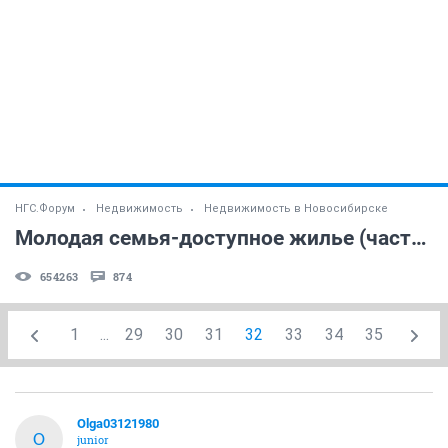
НГС.Форум
Недвижимость
Недвижимость в Новосибирске
Молодая семья-доступное жилье (часть 4)
654263
874
1
...
29
30
31
32
33
34
35
Olga03121980
O
junior