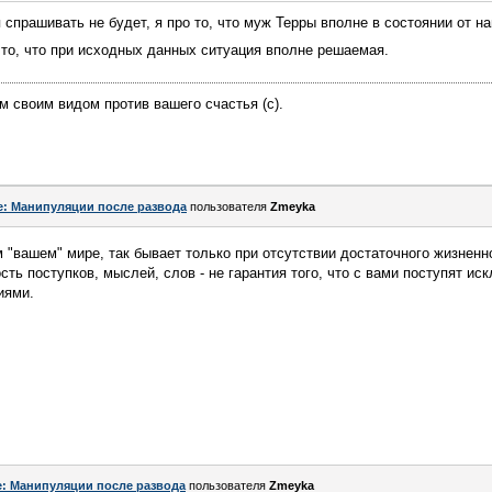
 спрашивать не будет, я про то, что муж Терры вполне в состоянии от н
 то, что при исходных данных ситуация вполне решаемая.
ем своим видом против вашего счастья (c).
e: Манипуляции после развода
пользователя
Zmeyka
 "вашем" мире, так бывает только при отсутствии достаточного жизненн
ть поступков, мыслей, слов - не гарантия того, что с вами поступят ис
иями.
e: Манипуляции после развода
пользователя
Zmeyka