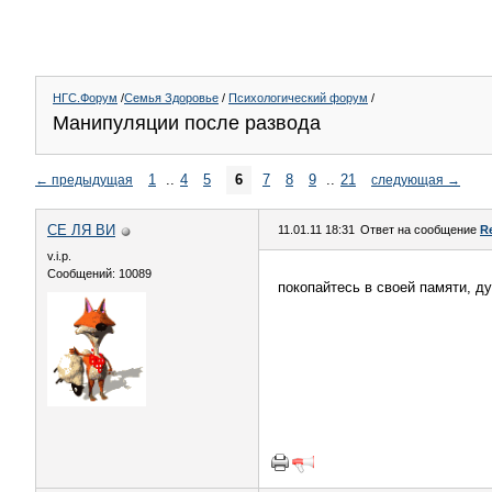
НГС.Форум
/
Семья Здоровье
/
Психологический форум
/
Манипуляции после развода
1
..
4
5
6
7
8
9
..
21
←
предыдущая
следующая
→
СЕ ЛЯ ВИ
11.01.11 18:31
Ответ на сообщение
R
v.i.p.
Сообщений: 10089
покопайтесь в своей памяти, д