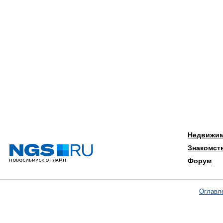
Недвижи
Знакомст
Форум
Оглавл