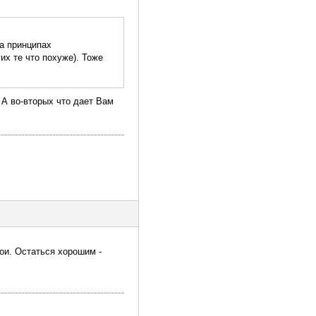
а принципах
их те что похуже). Тоже
 А во-вторых что дает Вам
ои. Остаться хорошим -