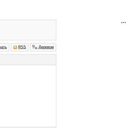
чать
RSS
Деревом