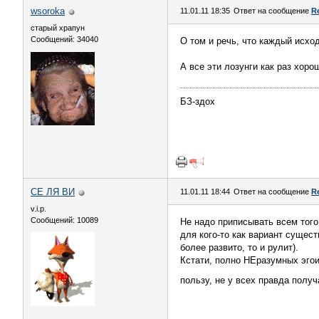
wsoroka
11.01.11 18:35
Ответ на сообщение
R
старый храпун
Сообщений: 34040
О том и речь, что каждый исход
А все эти лозунги как раз хоро
БЗ-здох
СЕ ЛЯ ВИ
11.01.11 18:44
Ответ на сообщение
R
v.i.p.
Сообщений: 10089
Не надо приписывать всем того
для кого-то как вариант сущес
более развито, то и рулит).
Кстати, полно НЕразумных эго
пользу, не у всех правда полу