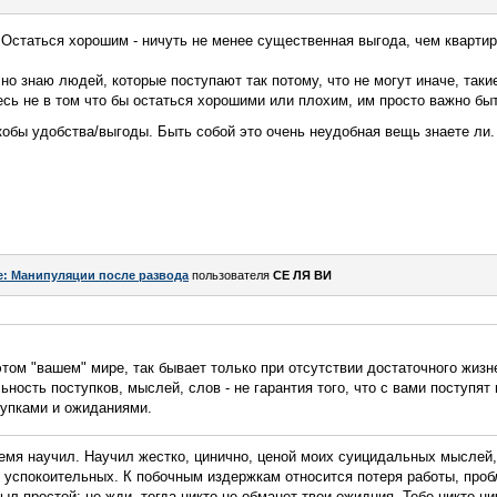
 Остаться хорошим - ничуть не менее существенная выгода, чем квартира
чно знаю людей, которые поступают так потому, что не могут иначе, так
сь не в том что бы остаться хорошими или плохим, им просто важно быт
кобы удобства/выгоды. Быть собой это очень неудобная вещь знаете ли
e: Манипуляции после развода
пользователя
СЕ ЛЯ ВИ
том "вашем" мире, так бывает только при отсутствии достаточного жизн
ьность поступков, мыслей, слов - не гарантия того, что с вами поступят
тупками и ожиданиями.
ремя научил. Научил жестко, цинично, ценой моих суицидальных мыслей
в успокоительных. К побочным издержкам относится потеря работы, про
л простой: не жди, тогда никто не обманет твои ожидния. Тебе никто н