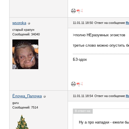
wsoroka
11.01.11 18:50
Ответ на сообщение
R
старый храпун
Сообщений: 34040
>полно НЕразумных эгоистов
третье слово можно опустить б
БЗ-здох
Ёлочка_Палочка
11.01.11 18:54
Ответ на сообщение
R
guru
Сообщений: 7514
В ответ на:
Ну а про нападки - ежели б