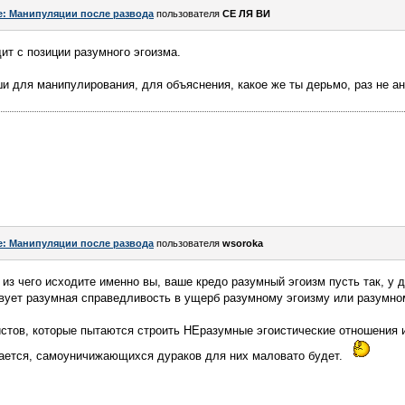
e: Манипуляции после развода
пользователя
СЕ ЛЯ ВИ
ит с позиции разумного эгоизма.
ши для манипулирования, для объяснения, какое же ты дерьмо, раз не ан
e: Манипуляции после развода
пользователя
wsoroka
 из чего исходите именно вы, ваше кредо разумный эгоизм пусть так, у 
твует разумная справедливость в ущерб разумному эгоизму или разумном
истов, которые пытаются строить НЕразумные эгоистические отношения
чается, самоуничижающихся дураков для них маловато будет.