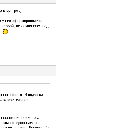
 в центре :)
ие у них сформировались
ь собой, не ломая себя под
.
енного опыта. И подушки
 исключительно в
, посещения психолога
блемы со здоровьем и
ичего не должен. Вообще. И я