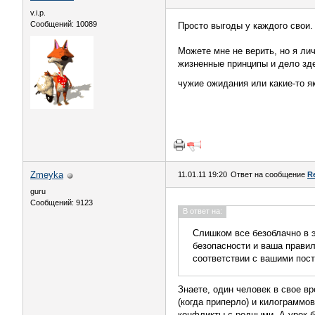
v.i.p.
Сообщений: 10089
Просто выгоды у каждого свои.
Можете мне не верить, но я ли
жизненные принципы и дело зде
чужие ожидания или какие-то я
Zmeyka
11.01.11 19:20
Ответ на сообщение
R
guru
Сообщений: 9123
В ответ на:
Слишком все безоблачно в э
безопасности и ваша правил
соответствии с вашими пос
Знаете, один человек в свое в
(когда приперло) и килограммо
конфликты с родными. А урок бы