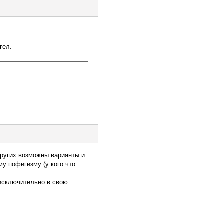
гел.
других возможны варианты и
у пофигизму (у кого что
 исключительно в свою