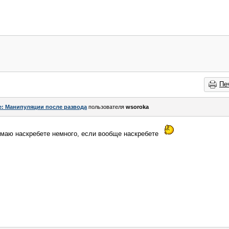
Пе
e: Манипуляции после развода
пользователя
wsoroka
умаю наскребете немного, если вообще наскребете