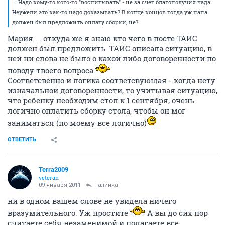
... Надо кому-то кого-то "воспитывать" - не за счет благополучия чада.
Неужели это как-то надо доказывать? В конце концов тогда уж папа
должен был предложить оплату сборки, не?
Мария ... откуда же я знаю кто чего в посте ТАИС
должен был предложить. ТАИС описала ситуацию, в
ней ни слова не было о какой либо договоренности по
поводу твоего вопроса
Соответсвенно и логика соответсвующая - когда нету
изначальной договоренности, то учитывая ситуацию,
что ребенку необходим стол к 1 сентября, очень
логично оплатить сборку стола, чтобы он мог
заниматься (по моему все логично)
ОТВЕТИТЬ
Terra2009
veteran
09 января 2011
Галинка
ни в одном вашем слове не увидела ничего
вразумительного. Уж простите
А вы до сих пор
считаете себя незаменимой и полагаете все