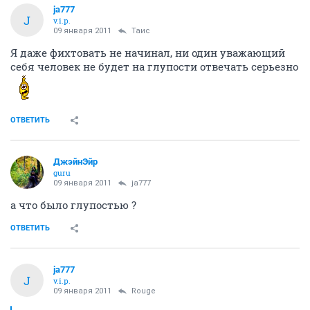
ja777
J
v.i.p.
09 января 2011
Таис
Я даже фихтовать не начинал, ни один уважающий
себя человек не будет на глупости отвечать серьезно
ОТВЕТИТЬ
ДжэйнЭйр
guru
09 января 2011
ja777
а что было глупостью ?
ОТВЕТИТЬ
ja777
J
v.i.p.
09 января 2011
Rouge