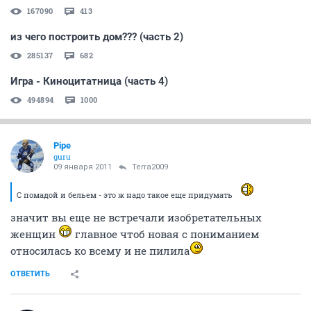
167090
413
из чего построить дом??? (часть 2)
285137
682
Игра - Киноцитатница (часть 4)
494894
1000
Pipe
guru
09 января 2011
Terra2009
С помадой и бельем - это ж надо такое еще придумать
значит вы еще не встречали изобретательных
женщин
главное чтоб новая с пониманием
относилась ко всему и не пилила
ОТВЕТИТЬ