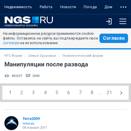
Недвижимость
Работа
Новости
Погода
Дом
На информационном ресурсе применяются cookie-
Согласен
файлы. Оставаясь на сайте, вы подтверждаете свое
согласие
на их использование.
НГС.Форум
Семья Здоровье
Психологический форум
Манипуляции после развода
401017
1000
1
2
3
4
5
6
7
8
...
21
Terra2009
veteran
08 января 2011