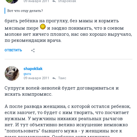
09 января 2011
shapokliak
Вот что отцу делать?
брать ребёнка на прогулку, без мамы и кормить
мясным пюре
и заодно понимать, что в соевом
молоке нет ничего плохого, нас оно хорошо выручало,
по рекомендации врача.
ОТВЕТИТЬ
shapokliak
guru
09 января 2011
Таис
Супруги волей-неволей будет договариваться и
искать компромисс.
А после развода женщина, с которой остался ребенок,
если захочет, то будет с ним творить, что посчитает
нужным. У мужчины никаких реальных рычагов
нет. И тут объективно велико искушение немножко
"попользовать" бывшего мужа - у женщины все к
тому возможности. Особенно если мужчина