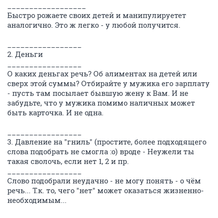
__________________
Быстро рожаете своих детей и манипулируетет
аналогично. Это ж легко - у любой получится.
_________________
2. Деньги
_________________
О каких деньгах речь? Об алиментах на детей или
сверх этой суммы? Отбирайте у мужика его зарплату
- пусть там посылает бывшую жену к Вам. И не
забудьте, что у мужика помимо наличных может
быть карточка. И не одна.
_________________
3. Давление на "гниль" (простите, более подходящего
слова подобрать не смогла :o) вроде - Неужели ты
такая сволочь, если нет 1, 2 и пр.
_________________
Слово подобрали неудачно - не могу понять - о чём
речь... Т.к. то, чего "нет" может оказаться жизненно-
необходимым...