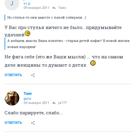
J
v.i.p.
09 января 2011
Таис
Но стулья-то они вместе с папой собирали...)
У Вас про стулья ничего не было...придумывайте
удачней
А вобщем, мысль Ваша понятно - старых детей нафиг! В новой жизни
новых народим!
Не фига себе (это же Ваши мысли) ... что на самом
деле женщины то думают о детях
ОТВЕТИТЬ
Таис
guru
09 января 2011
ja777
Слабо парируете, слабо...
ОТВЕТИТЬ