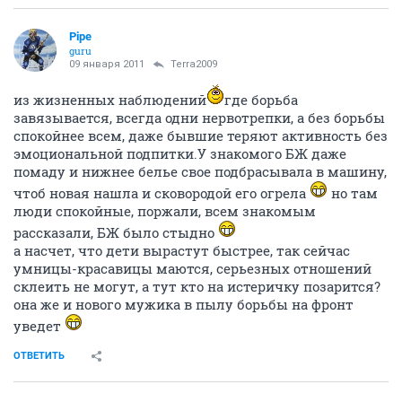
Pipe
guru
09 января 2011
Terra2009
из жизненных наблюдений
где борьба
завязывается, всегда одни нервотрепки, а без борьбы
спокойнее всем, даже бывшие теряют активность без
эмоциональной подпитки.У знакомого БЖ даже
помаду и нижнее белье свое подбрасывала в машину,
чтоб новая нашла и сковородой его огрела
но там
люди спокойные, поржали, всем знакомым
рассказали, БЖ было стыдно
а насчет, что дети вырастут быстрее, так сейчас
умницы-красавицы маются, серьезных отношений
склеить не могут, а тут кто на истеричку позарится?
она же и нового мужика в пылу борьбы на фронт
уведет
ОТВЕТИТЬ