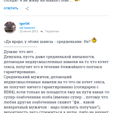
соседи? Я не живу на Манхеттене....
ОТВЕТИТЬ
IgorOK
old hamster
22 июня 2012
Tegraman
>Да вроде, у обоих шансы - средненькие. Не?
----------------------
Думаю что нет...
Девушка, пусть даже средненькой внешности,
делающая недвусмысленные намеки на то что хочет
секса, получит его в течение ближайшего полчаса
гарантированно...
Средненький мужичок, делающий
недвусмысленные намеки на то что он хочет секса,
не получит ничего гарантированно (солидарен с
ND84), если только не попадется ему на пути какая-то
супер-озабоченная особа (именно супер- , потому что
любая другая озабоченная скажет "фи... какой
невзрачный мужичок - надо поискать получше"),
вероятность чего стремиться к нулю, либо не начнет