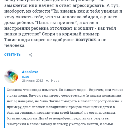
замкнется или начнет в ответ агрессировать. А тут,
наоборот, из области "Ты знаешь как я тебя уважаю и
хочу сказать тебе, что ты человека обидел, а у него
дома ребенок "Папа, ты пришел!", а он не в
настроении ребенка оттолкнет и обидит - как тебя
папка в детстве" Сорри за корявый пример.
Такие люди скорее не одобряют
поступок
, а не
человека.
ОТВЕТИТЬ
Assollove
guru
26 июня 2012
Hoda
Согласна, что иногда помогает. Но бывают люди... Впрочем, они только
с виду люди. Внутри там ничего человеческого (в нашем понимании)
нет. И, наверное, не было. Таким "смотреть в глаза" попросту опасно. К
примеру, дано: человек, наладивший процесс похищения детей в
бедных странах и продажу этих детей (живых) на органы, скажем,
богатым саудитам. Давайте попробуем представить результат
"смотрения в глаза" такому человеку, у которого, кстати, и семья