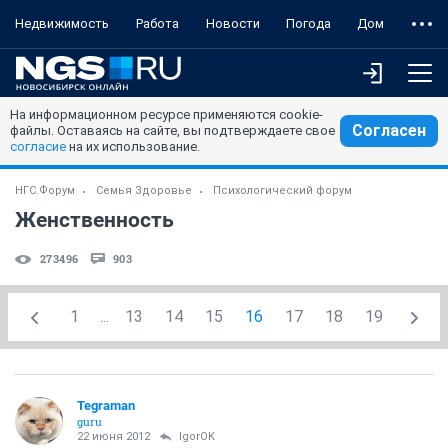
Недвижимость
Работа
Новости
Погода
Дом
На информационном ресурсе применяются cookie-
Согласен
файлы. Оставаясь на сайте, вы подтверждаете свое
согласие
на их использование.
НГС.Форум
Семья Здоровье
Психологический форум
Женственность
273496
903
1
...
13
14
15
16
17
18
19
Tegraman
guru
22 июня 2012
IgorOK