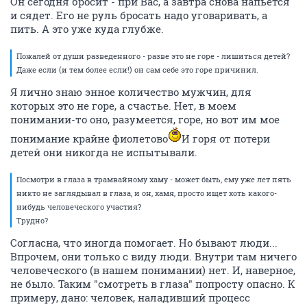
Он сегодня бросит - при Вас, а завтра снова напьется
и сядет. Его не руль бросать надо уговаривать, а
пить. А это уже куда глубже.
Пожалей от души разведенного - разве это не горе - лишиться детей?
Даже если (и тем более если!) он сам себе это горе причинил.
Я лично знаю энное количество мужчин, для
которых это не горе, а счастье. Нет, в моем
понимании-то оно, разумеется, горе, но вот им мое
понимание крайне фиолетово
И горя от потери
детей они никогда не испытывали.
Посмотри в глаза в трамвайному хаму - может быть, ему уже лет пять
никто не заглядывал в глаза, и он, хамя, просто ищет хоть какого-
нибудь человеческого участия?
Трудно?
Согласна, что иногда помогает. Но бывают люди...
Впрочем, они только с виду люди. Внутри там ничего
человеческого (в нашем понимании) нет. И, наверное,
не было. Таким "смотреть в глаза" попросту опасно. К
примеру, дано: человек, наладивший процесс