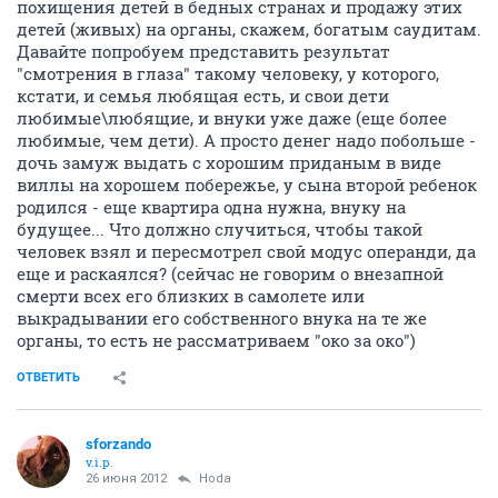
похищения детей в бедных странах и продажу этих
детей (живых) на органы, скажем, богатым саудитам.
Давайте попробуем представить результат
"смотрения в глаза" такому человеку, у которого,
кстати, и семья любящая есть, и свои дети
любимые\любящие, и внуки уже даже (еще более
любимые, чем дети). А просто денег надо побольше -
дочь замуж выдать с хорошим приданым в виде
виллы на хорошем побережье, у сына второй ребенок
родился - еще квартира одна нужна, внуку на
будущее... Что должно случиться, чтобы такой
человек взял и пересмотрел свой модус операнди, да
еще и раскаялся? (сейчас не говорим о внезапной
смерти всех его близких в самолете или
выкрадывании его собственного внука на те же
органы, то есть не рассматриваем "око за око")
ОТВЕТИТЬ
sforzando
v.i.p.
26 июня 2012
Hoda