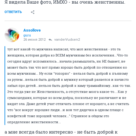
Я видела Ваше фото, ИМХО - вы очень женственны.
ОТВЕТИТЬ
Assollove
guru
26 июня 2012
vanderVudsen2
тут вот какой-то мужчина написал, что мол женственная - это та
женщина, которая добра ко ВСЕМ мужчинам без исключения...Что-то
сегодня вдруг вспомнилось...начала размышлять, нк НЕ бывает, не
может быть так что вот прямо хорошо быть доброй по отношению ко
всем мужчинам... Ну если "топорно" - нельзя быть доброй к пъяному
за рулем...нельзя быть доброй к мужику который развелся и начисто
забыл про детей...нельзя быть доброй к хаму трамвайному...как-то так.
Это тогда уже не Женственность, а отсутстиве мозга какое-то....Как у
сумасшедших, которые ко всем добры, поскольку не различают и не
видят зла. Даже детей учат отличать плохое от хорошего, а не считать
что "все вокруг хорошие люди...и вон тот дядечка в одном плаще с
конфеткой тоже хороший человек..." Странное в общем это
определение женственности...
а мне всегда было интересно - не быть доброй к