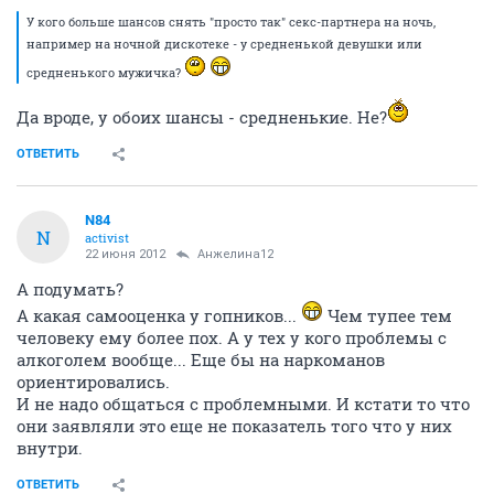
У кого больше шансов снять "просто так" секс-партнера на ночь,
например на ночной дискотеке - у средненькой девушки или
средненького мужичка?
Да вроде, у обоих шансы - средненькие. Не?
ОТВЕТИТЬ
N84
N
activist
22 июня 2012
Анжелина12
А подумать?
А какая самооценка у гопников...
Чем тупее тем
человеку ему более пох. А у тех у кого проблемы с
алкоголем вообще... Еще бы на наркоманов
ориентировались.
И не надо общаться с проблемными. И кстати то что
они заявляли это еще не показатель того что у них
внутри.
ОТВЕТИТЬ