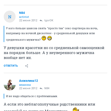
N84
N
activist
22 июня 2012
IgorOK
У кого больше шансов снять "просто так" секс-партнера на ночь,
например на ночной дискотеке - у средненькой девушки или
средненького мужичка?
У девушки красотки но со средненькой самооценкой
на порядок больше. А у неуверенного мужичка
вообще нет их.
ОТВЕТИТЬ
Анжелина12
amazona
22 июня 2012
N84
И не надо общаться с проблемными.
А если это неблагополучные родственники или