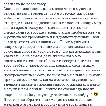
башлять по-взрослому...
Большое число женщин и малое число мужчин
сейчас начнут говорить, что мол мужички очень
избирательны и абы с кем они этим заниматься не
станут, т.е. им предложат миньет сделать например,
а они гордо откажутся - мол недостаточно ты
симпатична и вообще у меня с этим проблем нет - я
мужчина востребованный и удовлетворенный - вон
очередь стоит из желающих... Такие мужчины
например говорят что никогда не пользовались
услугами проституток, потому что им женщин и так
хватает. Но на самом деле их немного, как
показывает жизненный опыт и говорят они так для
того чтобы, в частности, поддержать свой имидж
востребованности, хотя понятно что и действительно
"востребованные" есть, но их и того меньше. В жизни
приходилось видеть, когда достаточно успешные,
внешне видные мужчины запросто вызывали девок
в сауну и там с ними... никто не сказал "да нафиг
надо - щас выйду на улицу забесплатно найду..."
Достаточно обратить внимание на соотношение
женской и мужской проституции чтобы понять,