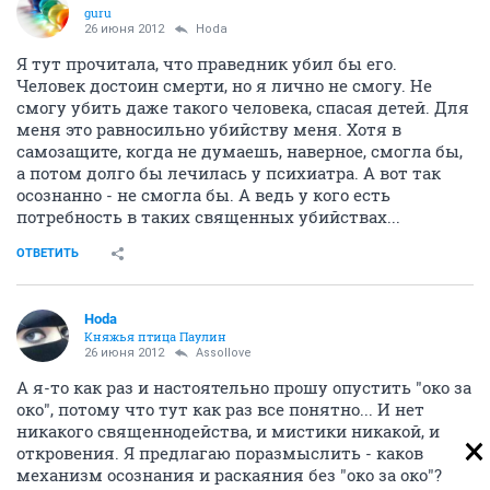
guru
26 июня 2012
Hoda
Я тут прочитала, что праведник убил бы его.
Человек достоин смерти, но я лично не смогу. Не
смогу убить даже такого человека, спасая детей. Для
меня это равносильно убийству меня. Хотя в
самозащите, когда не думаешь, наверное, смогла бы,
а потом долго бы лечилась у психиатра. А вот так
осознанно - не смогла бы. А ведь у кого есть
потребность в таких священных убийствах...
ОТВЕТИТЬ
Hoda
Княжья птица Паулин
26 июня 2012
Assollove
А я-то как раз и настоятельно прошу опустить "око за
око", потому что тут как раз все понятно... И нет
никакого священнодейства, и мистики никакой, и
откровения. Я предлагаю поразмыслить - каков
механизм осознания и раскаяния без "око за око"?