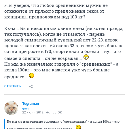
>Ты уверен, что любой средненький мужик не
откажется от прямого предложения секса от
женщины, предположим под 100 кг?
-----------------------------
Кх-м... Был невольным свидетелем (не хотел правда,
так получилось), когда не отказался - парень
молодой симпатичный худенький лет 22-23, девок
щелкает как орехи - ей около 33-х, весом чуть больше
сотни при росте в 170, спортивная и боевая... ну... это
самое и сделала... он не возражал...
Но мы же изначально говорили о "средненьких" - а
когда 100кг - это мне кажется уже чуть больше
среднего...
ОТВЕТИТЬ
Tegraman
guru
22 июня 2012
IgorOK
Но мы же изначально говорили о "средненьких" - а когда 100кг - это
мне кажется уже чуть больше среднего...