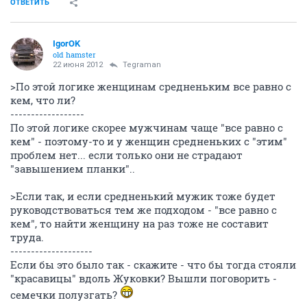
ОТВЕТИТЬ
IgorOK
old hamster
22 июня 2012
Tegraman
>По этой логике женщинам средненьким все равно с
кем, что ли?
------------------
По этой логике скорее мужчинам чаще "все равно с
кем" - поэтому-то и у женщин средненьких с "этим"
проблем нет... если только они не страдают
"завышением планки"..
>Если так, и если средненький мужик тоже будет
руководствоваться тем же подходом - "все равно с
кем", то найти женщину на раз тоже не составит
труда.
--------------------
Если бы это было так - скажите - что бы тогда стояли
"красавицы" вдоль Жуковки? Вышли поговорить -
семечки полузгать?