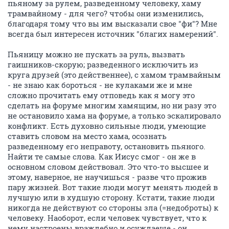
пьяному за рулем, разведенному человеку, хаму
трамвайному - для чего? чтобы они изменились,
благодаря тому что вы им высказали свое "фи"? Мне
всегда был интересен источник "благих намерений".
Пьяницу можно не пускать за руль, вызвать
гаишников-скорую; разведенного исключить из
круга друзей (это действеннее), с хамом трамвайным
- не знаю как бороться - не кулаками же и мне
сложно прочитать ему отповедь как я могу это
сделать на форуме многим хамящим, но ни разу это
не остановило хама на форуме, а только эскалировало
конфликт. Есть духовно сильные люди, умеющие
ставить словом на место хама, осознать
разведенному его неправоту, остановить пьяного.
Найти те самые слова. Как Иисус смог - он же в
основном словом действовал. Это что-то высшее и
этому, наверное, не научишься - разве что прожив
пару жизней. Вот такие люди могут менять людей в
лучшую или в худшую сторону. Кстати, такие люди
никогда не действуют со стороны зла (=недоброты) к
человеку. Наоборот, если человек чувствует, что к
нему настроены враждебно и осуждаеще - он