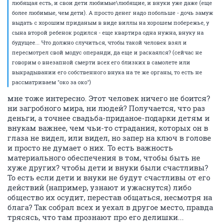
любящая есть, и свои дети любимые\любящие, и внуки уже даже (еще
более любимые, чем дети). А просто денег надо побольше - дочь замуж
выдать с хорошим приданым в виде виллы на хорошем побережье, у
сына второй ребенок родился - еще квартира одна нужна, внуку на
будущее... Что должно случиться, чтобы такой человек взял и
пересмотрел свой модус операнди, да еще и раскаялся? (сейчас не
говорим о внезапной смерти всех его близких в самолете или
выкрадывании его собственного внука на те же органы, то есть не
рассматриваем "око за око")
мне тоже интересно. Этот человек ничего не боится?
ни загробного мира, ни людей? Получается, что раз
деньги, а точнее свадьба-приданое-подарки детям и
внукам важнее, чем чьи-то страдания, которых он в
глаза не видел, или видел, но запер на ключ в голове
и просто не думает о них. То есть важность
материального обеспечения в том, чтобы быть не
хуже других? чтобы дети и внуки были счастливы?
То есть если дети и внуки не будут счастливы от его
действий (например, узнают и ужаснутся) либо
общество их осудит, перестав общаться, несмотря на
блага? Так собрал всех и уехал в другое место, правда
трясясь, что там прознают про его делишки...