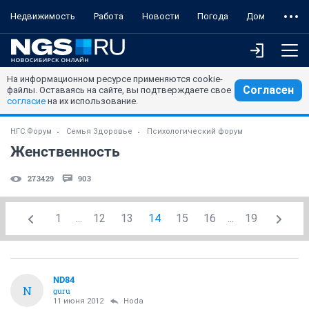
Недвижимость
Работа
Новости
Погода
Дом
На информационном ресурсе применяются cookie-
Согласен
файлы. Оставаясь на сайте, вы подтверждаете свое
согласие
на их использование.
НГС.Форум
Семья Здоровье
Психологический форум
Женственность
273429
903
1
...
12
13
14
15
16
...
19
ND84
N
guru
11 июня 2012
Hoda