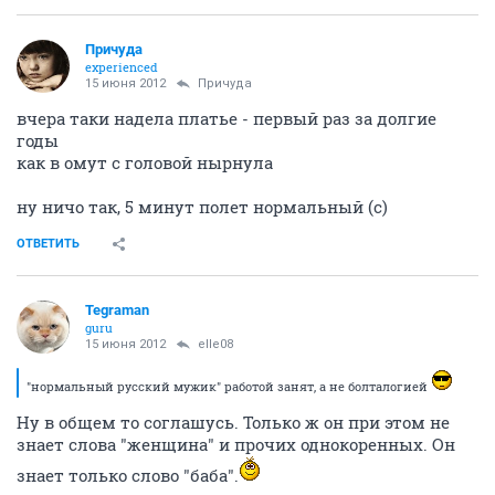
Причуда
experienced
15 июня 2012
Причуда
вчера таки надела платье - первый раз за долгие
годы
как в омут с головой нырнула
ну ничо так, 5 минут полет нормальный (с)
ОТВЕТИТЬ
Tegraman
guru
15 июня 2012
elle08
"нормальный русский мужик" работой занят, а не болталогией
Ну в общем то соглашусь. Только ж он при этом не
знает слова "женщина" и прочих однокоренных. Он
знает только слово "баба".