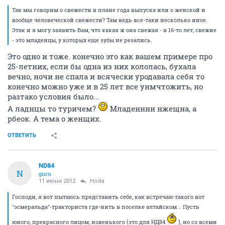
Так мы говорим о свежести в плане года выпуска или о женской и
вообще человеческой свежести? Там ведь все-таки несколько иное.
Этак и я могу заявить Вам, что какая ж она свежая - в 16-то лет, свежие
- это младенцы, у которых еще зубы не резались.
Это одно и тоже. конечно это как вашем примере про
25-летних, если бы одна из них кололась, бухала
вечно, ночи не спала и всячески уродавала себя то
конечно можно уже и в 25 лет все унмчтожить, но
разтако условия было...
А ладнцы то туричем?
Младенннн нжещна, а
рбеок. А тема о женщих.
ОТВЕТИТЬ
ND84
N
guru
11 июня 2012
Hoda
Господи, я вот пытаюсь представить себе, как встречаю такого вот
"эсмеральда"-тракториста где-нить в поселке алтайском... Пусть
юного, прекрасного лицом, новенького (это для НД84
), но со всеми