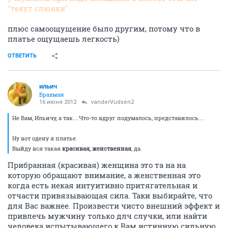
"текут слюнки"
плюс самоощущение было другим, потому что в
платье ощущаешь легкость)
ОТВЕТИТЬ
ильич
Брахман
16 июня 2012
vanderVudsen2
Не Вам, Ильичу, а так....Что-то вдруг подумалось, представилось....
Ну вот одену я платье.
Выйду вся такая
красивая, женственная
, да.
Прибранная (красивая) женщина это та на на
которую обращают внимание, а женственная это
когда есть некая интуитивно притягательная и
отчасти привязывающая сила. Таки выбирайте, что
для Вас важнее. Произвести чисто внешний эффект и
привлечь мужчину только длч случки, или найти
человека испытывающего к Вам истинную сильную