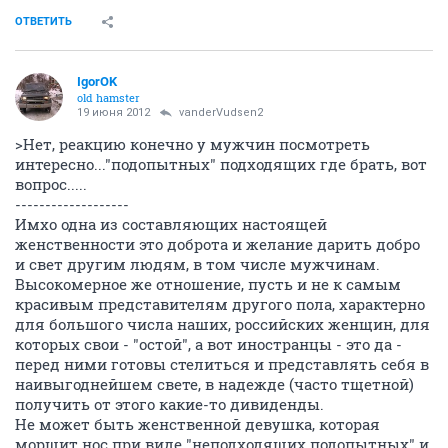
ОТВЕТИТЬ
IgorOK
old hamster
19 июня 2012
vanderVudsen2
>Нет, реакцию конечно у мужчин посмотреть
интересно..."подопытных" подходящих где брать, вот
вопрос.....
-------------------
Имхо одна из составляющих настоящей
женственности это доброта и желание дарить добро
и свет другим людям, в том числе мужчинам.
Высокомерное же отношение, пусть и не к самым
красивым представителям другого пола, характерно
для большого числа наших, российских женщин, для
которых свои - "остой", а вот иностранцы - это да -
перед ними готовы стелиться и представлять себя в
наивыгоднейшем свете, в надежде (часто тщетной)
получить от этого какие-то дивиденды.
Не может быть женственной девушка, которая
морщит нос при виде "неподходящих подопытных" и