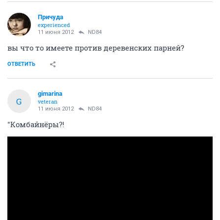
Причуда
experienced
11 июня 2012
ND84
вы что то имеете против деревенских парней?
ОТВЕТИТЬ
gimarina
G
veteran
11 июня 2012
ND84
"Комбайнёры?!