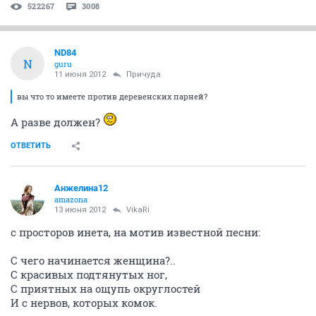
522267
3008
ND84
N
guru
11 июня 2012
Причуда
вы что то имеете против деревенских парней?
А разве должен?
ОТВЕТИТЬ
Анжелина12
amazona
13 июня 2012
VikaRi
с просторов инета, на мотив известной песни:
С чего начинается женщина?..
С красивых подтянутых ног,
С приятных на ощупь округлостей
И с нервов, которых комок.