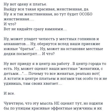
Ну вот одену я платье.
Выйду вся такая красивая, женственная, да.
Ну я и так женствненная, но тут будет ОСОБО
женственная.....
И что?
Вот не кидайте сразу камнями....
Ну, может упадет челюсть у местных гопников и
алканавтов.... Ну, обернутся вслед наши приезжие
южные "братья".... Ну, может на остановке местные
дедки посмотрят.... И что?
Ну вот приеду я в центр на работу . В центр города то
есть. Ну, может оценят наши местные "женатики, с
детьми....".... Почему то все женатые, реально вот(
А кстати в центре платьем и ногами так особо то и не
удивишь, там своих хватает....
И все.
Чувчтвую, что эту мысль НЕ оценят тут, но ходили
бы по улицам красивые эффектные мужчины и их