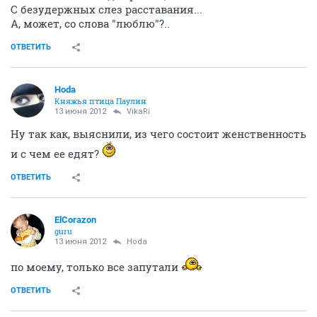
С безудержных слез расставания...
А, может, со слова "люблю"?..
ОТВЕТИТЬ
Hoda
Княжья птица Паулин
13 июня 2012
VikaRi
Ну так как, выяснили, из чего состоит женственность
и с чем ее едят?
ОТВЕТИТЬ
ElCorazon
guru
13 июня 2012
Hoda
по моему, только все запутали
ОТВЕТИТЬ