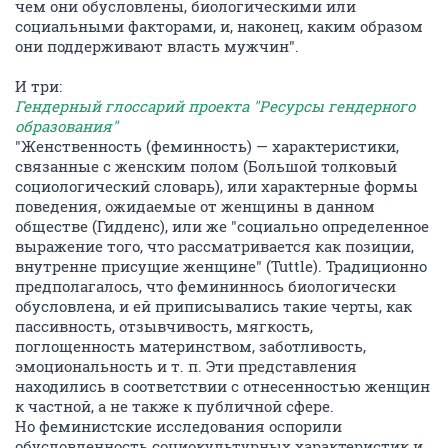
чем они обусловлены, биологическими или
социальными факторами, и, наконец, каким образом
они поддерживают власть мужчин".
И три:
Гендерный глоссарий проекта "Ресурсы гендерного
образования"
"Женственность (феминность) — характеристики,
связанные с женским полом (Большой толковый
социологический словарь), или характерные формы
поведения, ожидаемые от женщины в данном
обществе (Гидденс), или же "социально определенное
выражение того, что рассматривается как позиции,
внутренне присущие женщине" (Tuttle). Традиционно
предполагалось, что фемининнось биологически
обусловлена, и ей приписывались такие черты, как
пассивность, отзывчивость, мягкость,
поглощенность материнством, заботливость,
эмоциональность и т. п. Эти представления
находились в соответствии с отнесенностью женщин
к частной, а не также к публичной сфере.
Но феминистские исследования оспорили
обусловленность социокультурных характеристик и