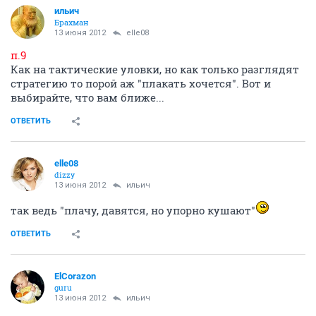
ильич
Брахман
13 июня 2012
elle08
п.9
Как на тактические уловки, но как только разглядят
стратегию то порой аж "плакать хочется". Вот и
выбирайте, что вам ближе...
ОТВЕТИТЬ
elle08
dizzy
13 июня 2012
ильич
так ведь "плачу, давятся, но упорно кушают"
ОТВЕТИТЬ
ElCorazon
guru
13 июня 2012
ильич