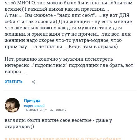
чтоб МНОГО, так можно было бы и платья-юбки там
всякие))) каждый выход как на праздник....
А так..... Вы скажете - "надо для себя"......ну вот ДЛЯ
себя я и так хорошая) Для женщин - ну есть мнение
что одеваться можно как для мужчин так и для
женщин, и ориентация тут не причем....так вот, для
женщин надо скорее что-то ультра-модное, чтоб
прям вау......а не платья.... Кеды там в стразах)
Нет, реакцию конечно у мужчин посмотреть
интересно..."подопытных" подходящих где брать, вот
вопрос.....
ОТВЕТИТЬ
Причуда
experienced
16 июня 2012
ильич
взгляды были вполне себе веселые - даже у
старичков ))
у мужиков при виде женщины в платье обычно