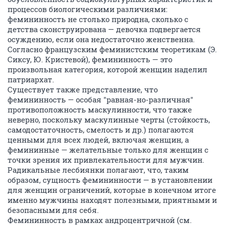
процессов биологическими различиями:
фемининность не столько природна, сколько с
детства сконструирована — девочка подвергается
осуждению, если она недостаточно женственна.
Согласно французским феминистским теоретикам (Э.
Сиксу, Ю. Кристевой), фемининность — это
произвольная категория, которой женщин наделил
патриархат.
Существует также представление, что
фемининность — особая "равная-но-различная"
противоположность маскулинности, что также
неверно, поскольку маскулинные черты (стойкость,
самодостаточность, смелость и др.) полагаются
ценными для всех людей, включая женщин, а
фемининные — желательные только для женщин с
точки зрения их привлекательности для мужчин.
Радикальные лесбиянки полагают, что, таким
образом, сущность фемининности — в установлении
для женщин ограничений, которые в конечном итоге
именно мужчины находят полезными, приятными и
безопасными для себя.
Фемининность в рамках андроцентричной (см.