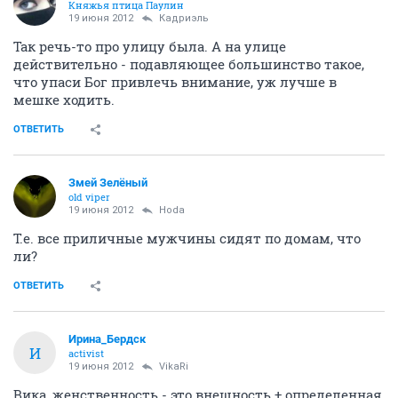
Княжья птица Паулин
19 июня 2012
Кадриэль
Так речь-то про улицу была. А на улице
действительно - подавляющее большинство такое,
что упаси Бог привлечь внимание, уж лучше в
мешке ходить.
ОТВЕТИТЬ
Змей Зелёный
old viper
19 июня 2012
Hoda
Т.е. все приличные мужчины сидят по домам, что
ли?
ОТВЕТИТЬ
Ирина_Бердск
И
activist
19 июня 2012
VikaRi
Вика, женственность - это внешность + определенная