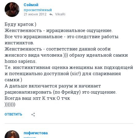
Сэймэй
просветлённый
21 июня 2012
VikaRi
Буду краток )
Женственность - иррациональное ощущение.
Все что иррациональное - это следствие работы
инстинктов.
Женственность - соответствие данной особи
женского вида человека ))) образу идеальной самки
homo sapiens.
Т.е. инстинктивная оценка женщины как подходящей
и потенциально доступной (sic!) для спаривания
самки )
А дальше включается разум и начинает
рационализировать (по Фрейду) это ощущение.
Всегда ваш зпт К тчк О тчк
)))))))
ОТВЕТИТЬ
пофигистова
veteran