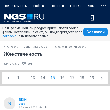
Недвижимость
Работа
Новости
Погода
Дом
На информационном ресурсе применяются cookie-
Согласен
файлы. Оставаясь на сайте, вы подтверждаете свое
согласие
на их использование.
НГС.Форум
Семья Здоровье
Психологический форум
Женственность
273370
903
1
...
13
14
15
16
17
18
19
ND84
N
guru
20 июня 2012
Hoda