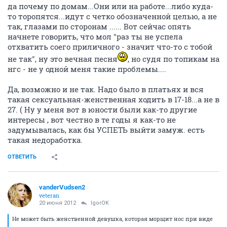
да почему по домам...Они или на работе...либо куда-
то торопятся...идут с четко обозначенной целью, а не
так, глазами по сторонам ...... Вот сейчас опять
начнете говорить, что мол "раз ты не успела
отхватить соего приличного - значит что-то с тобой
не так", ну это вечная песня
, но судя по топикам на
нгс - не у одной меня такие проблемы....
Да, возможно и не так. Надо было в платьях и вся
такая сексуальная-женственная ходить в 17-18...а не в
27. ( Ну у меня вот в юности были как-то другие
интересы , вот честно в те годы я как-то не
задумывалась, как бы УСПЕТЬ выйти замуж. есть
такая недоработка.
ОТВЕТИТЬ
vanderVudsen2
veteran
20 июня 2012
IgorOK
Не может быть женственной девушка, которая морщит нос при виде