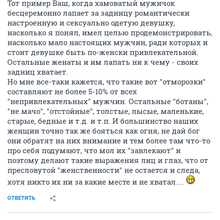
Тот пример Ваш, когда хамоватый мужичок
бесцеремонно лапает за задницу романтически
настроенную и сексуально одетую девушку,
насколько я понял, имел целью продемонстрировать,
насколько мало настоящих мужчин, ради которых и
стоит девушке быть по-женски привлекательной.
Остальные женаты и им лапать ни к чему - своих
задниц хватает.
Но мне все-таки кажется, что такие вот "отморозки"
составляют не более 5-10% от всех
"непривлекательных" мужчин. Остальные "ботаны",
"не мачо", "отстойные", толстые, лысые, маленькие,
старые, бедные и т.д. и т.п. И большинство наших
женщин точно так же бояться как огня, не дай бог
они обратят на них внимание и тем более там что-то
про себя подумают, что мол их "завлекают" и
поэтому делают такие выражения лиц и глаз, что от
пресловутой "женственности" не остается и следа,
хотя никто их ни за какие месте и не хватал....
ОТВЕТИТЬ