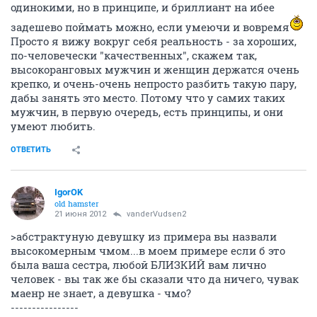
одинокими, но в принципе, и бриллиант на ибее
задешево поймать можно, если умеючи и вовремя
Просто я вижу вокруг себя реальность - за хороших,
по-человечески "качественных", скажем так,
высокоранговых мужчин и женщин держатся очень
крепко, и очень-очень непросто разбить такую пару,
дабы занять это место. Потому что у самих таких
мужчин, в первую очередь, есть принципы, и они
умеют любить.
ОТВЕТИТЬ
IgorOK
old hamster
21 июня 2012
vanderVudsen2
>абстрактуную девушку из примера вы назвали
высокомерным чмом...в моем примере если б это
была ваша сестра, любой БЛИЗКИЙ вам лично
человек - вы так же бы сказали что да ничего, чувак
маенр не знает, а девушка - чмо?
----------------