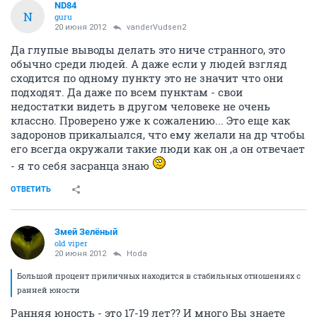
ND84
N
guru
20 июня 2012
vanderVudsen2
Да глупые выводы делать это ниче странного, это
обычно среди людей. А даже если у людей взгляд
сходится по одному пункту это не значит что они
подходят. Да даже по всем пунктам - свои
недостатки видеть в другом человеке не очень
классно. Проверено уже к сожалению... Это еще как
задоронов прикалыался, что ему желали на др чтобы
его всегда окружали такие люди как он ,а он отвечает
- я то себя засранца знаю
ОТВЕТИТЬ
Змей Зелёный
old viper
20 июня 2012
Hoda
Большой процент приличных находится в стабильных отношениях с
ранней юности
Ранняя юность - это 17-19 лет?? И много Вы знаете