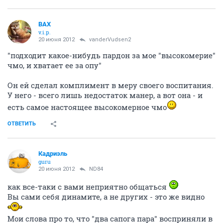
ВАХ
v.i.p.
20 июня 2012
vanderVudsen2
"подходит какое-нибудь пардон за мое "высокомерие"
чмо, и хватает ее за опу"
Он ей сделал комплимент в меру своего воспитания.
У него - всего лишь недостаток манер, а вот она - и
есть самое настоящее высокомерное чмо
ОТВЕТИТЬ
Кадриэль
guru
20 июня 2012
ND84
как все-таки с вами неприятно общаться
Вы сами себя динамите, а не других - это же видно
Мои слова про то, что "два сапога пара" восприняли в