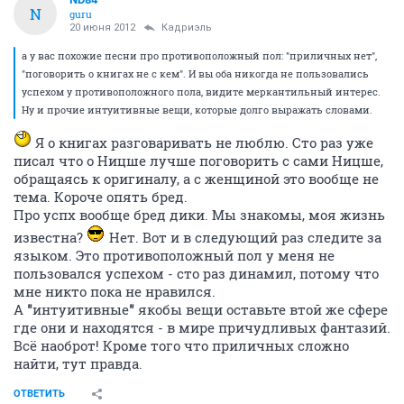
N
guru
20 июня 2012
Кадриэль
а у вас похожие песни про противоположный пол: "приличных нет",
"поговорить о книгах не с кем". И вы оба никогда не пользовались
успехом у противоположного пола, видите меркантильный интерес.
Ну и прочие интуитивные вещи, которые долго выражать словами.
Я о книгах разговаривать не люблю. Сто раз уже
писал что о Ницше лучше поговорить с сами Ницше,
обращаясь к оригиналу, а с женщиной это вообще не
тема. Короче опять бред.
Про успх вообще бред дики. Мы знакомы, моя жизнь
известна?
Нет. Вот и в следующий раз следите за
языком. Это противоположный пол у меня не
пользовался успехом - сто раз динамил, потому что
мне никто пока не нравился.
А
"
интуитивные
"
якобы вещи оставьте втой же сфере
где они и находятся - в мире причудливых фантазий.
Всё наоброт! Кроме того что приличных сложно
найти, тут правда.
ОТВЕТИТЬ