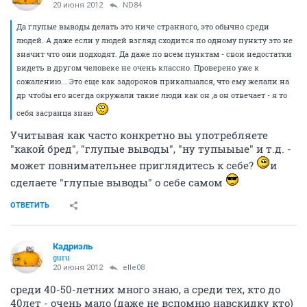
20 июня 2012
ND84
Да глупые выводы делать это ниче странного, это обычно среди
людей. А даже если у людей взгляд сходится по одному пункту это не
значит что они подходят. Да даже по всем пунктам - свои недостатки
видеть в другом человеке не очень классно. Проверено уже к
сожалению... Это еще как задоронов прикалыался, что ему желали на
др чтобы его всегда окружали такие люди как он ,а он отвечает - я то
себя засранца знаю
Учитывая как часто конкретно вы употребляете
"какой бред", "глупые выводы", "ну тупыыые" и т.д. -
может повнимательнее приглядитесь к себе?
и
сделаете "глупые выводы" о себе самом
ОТВЕТИТЬ
Кадриэль
guru
20 июня 2012
elle08
среди 40-50-летних много знаю, а среди тех, кто до
40лет - очень мало (даже не вспомню навскидку кто)