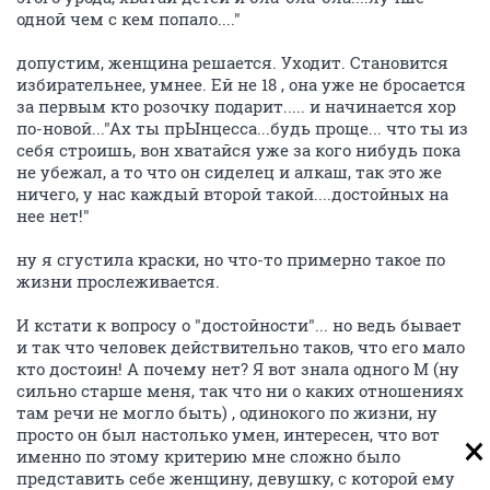
одной чем с кем попало...."
допустим, женщина решается. Уходит. Становится
избирательнее, умнее. Ей не 18 , она уже не бросается
за первым кто розочку подарит..... и начинается хор
по-новой..."Ах ты прЫнцесса...будь проще... что ты из
себя строишь, вон хватайся уже за кого нибудь пока
не убежал, а то что он сиделец и алкаш, так это же
ничего, у нас каждый второй такой....достойных на
нее нет!"
ну я сгустила краски, но что-то примерно такое по
жизни прослеживается.
И кстати к вопросу о "достойности"... но ведь бывает
и так что человек действительно таков, что его мало
кто достоин! А почему нет? Я вот знала одного М (ну
сильно старше меня, так что ни о каких отношениях
там речи не могло быть) , одинокого по жизни, ну
просто он был настолько умен, интересен, что вот
именно по этому критерию мне сложно было
представить себе женщину, девушку, с которой ему