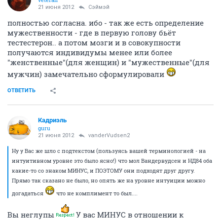
21 июня 2012
Сэймэй
полностью согласна. ибо - так же есть определение
мужественности - где в первую голову бьёт
тестестерон.. а потом мозги и в совокупности
получаются индивидумы менее или более
"женственные"(для женщин) и "мужественные"(для
мужчин) замечательно сформулировали
ОТВЕТИТЬ
Кадриэль
guru
21 июня 2012
vanderVudsen2
Ну у Вас же шло с подтекстом (пользуясь вашей терминологией - на
интуитивном уровне это было ясно!) что мол Вандервудсен и НД84 оба
какие-то со знаком МИНУС, и ПОЭТОМУ они подходят друг другу.
Прямо так сказано не было, но опять же на уровне интуиции можно
догадаться
что не комплимент то был....
Вы неглупы
У вас МИНУС в отношении к