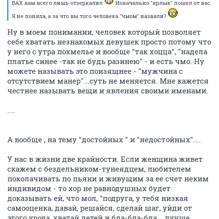
ВАХ вам всего лишь отзеркалил
Изначально "ярлык" пошел от вас.
Я не поняла, а за что вы того человека "чмом" назвали?
Ну в моем понимании, человек который позволяет
себе хватать незнакомых девушек просто потому что
у него с утра похмелье и вообще "так хоцца", "надела
платье синее -так не будь разинею" - и есть чмо. Ну
можете называть это поизящнее - "мужчина с
отсутствием манер"...суть не меняется. Мне кажется
честнее называть вещи и явления своими именами.
....
А вообще , на тему "достойных " и "недостойных"....
У нас в жизни две крайности. Если женщина живет
скажем с бездельником-тунеядцем, любителем
поколачивать по пьяни и живущим за ее счет неким
индивидом - то хор не равнодушных будет
доказывать ей, что мол, "подруга, у тебя низкая
самооценка, давай, решайся, сделай шаг, уйди от
этого урода, хватай детей и бла-бла-бла....лучше