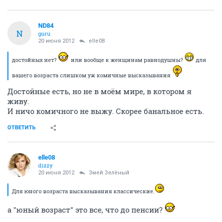
ND84
N
guru
20 июня 2012
elle08
достойных нет?
или вообще к женщинам равнодушны?
для
вашего возраста слишком уж комичные высказывания
Достойные есть, но не в моём мире, в котором я
живу.
И ничо комичного не выжу. Скорее банальное есть.
ОТВЕТИТЬ
elle08
dizzy
20 июня 2012
Змей Зелёный
Для юного возраста высказывания классические.
а "юный возраст" это все, что до пенсии?