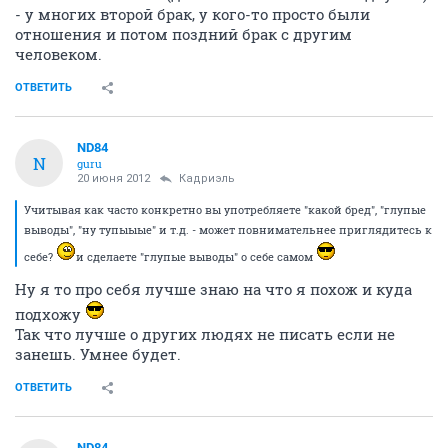
- у многих второй брак, у кого-то просто были
отношения и потом поздний брак с другим
человеком.
ОТВЕТИТЬ
ND84
N
guru
20 июня 2012
Кадриэль
Учитывая как часто конкретно вы употребляете "какой бред", "глупые
выводы", "ну тупыыые" и т.д. - может повнимательнее приглядитесь к
себе?
и сделаете "глупые выводы" о себе самом
Ну я то про себя лучше знаю на что я похож и куда
подхожу
Так что лучше о других людях не писать если не
занешь. Умнее будет.
ОТВЕТИТЬ
ND84