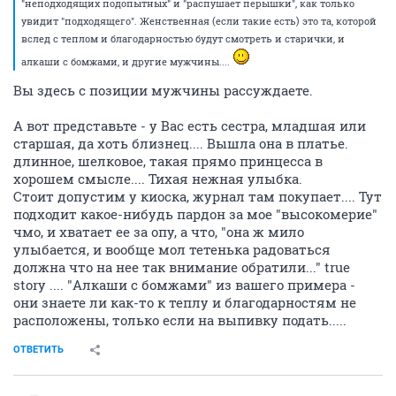
"неподходящих подопытных" и "распушает перышки", как только
увидит "подходящего". Женственная (если такие есть) это та, которой
вслед с теплом и благодарностью будут смотреть и старички, и
алкаши с бомжами, и другие мужчины....
Вы здесь с позиции мужчины рассуждаете.
А вот представьте - у Вас есть сестра, младшая или
старшая, да хоть близнец.... Вышла она в платье.
длинное, шелковое, такая прямо принцесса в
хорошем смысле.... Тихая нежная улыбка.
Стоит допустим у киоска, журнал там покупает.... Тут
подходит какое-нибудь пардон за мое "высокомерие"
чмо, и хватает ее за опу, а что, "она ж мило
улыбается, и вообще мол тетенька радоваться
должна что на нее так внимание обратили..." true
story .... "Алкаши с бомжами" из вашего примера -
они знаете ли как-то к теплу и благодарностям не
расположены, только если на выпивку подать.....
ОТВЕТИТЬ