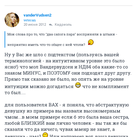
vanderVudsen2
veteran
20 июня 2012
Кадриэль
Мои слова про то, что "два сапога пара" восприняли в штыки -
неприятно иметь что-то общее с ней чтоли?
Ну у Вас же шло с подтекстом (пользуясь вашей
терминологией - на интуитивном уровне это было
ясно!) что мол Вандервудсен и НД84 оба какие-то со
знаком МИНУС, и ПОЭТОМУ они подходят друг другу.
Прямо так сказано не было, но опять же на уровне
интуиции можно догадаться
что не комплимент
то был....
для пользователя BAX - я поняла, что абстрактуную
девушку из примера вы назвали высокомерным
чмом...в моем примере если б это была ваша сестра,
любой БЛИЗКИЙ вам лично человек - вы так же бы
сказали что да ничего, чувак маенр не знает, а
девушка - чмо?
Или например вот
ваша
девушка