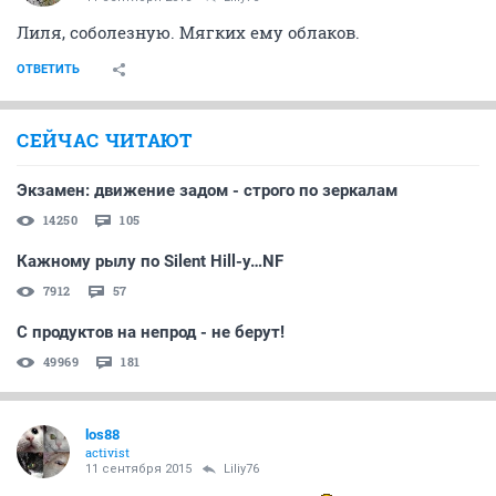
Лиля, соболезную. Мягких ему облаков.
ОТВЕТИТЬ
СЕЙЧАС ЧИТАЮТ
Экзамен: движение задом - строго по зеркалам
14250
105
Кажному рылу по Silent Hill-у…NF
7912
57
С продуктов на непрод - не берут!
49969
181
los88
activist
11 сентября 2015
Liliy76