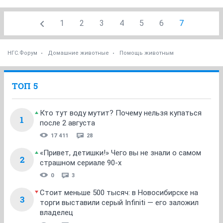
1
2
3
4
5
6
7
НГС.Форум
Домашние животные
Помощь животным
ТОП 5
Кто тут воду мутит? Почему нельзя купаться
1
после 2 августа
17 411
28
«Привет, детишки!» Чего вы не знали о самом
2
страшном сериале 90-х
0
3
Стоит меньше 500 тысяч: в Новосибирске на
3
торги выставили серый Infiniti — его заложил
владелец