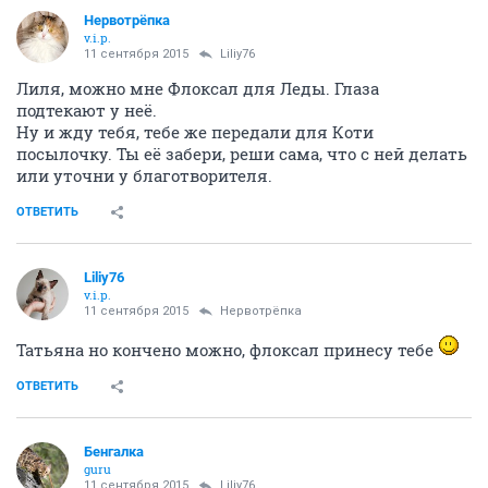
Нервотрёпка
v.i.p.
11 сентября 2015
Liliy76
Лиля, можно мне Флоксал для Леды. Глаза
подтекают у неё.
Ну и жду тебя, тебе же передали для Коти
посылочку. Ты её забери, реши сама, что с ней делать
или уточни у благотворителя.
ОТВЕТИТЬ
Liliy76
v.i.p.
11 сентября 2015
Нервотрёпка
Татьяна но кончено можно, флоксал принесу тебе
ОТВЕТИТЬ
Бенгалка
guru
11 сентября 2015
Liliy76