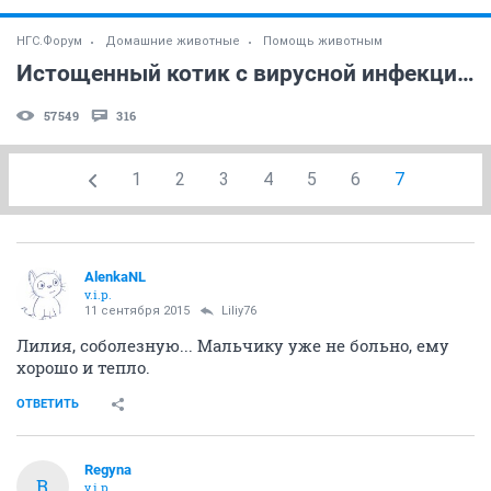
НГС.Форум
Домашние животные
Помощь животным
Истощенный котик с вирусной инфекцией. Нужна помощь!
57549
316
1
2
3
4
5
6
7
AlenkaNL
v.i.p.
11 сентября 2015
Liliy76
Лилия, соболезную... Мальчику уже не больно, ему
хорошо и тепло.
ОТВЕТИТЬ
Regуnа
R
v.i.p.