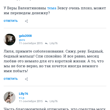
У Веры Валентиновны
тема
Зевсу очень плохо, может
им переведем денежку?
ОТВЕТИТЬ
gala2008
guru
11 сентября 2015
Liliy76
Лиля, примите соболезнования. Сижу, реву. Бедный,
бедный малыш! Спи спокойно. И все равно, месяц
любви-это немало для его короткой жизни. А то, что
мы не боги-верно, но так хочется иногда немного
ими побыть!
ОТВЕТИТЬ
Liliy76
v.i.p.
11 сентября 2015
Liliy76
Часть благоворителей отписались, что средства могу