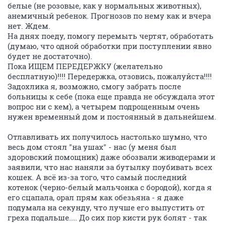
белые (не розовые, как у нормальных животных),
анемичный ребенок. Прогнозов по нему как и вчера
нет. Ждем.
На днях поеду, помогу перемыть чертят, обработать
(думаю, что одной обработки при поступлении явно
будет не достаточно).
Пока ИЩЕМ ПЕРЕДЕРЖКУ (желательно
бесплатную)!!!! Передержка, отзовись, пожалуйста!!!!
Задохлика я, возможно, смогу забрать после
больницы к себе (пока еще правда не обсуждала этот
вопрос ни с кем), а четырем подрощенным очень
нужен временный дом и постоянный в дальнейшем.
Отлавливать их получилось настолько шумно, что
весь дом стоял "на ушах" - нас (у меня был
здоровский помощник) даже обозвали живодерами и
заявили, что нас наняли за бутылку поубивать всех
кошек. А всё из-за того, что самый последний
котенок (черно-белый мальчонка с бородой), когда я
его сцапала, орал прям как обезьяна - я даже
подумала на секунду, что лучше его выпустить от
греха подальше.... До сих пор кисти рук болят - так