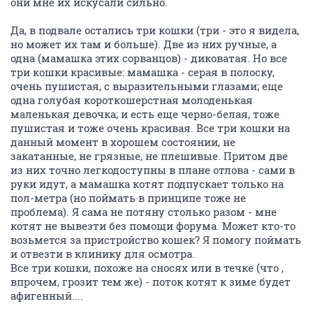
они мне их искусали сильно.
Да, в подвале остались три кошки (три - это я видела,
но может их там и больше). Две из них ручные, а
одна (мамашка этих сорванцов) - диковатая. Но все
три кошки красивые: мамашка - серая в полоску,
очень пушистая, с выразительными глазами; еще
одна голубая короткошерстная молоденькая
маленькая девочка; и есть еще черно-белая, тоже
пушистая и тоже очень красивая. Все три кошки на
данный момент в хорошем состоянии, не
закатанные, не грязные, не плешивые. Притом две
из них точно легкодоступны в плане отлова - сами в
руки идут, а мамашка котят подпускает только на
пол-метра (но поймать в принципе тоже не
проблема). Я сама не потяну столько разом - мне
котят не вывезти без помощи форума. Может кто-то
возьмется за пристройство кошек? Я помогу поймать
и отвезти в клинику для осмотра.
Все три кошки, похоже на сносях или в течке (что ,
впрочем, грозит тем же) - поток котят к зиме будет
афигенный....