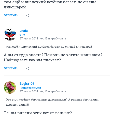
там ещё и вислоухий котёнок бегает, но он ещё
дикошарей
ОТВЕТИТЬ
Lnata
v.i.p.
27 июля 2014
БагираОксана
там ещё и вислоухий котёнок бегает, но он ещё дикошарей
А вы откуда знаете? Помочь не хотите малышам?
Наблюдаете как им плохеет?
ОТВЕТИТЬ
Bagira_09
Неповторимая
27 июля 2014
БагираОксана
Это этот котёнок был самым дохленьким? А раньше был таким
хорошеньким!!!
Т.е. вы видели этих котят раньше?