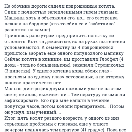
На обочине дороги сидели подрощенные котята.
Один с полностью залепленными гноем глазами.
Машины хоть и объезжали его, но... его сестренка
лежала на бордюре (кто-то сбил ее и "заботливо"
разложил на камне).
Пришлось рано утром предпринять попытку их
отловить. Котята диковатые, но на руках постепенно
успокаиваются. К семейству из 4 подрощенных
пришлось забрать еще одного полудохлого малявку.
Сейчас котята в клинике, им проставили Глобфел (4
дозы - только большеньким), закапали Стронгхольд
(3 пипетки). У одного котенка язвы обоих глаз -
прогнозы по одному глазу осторожные, а по второму
шансов практически нет...
Малыш-дистрофик двумя ножками уже не на этом
свете, не знаю, выживет ли... Температуру не смогли
зафиксировать. Его при мне капали в течение
полутора часов, потом кололи препаратами.... Потом
он уснул, измученный....
Итог: пять котят разного возраста, у одного из низ
серьезные проблемы с глазами, еще у олного
вечером поднялась температура (41 градус). Пока все