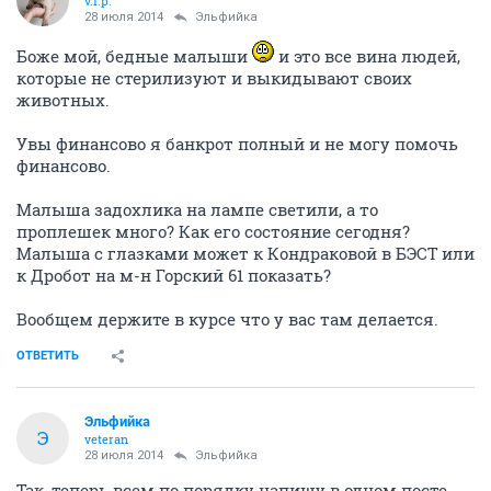
v.i.p.
28 июля 2014
Эльфийка
Боже мой, бедные малыши
и это все вина людей,
которые не стерилизуют и выкидывают своих
животных.
Увы финансово я банкрот полный и не могу помочь
финансово.
Малыша задохлика на лампе светили, а то
проплешек много? Как его состояние сегодня?
Малыша с глазками может к Кондраковой в БЭСТ или
к Дробот на м-н Горский 61 показать?
Вообщем держите в курсе что у вас там делается.
ОТВЕТИТЬ
Эльфийка
Э
veteran
28 июля 2014
Эльфийка
Так, теперь всем по порядку напишу в одном посте,