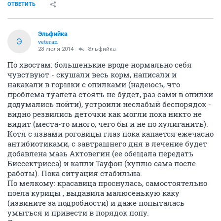
ОТВЕТИТЬ
Эльфийка
Э
veteran
28 июля 2014
Эльфийка
По хвостам: большенькие вроде нормально себя
чувствуют - скушали весь корм, написали и
накакали в горшки с опилками (надеюсь, что
проблема туалета стоять не будет, раз сами в опилки
додумались пойти), устроили неслабый беспорядок -
видно резвились деточки как могли пока никто не
видит (места-то много, чего бы и не по хулиганить).
Котя с язвами роговицы глаз пока капается ежечасно
антибиотиками, с завтрашнего дня в лечение будет
добавлена мазь Актовегин (ее обещала передать
Биссектрисса) и капли Тауфон (куплю сама после
работы). Пока ситуация стабильна.
По мелкому: красавица проснулась, самостоятельно
поела курицы , выдавила малюсенькую каку
(извините за подробности) и даже попыталась
умыться и привести в порядок попу.