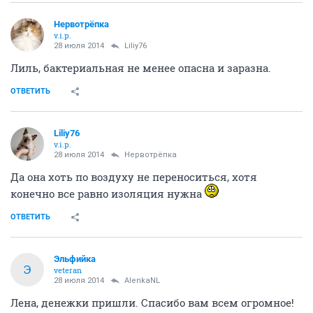
Нервотрёпка
v.i.p.
28 июля 2014
Liliy76
Лиль, бактериальная не менее опасна и заразна.
ОТВЕТИТЬ
Liliy76
v.i.p.
28 июля 2014
Нервотрёпка
Да она хоть по воздуху не переноситься, хотя
конечно все равно изоляция нужна
ОТВЕТИТЬ
Эльфийка
Э
veteran
28 июля 2014
AlenkaNL
Лена, денежки пришли. Спасибо вам всем огромное!