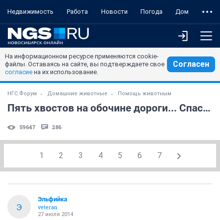
Недвижимость
Работа
Новости
Погода
Дом
На информационном ресурсе применяются cookie-
Согласен
файлы. Оставаясь на сайте, вы подтверждаете свое
согласие
на их использование.
НГС.Форум
Домашние животные
Помощь животным
Пять хвостов на обочине дороги... Спасать?
59647
286
1
2
3
4
5
6
7
Эльфийка
Э
veteran
27 июля 2014