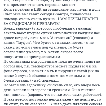
т.к. времени отвечать персонально нет.
Котята сейчас в ЦВК на стационаре, нас лечат в долг.
Счет мне выставят сегодня-завтра, финансовая
помощь очень-очень нужна - НАМ НЕЧЕМ ПЛАТИТЬ
ЗА СТАЦИОНАР И ПРЕПАРАТЫ.
Большенькому (у которого проблемы с глазами)
закапывают вторые сутки антибиотики каждый час,
далее потребуются мазь "Актовегин" (глазная) и
капли "Тауфон". Что будет с глазами потом - я не
скажу, но если глаза под удаление, то будет
совершенно ужасно, т.к. котик, скорее всего
получится непристраеваемым.
По остальным подрощенным пока не очень понятно
состояние, т.к. температура может подняться и на
фоне стресса, а может быть и вирусняк какой (их на
всякий случай обкололи всем возможным для
блокирования) - наблюдаем....
По малышу-задохлику: он очень слаб, его вчера весь
день капали и отогревали грелками. Он в течение
дня пописал (хорошо, что почки хоть сами работают).
Практически постоянно неподвижен - не понятно, то
ли спит, то ли еще чего... У него даже пяточки совсем