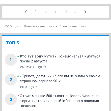
1
2
3
4
5
НГС.Форум
Домашние животные
Помощь животным
ТОП 5
Кто тут воду мутит? Почему нельзя купаться
1
после 2 августа
17 411
28
«Привет, детишки!» Чего вы не знали о самом
2
страшном сериале 90-х
0
3
Стоит меньше 500 тысяч: в Новосибирске на
3
торги выставили серый Infiniti — его заложил
владелец