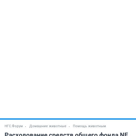
НГС.Форум
Домашние животные
Помощь животным
Расходование средств общего фонда NF