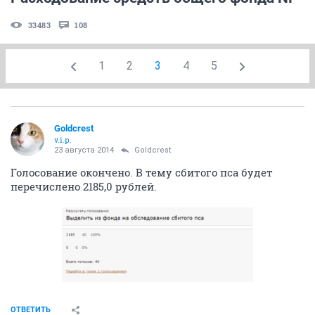
33483
108
1
2
3
4
5
Goldcrest
v.i.p.
23 августа 2014
Goldcrest
Голосование окончено. В тему сбитого пса будет
перечислено 2185,0 рублей.
ОТВЕТИТЬ