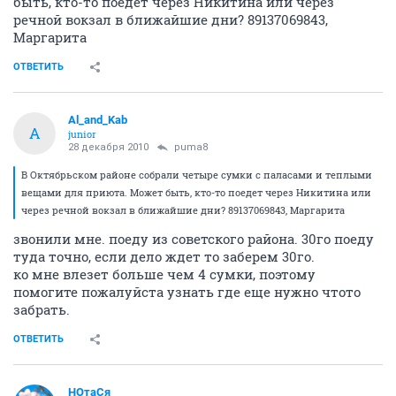
быть, кто-то поедет через Никитина или через
речной вокзал в ближайшие дни? 89137069843,
Маргарита
ОТВЕТИТЬ
Al_and_Kab
A
junior
28 декабря 2010
puma8
В Октябрьском районе собрали четыре сумки с паласами и теплыми
вещами для приюта. Может быть, кто-то поедет через Никитина или
через речной вокзал в ближайшие дни? 89137069843, Маргарита
звонили мне. поеду из советского района. 30го поеду
туда точно, если дело ждет то заберем 30го.
ко мне влезет больше чем 4 сумки, поэтому
помогите пожалуйста узнать где еще нужно чтото
забрать.
ОТВЕТИТЬ
НОтаСя