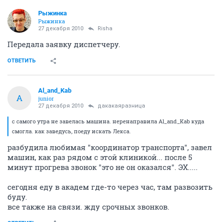
Рыжинка
Рыжинка
27 декабря 2010
Risha
Передала заявку диспетчеру.
ОТВЕТИТЬ
Al_and_Kab
A
junior
27 декабря 2010
дакакаяразница
с самого утра не завелась машина. неренаправила Al_and_Kab куда
смогла. как заведусь, поеду искать Лекса.
разбудила любимая "координатор транспорта", завел
машин, как раз рядом с этой клиникой... после 5
минут прогрева звонок "это не он оказался". ЭХ.....
сегодня еду в академ где-то через час, там развозить
буду.
все также на связи. жду срочных звонков.