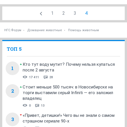
1
2
3
4
НГС.Форум
Домашние животные
Помощь животным
ТОП 5
Кто тут воду мутит? Почему нельзя купаться
1
после 2 августа
17 411
28
Стоит меньше 500 тысяч: в Новосибирске на
2
торги выставили серый Infiniti — его заложил
владелец
0
13
«Привет, детишки!» Чего вы не знали о самом
3
страшном сериале 90-х