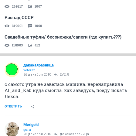
269117
1007
Распад СССР
319001
1000
Свадебные туфли/ босоножки/сапоги (где купить???)
118903
412
дакакаяразница
veteran
26 декабря 2010
EVE_8
с самого утра не завелась машина. неренаправила
Al_and_Kab куда смогла. как заведусь, поеду искать
Лекса.
ОТВЕТИТЬ
Merigold
guru
26 декабря 2010
дакакаяразница