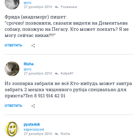
guru
27 декабря 2010
Рыжинка
Фрида (академорг) пишет:
"срочно! позвонили, сказали видели на Дементьева
собаку, похожую на Пегасу. Кто может поехать? Я не
могу сейчас никак!!!!"
ОТВЕТИТЬ
Risha
guru
27 декабря 2010
Katya87
Из зоопарка забрали не всё.Кто-нибудь может завтра
забрать 2 мешка чищенного рубца специально для
приюта?Тел 8 913 914 42 01
ОТВЕТИТЬ
pyata4ok
experienced
27 декабря 2010
Risha