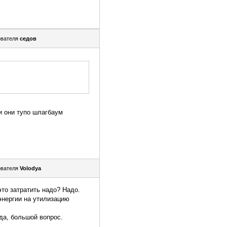
ователя
седов
и они тупо шлагбаум
ователя
Volodya
это затратить надо? Надо.
энергии на утилизацию
 да, большой вопрос.