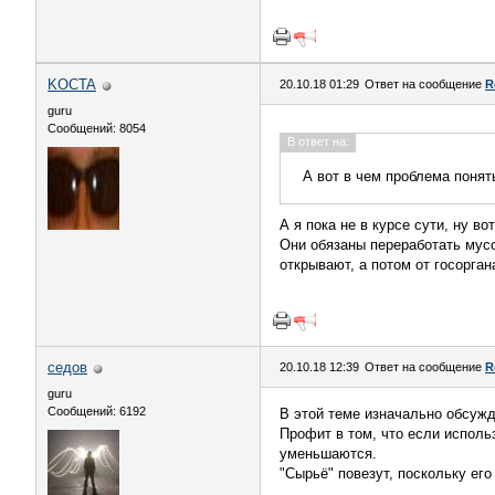
KOCTA
20.10.18 01:29
Ответ на сообщение
R
guru
Сообщений: 8054
В ответ на:
А вот в чем проблема понять
А я пока не в курсе сути, ну во
Они обязаны переработать мусо
открывают, а потом от госорга
седов
20.10.18 12:39
Ответ на сообщение
R
guru
Сообщений: 6192
В этой теме изначально обсужд
Профит в том, что если исполь
уменьшаются.
"Сырьё" повезут, поскольку его