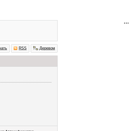
чать
RSS
Деревом