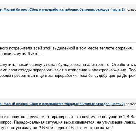
e: Малый бизнес. Сбор и переработка твёрдых бытовых отходов (часть 2)
польз
ого потребителя всей этой выделенной в том месте теплоте сгорания.
валки замутилбыкто...
замутить, нехай свалку утюжат бульдозеры на электротяге. Отработать 
сами свои отходы перерабатывают в отопление и электроснабжение. Пос
ороды превратятся в центры переработки. Тока бы судьбу центра Детройт
e: Малый бизнес. Сбор и переработка твёрдых бытовых отходов (часть 2)
польз
ергию попутно получаем, а тиражировать то почему не получается? В 
т вопрос. Парадоксальная ситуация вырисовывается: на утилизации лавэ
 эту золотую жилу нет? В чем подвох? На каком этапе затык?