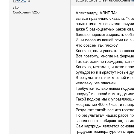
ПАРУС
18.10.18 16:51
Ответ на сообщение
М
v.i.p.
Сообщений: 5255
Александру, АЛИППА:
вы все правильно сказали: "к 
опыты типа: мы сначала приучи
даже 5 разноцветных баков св
больше перемотивировать себя 
И ни слова из вашей речи не вы
Что совсем так плохо?
Конечно, если уповать на созна
Вот поэтому, многие на форуме
Так как если не граждане, так 
Конечно, металлы, и даже плас
бульдозер и вырастут новые д
В результате таких мыслей и р
человеку без опасней.
Требуется только новый подход
посуду" и способ и метод утили
Такой подход мы с управляющим
мощностью 400 кг/ час, и площ
Результат такой: все что горел
По результатам наших работ пр
заполненные собираются, на их
Сам картридж является основны
градусов температуре он стерил