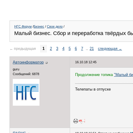
НГС.Форум
/
Бизнес
/
Свое дело
/
Малый бизнес. Сбор и переработка твёрдых бы
1
2
3
4
5
6
7
..
21
←
предыдущая
следующая
→
Автоинформатор
16.10.18 12:45
guru
Сообщений: 6878
Продолжение топика
"Малый би
Телепаты в отпуске