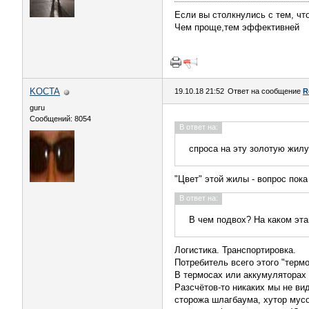
Если вы столкнулись с тем, что
Чем проще,тем эффективней
KOCTA
19.10.18 21:52
Ответ на сообщение
R
guru
Сообщений: 8054
В ответ на:
спроса на эту золотую жилу
"Цвет" этой жилы - вопрос пока
В ответ на:
В чем подвох? На каком эта
Логистика. Транспортировка.
Потребитель всего этого "термо
В термосах или аккумуляторах 
Разсчётов-то никаких мы не ви
сторожа шлагбаума, хутор мусо