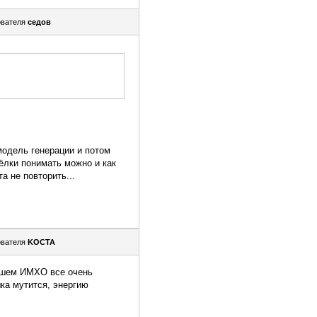
ователя
седов
модель генерации и потом
ёлки понимать можно и как
а не повторить...
ователя
KOCTA
Вашем ИМХО все очень
шка мутится, энергию