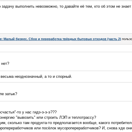
 задачу выполнить невозможно, то давайте её тем, кто об этом не знает
e: Малый бизнес. Сбор и переработка твёрдых бытовых отходов (часть 2)
польз
 нет?
 весьма неоднозначный, а то и спорный.
пе затык?
счастья"-то у нас гидэ-э-э-э???
энергию "вывозить" или строить ЛЭП и теплотрассу?
дим, сколько там продукта-то предполагается вообще, какого потребите
ропереработчиков или посёлок мусоропереработчиков? И, снова хде они,