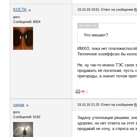
KOCTA
19.10.18 19:51
Ответ на сообщение
R
guru
Сообщений: 8054
В ответ на:
Что мешает?
ИМХО, пока нет платежеспособн
Тепличное хозяффсво бы колос
Не, ну так-то можно ТЭС свою 
продавать её поселкам, пусть 
пригороды, а значит потом приг
седов
19.10.18 21:33
Ответ на сообщение
R
guru
Сообщений: 6192
Задачу утилизации решаем, эн
здорово, но нет ответа на это
продавай не хочу, а спроса на