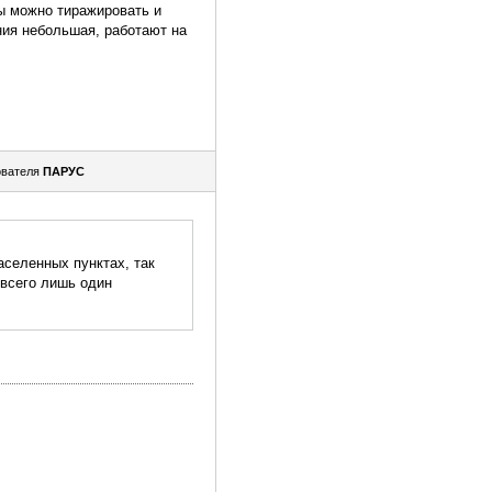
ы можно тиражировать и
ния небольшая, работают на
ователя
ПАРУС
аселенных пунктах, так
 всего лишь один