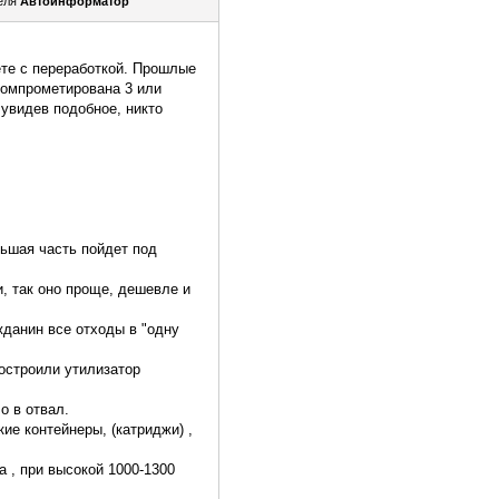
еля
Автоинформатор
ете с переработкой. Прошлые
компрометирована 3 или
увидев подобное, никто
льшая часть пойдет под
и, так оно проще, дешевле и
жданин все отходы в "одну
остроили утилизатор
о в отвал.
ие контейнеры, (катриджи) ,
 , при высокой 1000-1300