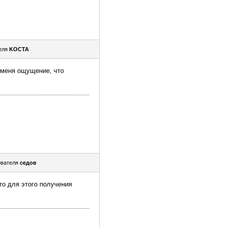
еля
KOCTA
 меня ощущение, что
ователя
седов
то для этого получения