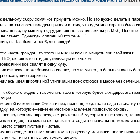
алый бизнес. Сбор и переработка твёрдых бытовых отходов (часть 2)
пользоват
раздельному сбору хомячков приучить можно. Но это нужно делать в пак
м. а потом авось наладим привели к тому, что идея многократно была с
аливали в одну машину под удивленные взгляды жильцов МКД. Понятно, 
не станет. Единожды солгавший кто тебе ..."
кинуть. Так было и так будет всегда!
тельность граждан, то этого ни мне ни вам не увидеть при этой жизни.
 ТБО, склоняются к идее утилизации все чохом.
перевозчики все свалят в одну кучу.
тик извлекут те же бомжи на свалке, но это мизер , а большая очень бо
урно пахнущие терриконы.
одилась идея пиролиз ной утилизации всех отходов в массе без селекци
: к сборке отходов у населения, таре в которую будет складировать гра
зации.
 одной из компании Омска и предприняли, когда на въезде на свалку п
адку, на которую ежедневно местное население привозило отходы.
о, все подвергали пиролизу, а строительный мусор и что не горело, то шл
ишли к идее, : граждане складывают отходы в специальные металлическ
 место ставят пустые и чистые.
м непосредственным элементом в процессе утилизации, после пиролиза
ьно чист и почти пустой, только шлаки.