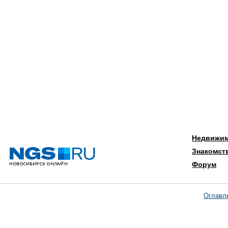
Недвижи
Знакомст
Форум
Оглавл