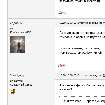
источника (точки выработки)?
седов
19.10.18 23:15
Ответ на сообщение
М
guru
Сообщений: 6192
Да если мусороперерабатывающ
комплекс в серию не идёт по ка
Если вы столкнулись с тем, что
Чем проще,тем эффективней
Volodya
20.10.18 00:29
Ответ на сообщение
R
old hamster
Сообщений: 26537
А в чём профит? Обеспечивать 
повезут?
Я не экстремал — просто иногд