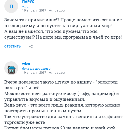
ПАРУС
П
v.i.p.
19 апреля 2017
седов
Зачем так примитивно!? Проще поместить сознание
в голограмму и выпустить в виртуальный мир!
А вам не кажется, что мы думаем,что мы
существуем!? На деле мы программа в чьей то игре!
ОТВЕТИТЬ
wiza
больше хорошего
19 апреля 2017
седов
Вчера показали такую штуку по ящику - "электрод
вам в рот" и всё!
Можно есть нейтральную массу (тофу, например) и
управлять вкусами и ощущениями.
Ведь вкус - это всего лишь реакция, которую можно
повторить промышленным путём...
Так что устройство для замены вендинга и оффлайн-
торговли уже есть.
Купил биомассы литров 20 на неделю и знай, суй