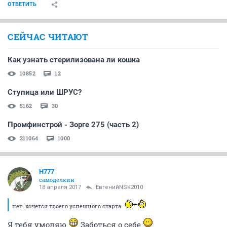
ОТВЕТИТЬ
СЕЙЧАС ЧИТАЮТ
Как узнать стерилизована ли кошка
10852
12
Ступица или ШРУС?
5162
30
Промфинстрой - Зорге 275 (часть 2)
211064
1000
H777
самоделкин
18 апреля 2017
ЕвгенийNSK2010
нет. хочется твоего успешного старта
Я тебя умоляю
Заботься о себе