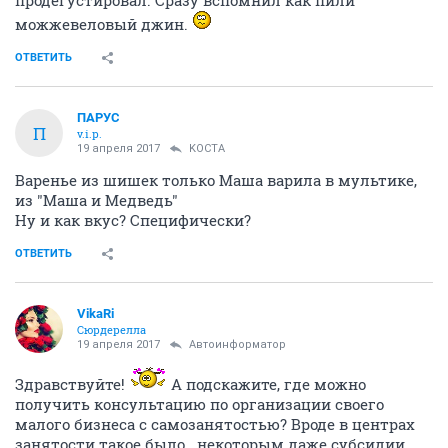
продегустировал. Сразу вспомнил как пили
можжевеловый джин.
ОТВЕТИТЬ
ПАРУС
П
v.i.p.
19 апреля 2017
KOCTA
Варенье из шишек только Маша варила в мультике,
из "Маша и Медведь"
Ну и как вкус? Специфически?
ОТВЕТИТЬ
VikaRi
Сюрдерелла
19 апреля 2017
Автоинформатор
Здравствуйте!
А подскажите, где можно
получить консультацию по организации своего
малого бизнеса с самозанятостью? Вроде в центрах
занятости такое было...некоторым даже субсидии