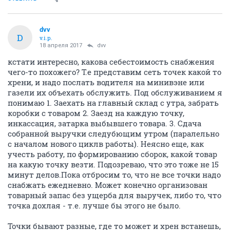
dvv
D
v.i.p.
18 апреля 2017
dvv
кстати интересно, какова себестоимость снабжения
чего-то похожего? Т.е представим сеть точек какой то
хрени, и надо послать водителя на минивэне или
газели их объехать обслужить. Под обслуживанием я
понимаю 1. Заехать на главный склад с утра, забрать
коробки с товаром 2. Заезд на каждую точку,
инкассация, затарка выбывшего товара. 3. Сдача
собранной выручки следубющим утром (паралельно
с началом нового циклв работы). Неясно еще, как
учесть работу, по формированию сборок, какой товар
на какую точку везти. Подозреваю, что это тоже не 15
минут делов.Пока отбросим то, что не все точки надо
снабжать ежедневно. Может конечно организован
товарный запас без ущерба для выручек, либо то, что
точка дохлая - т.е. лучше бы этого не было.
Точки бывают разные, где то может и хрен встанешь,