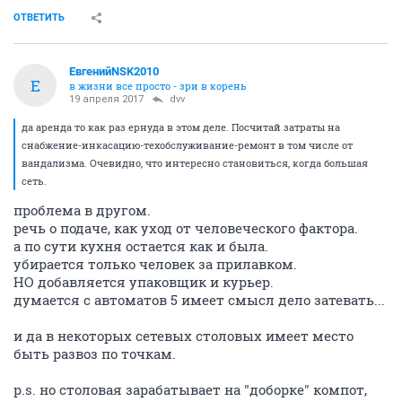
ОТВЕТИТЬ
ЕвгенийNSK2010
Е
в жизни все просто - зри в корень
19 апреля 2017
dvv
да аренда то как раз ернуда в этом деле. Посчитай затраты на
снабжение-инкасацию-техобслуживание-ремонт в том числе от
вандализма. Очевидно, что интересно становиться, когда большая
сеть.
проблема в другом.
речь о подаче, как уход от человеческого фактора.
а по сути кухня остается как и была.
убирается только человек за прилавком.
НО добавляется упаковщик и курьер.
думается с автоматов 5 имеет смысл дело затевать...
и да в некоторых сетевых столовых имеет место
быть развоз по точкам.
p.s. но столовая зарабатывает на "доборке" компот,