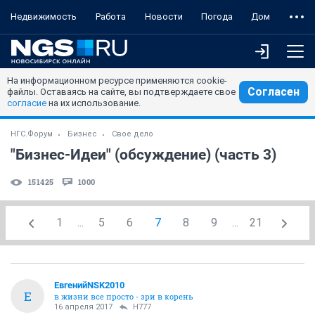
Недвижимость
Работа
Новости
Погода
Дом
На информационном ресурсе применяются cookie-
Согласен
файлы. Оставаясь на сайте, вы подтверждаете свое
согласие
на их использование.
НГС.Форум
Бизнес
Свое дело
"Бизнес-Идеи" (обсуждение) (часть 3)
151425
1000
1
...
5
6
7
8
9
...
21
ЕвгенийNSK2010
Е
в жизни все просто - зри в корень
16 апреля 2017
H777