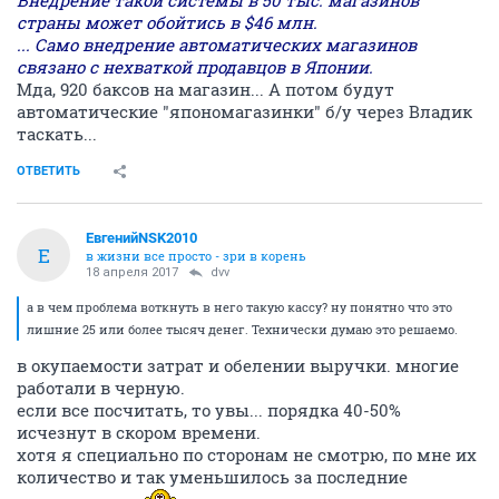
Внедрение такой системы в 50 тыс. магазинов
страны может обойтись в $46 млн.
... Само внедрение автоматических магазинов
связано с нехваткой продавцов в Японии.
Мда, 920 баксов на магазин... А потом будут
автоматические "япономагазинки" б/у через Владик
таскать...
ОТВЕТИТЬ
ЕвгенийNSK2010
Е
в жизни все просто - зри в корень
18 апреля 2017
dvv
а в чем проблема воткнуть в него такую кассу? ну понятно что это
лишние 25 или более тысяч денег. Технически думаю это решаемо.
в окупаемости затрат и обелении выручки. многие
работали в черную.
если все посчитать, то увы... порядка 40-50%
исчезнут в скором времени.
хотя я специально по сторонам не смотрю, по мне их
количество и так уменьшилось за последние