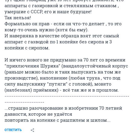
аппараты с газировкой и стеклянным стаканом ,
умершие с СССР, его и наше будущее!
Так нельзя!
Формально он прав - если он что-то делает , то это
кому-то очень нужно (хотя бы ему).
И наверняка в качестве образца взят этот самый
аппарат с газводой по 1 копейке без сиропа и 3
копейки с сиропом.
И ничего нового не придумано за 70 лет со времени
"приключения Шурика" (вандалоустойчивый корпус
(раньше можно было и танк выпускать на том же
производстве), наполнение (любая труха , что под
силу выпускнику "путяги" с головой), монето
(налбезнал) приёмник) - всё так же и в прошлом.
---------------------------------------------------------------------
----------------------
...страшно разочарование в изобретении 70 летней
давности, которое не удаётся
повторить на коленке с рашпилем и шилом...
ОТВЕТИТЬ