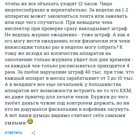
чтобы их все объехать уходит 12 часов. Чаще
нецелесообразно и нерентабельно. За неделю на 1-2
аппаратах может закончиться лента или зажевать
или еще чего случиться. При невыдаче чека
инспектор при проверке сразу накладывает штраф.
Не ведешь журнал ежедневно - тоже штраф. А как я
его могу вести ежедневно, если физически эти чеки
инкассации только раз в неделю могу собрать? К
тому же исходя из количества аппаратов на
заполнение только журнала уйдет пол дня времени -
за каждый чек только расписываться приходится 4
раза. За любое нарушение штраф 40 тыс. при том, что
каждый аппарат в месяц зарабатывает от 3 до 10 тыс.
А в вендинге все еще печальней, у большинства
аппаратов нет возможности встроить не то что ККМ,
но даже принтер для печати чеков. Буржуи до чего
любят деньги чужие под контролем держать, но ни
кто не додумался фискальник в кофейник засунуть.
А вот наши думцы видимо считают себя самыми
умными
.
ОТВЕТИТЬ