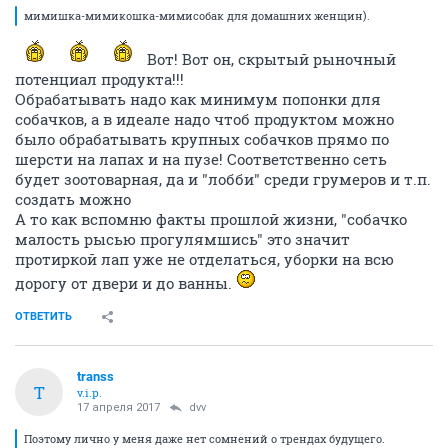
мимишка-мимикошка-мимисобак для домашних женщин).
Вот! Вот он, скрытый рыночный
потенциал продукта!!!
Обрабатывать надо как минимум попонки для
собачков, а в идеале надо чтоб продуктом можно
было обрабатывать крупных собачков прямо по
шерсти на лапах и на пузе! Соответственно сеть
будет зоотоварная, да и "лобби" среди грумеров и т.п.
создать можно
А то как вспомню факты прошлой жизни, "собачко
малость рысью прогулямшись" это значит
протиркой лап уже не отделаться, уборки на всю
дорогу от двери и до ванны.
ОТВЕТИТЬ
transs
T
v.i.p.
17 апреля 2017
dvv
Поэтому лично у меня даже нет сомнений о трендах будущего.