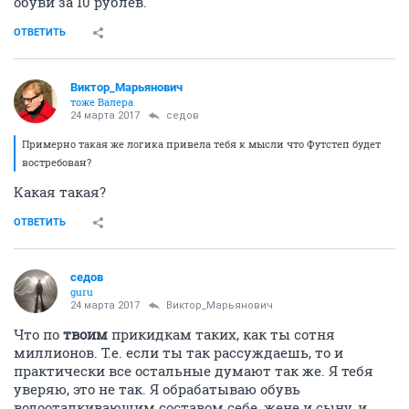
обуви за 10 рублёв.
ОТВЕТИТЬ
Виктор_Марьянович
тоже Валера
24 марта 2017
седов
Примерно такая же логика привела тебя к мысли что Футстеп будет
востребован?
Какая такая?
ОТВЕТИТЬ
седов
guru
24 марта 2017
Виктор_Марьянович
Что по
твоим
прикидкам таких, как ты сотня
миллионов. Т.е. если ты так рассуждаешь, то и
практически все остальные думают так же. Я тебя
уверяю, это не так. Я обрабатываю обувь
водооталкивающим составом себе, жене и сыну, и