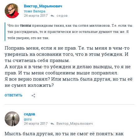
Виктор_Марьянович
тоже Валера
24 марта 2017
седов
Что по
твоим
прикидкам таких, как ты сотня миллионов. Т.е. если ты
так рассуждаешь, то и практически все остальные думают так же. Я
тебя уверяю, это не так.
Поправь меня, если я не прав. Т.е. ты меня в чем-то
уверяешь на основании того, что в этом убежден. И
ты считаешь себя правым.
А когда я в чем-то убежден и делаю выводы, то я не
прав. И ты меня сообщением выше поправлял.
Я все верно понял? Или мысль была другая, но ты её
не сумел изложить?
ОТВЕТИТЬ
седов
guru
24 марта 2017
Виктор_Марьянович
Мысль была другая, но ты не смог её понять: как