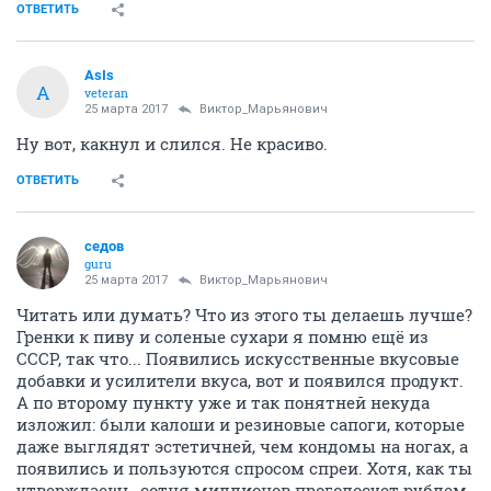
ОТВЕТИТЬ
AsIs
A
veteran
25 марта 2017
Виктор_Марьянович
Ну вот, какнул и слился. Не красиво.
ОТВЕТИТЬ
седов
guru
25 марта 2017
Виктор_Марьянович
Читать или думать? Что из этого ты делаешь лучше?
Гренки к пиву и соленые сухари я помню ещё из
СССР, так что... Появились искусственные вкусовые
добавки и усилители вкуса, вот и появился продукт.
А по второму пункту уже и так понятней некуда
изложил: были калоши и резиновые сапоги, которые
даже выглядят эстетичней, чем кондомы на ногах, а
появились и пользуются спросом спреи. Хотя, как ты
утверждаешь, сотня миллионов проголосует рублем