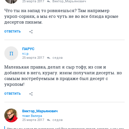
25 марта 2017
Виктор_Марьянович
Что ты на запад то ровняешься? Там например
укроп-сорняк, а мы его чуть не во все блюда кроме
десертов пихаем.
ОТВЕТИТЬ
ПАРУС
П
v.i.p.
25 марта 2017
седов
Маленькая правка, делал я сыр тофу, из сои и
добавляя в него, курагу. изюм получали десерты. но
самым востребуемым в продаже был десерт с
укропом!
ОТВЕТИТЬ
Виктор_Марьянович
тоже Валера
25 марта 2017
седов
Что ты на запад то ровняешься? Там например укроп-сорняк, а мы его