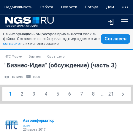
Недвижимость
Работа
Новости
Погода
Дом
На информационном ресурсе применяются cookie-
Согласен
файлы. Оставаясь на сайте, вы подтверждаете свое
согласие
на их использование.
НГС.Форум
Бизнес
Свое дело
"Бизнес-Идеи" (обсуждение) (часть 3)
151298
1000
1
2
3
4
5
6
7
8
...
21
Автоинформатор
guru
23 марта 2017