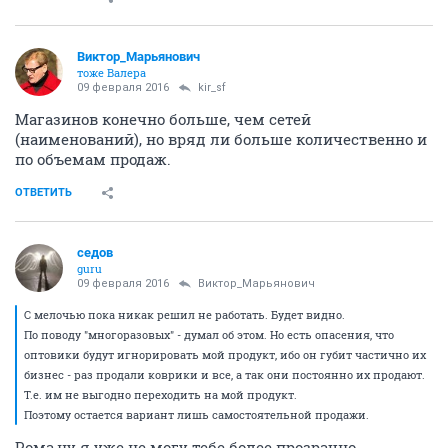
Виктор_Марьянович
тоже Валера
09 февраля 2016
kir_sf
Магазинов конечно больше, чем сетей
(наименований), но вряд ли больше количественно и
по объемам продаж.
ОТВЕТИТЬ
седов
guru
09 февраля 2016
Виктор_Марьянович
С мелочью пока никак решил не работать. Будет видно.
По поводу "многоразовых" - думал об этом. Но есть опасения, что
оптовики будут игнорировать мой продукт, ибо он губит частично их
бизнес - раз продали коврики и все, а так они постоянно их продают.
Т.е. им не выгодно переходить на мой продукт.
Поэтому остается вариант лишь самостоятельной продажи.
Рома,ну я уже не могу тебе более прозрачно