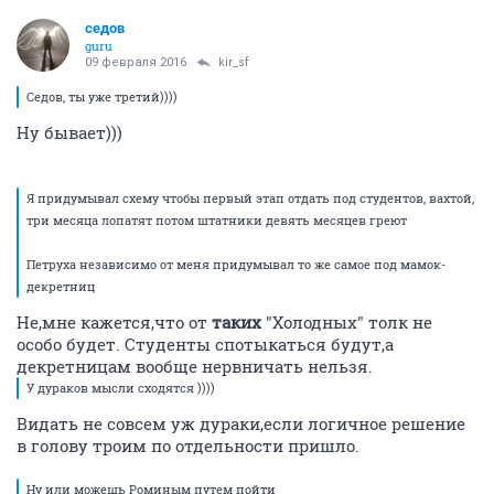
седов
guru
09 февраля 2016
kir_sf
Седов, ты уже третий))))
Ну бывает)))
Я придумывал схему чтобы первый этап отдать под студентов, вахтой,
три месяца лопатят потом штатники девять месяцев греют
Петруха независимо от меня придумывал то же самое под мамок-
декретниц
Не,мне кажется,что от
таких
"Холодных" толк не
особо будет. Студенты спотыкаться будут,а
декретницам вообще нервничать нельзя.
У дураков мысли сходятся ))))
Видать не совсем уж дураки,если логичное решение
в голову троим по отдельности пришло.
Ну или можешь Роминым путем пойти