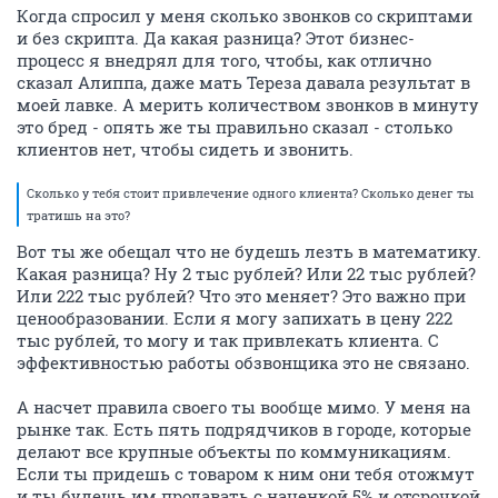
Когда спросил у меня сколько звонков со скриптами
и без скрипта. Да какая разница? Этот бизнес-
процесс я внедрял для того, чтобы, как отлично
сказал Алиппа, даже мать Тереза давала результат в
моей лавке. А мерить количеством звонков в минуту
это бред - опять же ты правильно сказал - столько
клиентов нет, чтобы сидеть и звонить.
Сколько у тебя стоит привлечение одного клиента? Сколько денег ты
тратишь на это?
Вот ты же обещал что не будешь лезть в математику.
Какая разница? Ну 2 тыс рублей? Или 22 тыс рублей?
Или 222 тыс рублей? Что это меняет? Это важно при
ценообразовании. Если я могу запихать в цену 222
тыс рублей, то могу и так привлекать клиента. С
эффективностью работы обзвонщика это не связано.
А насчет правила своего ты вообще мимо. У меня на
рынке так. Есть пять подрядчиков в городе, которые
делают все крупные объекты по коммуникациям.
Если ты придешь с товаром к ним они тебя отожмут
и ты будешь им продавать с наценкой 5% и отсрочкой