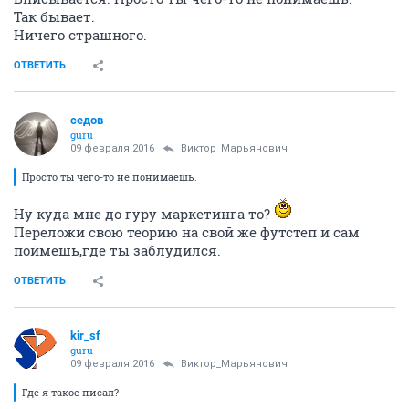
Так бывает.
Ничего страшного.
ОТВЕТИТЬ
седов
guru
09 февраля 2016
Виктор_Марьянович
Просто ты чего-то не понимаешь.
Ну куда мне до гуру маркетинга то?
Переложи свою теорию на свой же футстеп и сам
поймешь,где ты заблудился.
ОТВЕТИТЬ
kir_sf
guru
09 февраля 2016
Виктор_Марьянович
Где я такое писал?