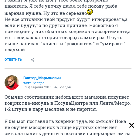
намекать. Я тебе удочку даю,а тебе походу рыба
жареная нужна. Ну это не серьезно
Не все оптовики твой продукт будут игнорировать,а
если и будут,то по другой причине. Насколько я
помню,нет у них обычных ковриков в ассортименте,а
вот твои,как категория товара,в самый раз. Я чуть
выше написал: "клиенты "рождаются" и "умирают"...
подумай.
ОТВЕТИТЬ
Виктор_Марьянович
тоже Валера
09 февраля 2016
седов
Обычно собственник небольшого магазина покупает
коврик где-нибудь в ПосудаЦентре или Ленте/Метро.
1-2 штуки в пару месяцев и не парится.
Я бы мог поставлять коврики туда, но смысл? Пока
не окучен массрынок в лице крупных сетей нет
смысла палить деньги в поставки гипермаркетам на