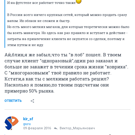
И на футстепе все работает точно также
В России всего ничего крупных сетей, который можно продать сразу
валом. Их обзвон не сложен и быстр.
Но есть много мелких магазов, для которых теоретически можно было
бы взять манагера. Но здесь как раз правило и вступает в действие -
затраты на привлечение клиента не окупятся со сделки, поэтому я
этим путем и не иду.
Ай,блин,я же забыл,что ты "в лоб" пошел. В твоем
случае клиент "одноразовый",один раз заказал и
больше не закажет в течении срока жизни "коврика".
С "многоразовыми" твоё правило не работает.
Кстати,а как ты с мелкими работать решил?
Насколько я помню,по твоим подсчетам они
примерно 50% рынка.
ОТВЕТИТЬ
kir_sf
guru
09 февраля 2016
Виктор_Марьянович