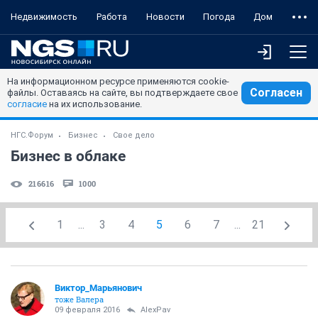
Недвижимость
Работа
Новости
Погода
Дом
На информационном ресурсе применяются cookie-
Согласен
файлы. Оставаясь на сайте, вы подтверждаете свое
согласие
на их использование.
НГС.Форум
Бизнес
Свое дело
Бизнес в облаке
216616
1000
1
...
3
4
5
6
7
...
21
Виктор_Марьянович
тоже Валера
09 февраля 2016
AlexPav