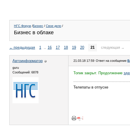
НГС.Форум
/
Бизнес
/
Свое дело
/
Бизнес в облаке
1
..
16
17
18
19
20
21
←
предыдущая
следующая
→
Автоинформатор
21.03.18 17:59
Ответ на сообщение
Б
guru
Сообщений: 6878
Топик закрыт. Продолжение
зде
Телепаты в отпуске