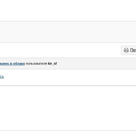
Пе
изнес в облаке
пользователя
kir_sf
сь