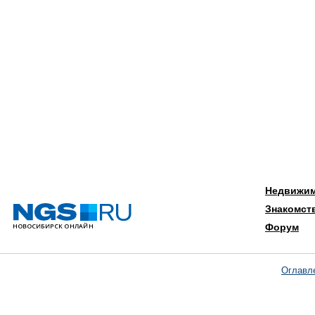
Недвижи
Знакомст
Форум
Оглавл