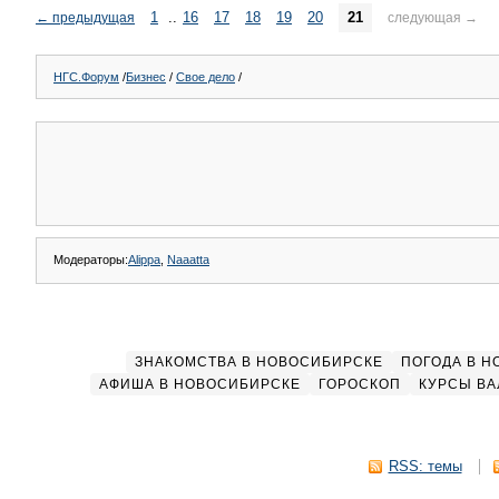
1
..
16
17
18
19
20
21
←
предыдущая
следующая
→
НГС.Форум
/
Бизнес
/
Свое дело
/
Модераторы:
Alippa
,
Naaatta
ЗНАКОМСТВА В НОВОСИБИРСКЕ
ПОГОДА В 
АФИША В НОВОСИБИРСКЕ
ГОРОСКОП
КУРСЫ ВА
RSS: темы