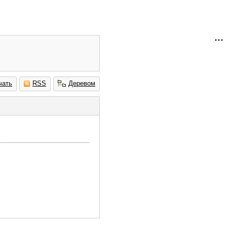
чать
RSS
Деревом