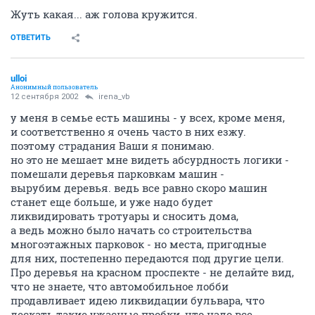
Жуть какая... аж голова кружится.
ОТВЕТИТЬ
ulloi
Анонимный пользователь
12 сентября 2002
irena_vb
у меня в семье есть машины - у всех, кроме меня,
и соответственно я очень часто в них езжу.
поэтому страдания Ваши я понимаю.
но это не мешает мне видеть абсурдность логики -
помешали деревья парковкам машин -
вырубим деревья. ведь все равно скоро машин
станет еще больше, и уже надо будет
ликвидировать тротуары и сносить дома,
а ведь можно было начать со строительства
многоэтажных парковок - но места, пригодные
для них, постепенно передаются под другие цели.
Про деревья на красном проспекте - не делайте вид,
что не знаете, что автомобильное лобби
продавливает идею ликвидации бульвара, что
дескать такие ужасные пробки, что надо все