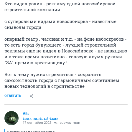
Кто видел ролик - рекламу одной новосибирской
строительной компании
с суперовыми видами новосибисрка - известные
символы города
оперный театр , часовня и т.д. - на фоне небоскребов -
то есть город будующего - лучшей строительной
рекламы еще не видел в Новосибирске - не навящиво
и в тоже время позитивно - голосую двумя руками
"ЗА" премию креативщику !
Вот к чему нужно стремиться - сохранить
самобытность города с гармоничным сочетанием
новых технологий в строительстве
ОТВЕТИТЬ
Vitt
ёжик. зилёный ёжик
17 сентября 2002
subway_man
а файлик то не открывается.