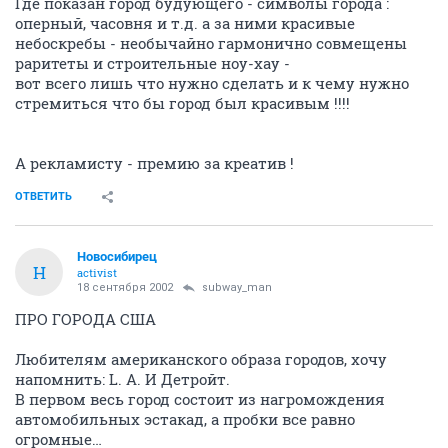
Где показан город будующего - символы города :
оперный, часовня и т.д. а за ними красивые
небоскребы - необычайно гармонично совмещены
раритеты и строительные ноу-хау -
вот всего лишь что нужно сделать и к чему нужно
стремиться что бы город был красивым !!!!
А рекламисту - премию за креатив !
ОТВЕТИТЬ
Новосибирец
Н
activist
18 сентября 2002
subway_man
ПРО ГОРОДА США
Любителям американского образа городов, хочу
напомнить: L. A. И Детройт.
В первом весь город состоит из нагромождения
автомобильных эстакад, а пробки все равно
огромные…