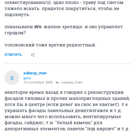
секвестированного). одно плохо - траву под снегом
тяжело искать. придется покрутиться, чтобы не
подохнуть.
показывали
это
. жалкое зрелище. и оно управляет
городом?
толоконский тоже кретин редкостный.
ОТВЕТИТЬ
subway_man
S
guru
15 сентября 2002
subway_man
некоторое время назад я говорил о реконструкции
фасадов типовых и прочих малоприглядных зданий,
хотя бы в центре (если денег на снос не хватает). т.е.
украшать фасады панельных девятиэтажек и т.д.
можно много чего использовать, вентилируемые
фасады, сайдинг, т.н. "белый камень" для
декоративных элементов, панели "под кирпич" и т.д.