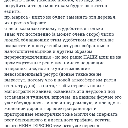
вырубить и тогда машинкам будет вольготно
ездить.
пр. маркса - никто не будет заменять эти деревья,
их просто убирают.
я не отказываю никому в удобстве, я только
знаю что постепенно (а может очень скоро) число
людей, обладающих этим удобством еще больше
возрастет, и я хочу чтобы ресурсы собранные с
налогоплательщиков и другим образом
перераспределенные - но все равно НАШИ шли не на
промежуточные решения, ничего не дающие
в перспективе, но зато уничтожающие
невозобновимый ресурс (новые такие же не
вырастут, потому что в новой атмосфере им расти
очень трудно) - а на то, чтобы строить новые
магистрали и хайвэи, осваивать эти неудобья под
эстакады и туннели. впрочем, на данном форуме это
уже обсуждалось - и про ипподромскую, и про вдоль
железной дороги. гор.электротранспорт и
пригородные электрички тоже могли бы сдержать
рост бензинового и дизельного трафика, кстати.
но это НЕИНТЕРЕСНО тем, кто уже пересел