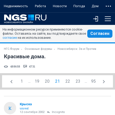
Недвижимость
Работа
Новости
Погода
Дом
На информационном ресурсе применяются cookie-
Согласен
файлы. Оставаясь на сайте, вы подтверждаете свое
согласие
на их использование.
НГС.Форум
Основные форумы
Новосибирск: За и Против
Красивые дома.
488658
4731
1
...
19
20
21
22
23
...
95
Крыска
К
unreal
12 сентября 2002
Incognito