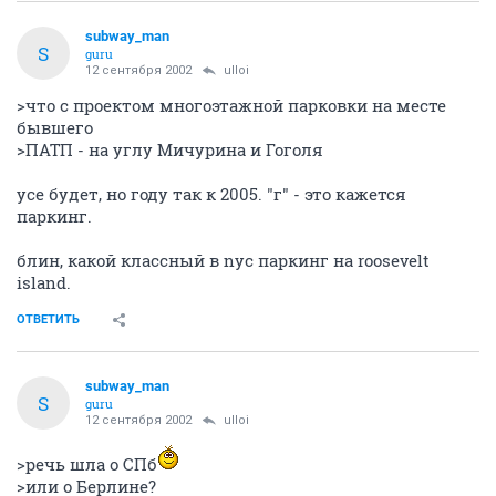
subway_man
S
guru
12 сентября 2002
ulloi
>что с проектом многоэтажной парковки на месте
бывшего
>ПАТП - на углу Мичурина и Гоголя
усе будет, но году так к 2005. "г" - это кажется
паркинг.
блин, какой классный в nyc паркинг на roosevelt
island.
ОТВЕТИТЬ
subway_man
S
guru
12 сентября 2002
ulloi
>речь шла о СПб
>или о Берлине?