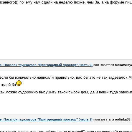
санного))) почему нам сдали на неделю позже, чем 3а, а на форуме пи
e: Поселок таунхаусов "Пригородный простор" (часть 9)
пользователя
Makarskay
если бы изначально написали правильно, вас бы это не так задевало? М
ителей 3а
как можно судорожно высушить такой сырой дом, да и вещи туда завози
e: Поселок таунхаусов "Пригородный простор" (часть 9)
пользователя
rodinka85
жить негде, вариантов нет. обида не на жителей)) рады за соседей) вмест