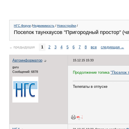
НГС.Форум
/
Недвижимость
/
Новостройки
/
Поселок таунхаусов "Пригородный простор" (ча
1
2
3
4
5
6
7
8
все
←
предыдущая
следующая
→
Автоинформатор
15.12.15 15:33
guru
Сообщений: 6878
Продолжение топика
"Поселок 
Телепаты в отпуске