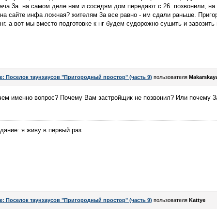
дача 3а. на самом деле нам и соседям дом передают с 26. позвонили, на
 на сайте инфа ложная? жителям 3а все равно - им сдали раньше. Приго
 нг. а вот мы вместо подготовке к нг будем судорожно сушить и завозить
e: Поселок таунхаусов "Пригородный простор" (часть 9)
пользователя
Makarskay
 чем именно вопрос? Почему Вам застройщик не позвонил? Или почему 3
ание: я живу в первый раз.
e: Поселок таунхаусов "Пригородный простор" (часть 9)
пользователя
Kattye