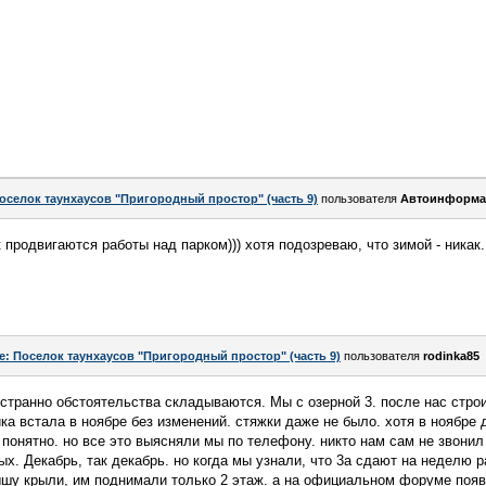
оселок таунхаусов "Пригородный простор" (часть 9)
пользователя
Автоинформа
продвигаются работы над парком))) хотя подозреваю, что зимой - никак.
e: Поселок таунхаусов "Пригородный простор" (часть 9)
пользователя
rodinka85
о странно обстоятельства складываются. Мы с озерной 3. после нас стро
йка встала в ноябре без изменений. стяжки даже не было. хотя в ноябре
онятно. но все это выясняли мы по телефону. никто нам сам не звонил 
х. Декабрь, так декабрь. но когда мы узнали, что 3а сдают на неделю р
рышу крыли, им поднимали только 2 этаж. а на официальном форуме поя