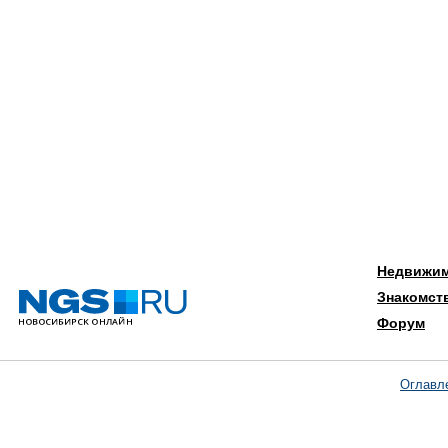
Недвижи
Знакомст
Форум
Оглавл