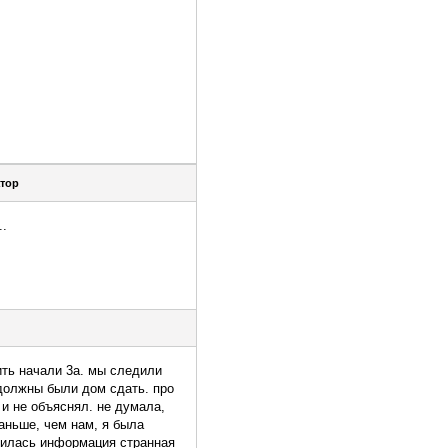
тор
..
ить начали 3а. мы следили
 должны были дом сдать. про
и не объяснял. не думала,
аньше, чем нам, я была
вилась информация странная