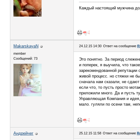
Каждый настоящий мужчина долж
MakarskayaN
24.12.15 14:30
Ответ на сообщение
R
member
Сообщений: 73
Это понятно. За период слежен
и поперек, я выучила, что такое
зарекомендованной репутации с
живой процесс. но стяжки не бы
сначала нам сказали, не сдают
если что, то пусть просто мота
приложили много. Да и пусть ту
Управляющая Компания и идея, 
мало. гуляли по осени там, неп
Андрейчег
25.12.15 11:58
Ответ на сообщение
R