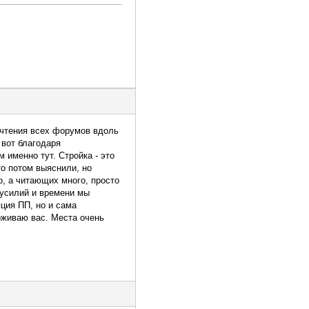
рочтения всех форумов вдоль
и вот благодаря
 именно тут. Стройка - это
то потом выяснили, но
о, а читающих много, просто
а усилий и времени мы
пция ПП, но и сама
рживаю вас. Места очень