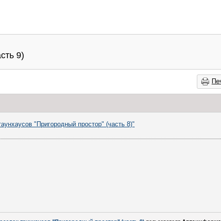
сть 9)
Пе
таунхаусов "Пригородный простор" (часть 8)"