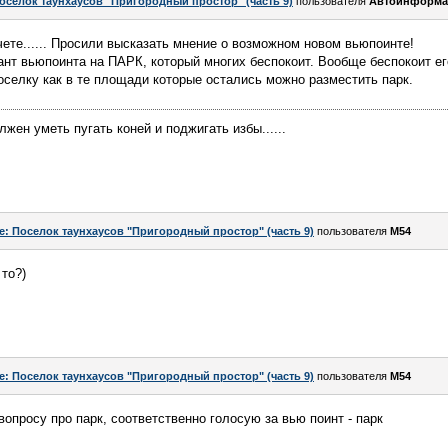
оселок таунхаусов "Пригородный простор" (часть 9)
пользователя
Автоинформа
ете...... Просили высказать мнение о возможном новом вьюпоинте!
ант вьюпоинта на ПАРК, который многих беспокоит. Вообще беспокоит ег
оселку как в те площади которые остались можно разместить парк.
ен уметь пугать коней и поджигать избы......
e: Поселок таунхаусов "Пригородный простор" (часть 9)
пользователя
M54
 то?)
e: Поселок таунхаусов "Пригородный простор" (часть 9)
пользователя
M54
вопросу про парк, соответственно голосую за вью поинт - парк