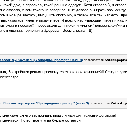
 какой дом, я спросила, какой раньше сдадут - Катя сказала 3, я сказала
не сказала, я вам такого не говорила. я не давала выбирать вам между 
ось в ноябре заехать, высушить спокойно, а теперь все так, как есть. пр
 высказалась, имейте ввиду и все. И всех с наступающим! первый наш н
ителей в поселке))) переезжали для тихой и мирной "деревенской"жизни
 отношений, терпения и Здоровья! Всем счастья!!)))
оселок таунхаусов "Пригородный простор" (часть 9)
пользователя
Автоинформа
тью, Застройщик решил проблему со страховой компанией!! Сегодня уже
росреестре!
e: Поселок таунхаусов "Пригородный простор" (часть 9)
пользователя
Makarskay
о мне кажется что застройщик вряд ли нарушил условия договора!
 меняться. Но вот все что на бумаге остается