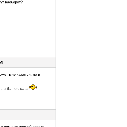
шут наоборот?
aN
ожет мне кажется, но в
ть я бы не стала
е с нами же ждали) просто,