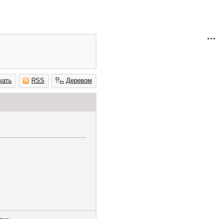
чать
RSS
Деревом