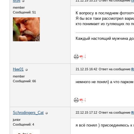
M54
21.12.15 10:23
Ответ на сообщение
П
member
Сообщений: 51
К вопросу в последнем фотоотч
Я бы все таки рассмотрел вари
кто понимает из гуляющих по п
Каждый настоящий мужчина долж
Ник01
21.12.15 16:42
Ответ на сообщение
R
member
Сообщений: 66
немного не понял) а что парком
Schrodingers_Cat
22.12.15 17:12
Ответ на сообщение
R
junior
Сообщений: 4
я всё понял ) присоединяюсь к 