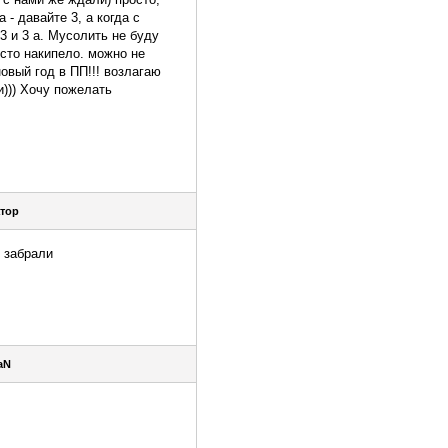
 - давайте 3, а когда с
3 и 3 а. Мусолить не буду
осто накипело. можно не
овый год в ПП!!! возлагаю
))) Хочу пожелать
тор
 забрали
aN