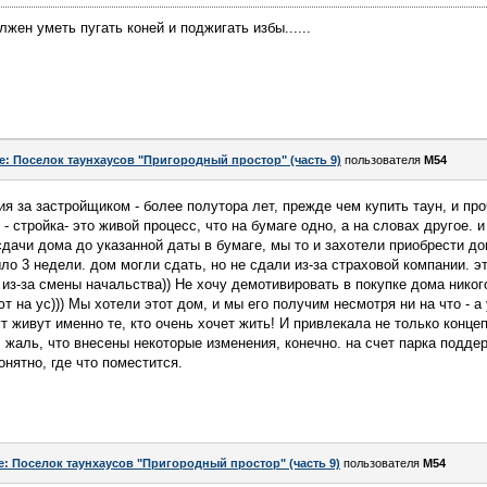
ен уметь пугать коней и поджигать избы......
e: Поселок таунхаусов "Пригородный простор" (часть 9)
пользователя
M54
ия за застройщиком - более полутора лет, прежде чем купить таун, и п
 - стройка- это живой процесс, что на бумаге одно, а на словах другое. 
дачи дома до указанной даты в бумаге, мы то и захотели приобрести дом
ло 3 недели. дом могли сдать, но не сдали из-за страховой компании. э
 из-за смены начальства)) Не хочу демотивировать в покупке дома никог
ют на ус))) Мы хотели этот дом, и мы его получим несмотря ни на что - 
т живут именно те, кто очень хочет жить! И привлекала не только конце
жаль, что внесены некоторые изменения, конечно. на счет парка подде
онятно, где что поместится.
e: Поселок таунхаусов "Пригородный простор" (часть 9)
пользователя
M54