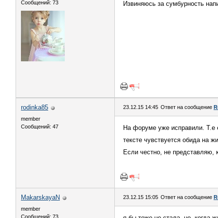
Сообщений: 73
Извиняюсь за сумбурность напи
rodinka85
23.12.15 14:45
Ответ на сообщение
R
member
Сообщений: 47
На форуме уже исправили. Т.е 
тексте чувствуется обида на ж
Если честно, не представляю, 
MakarskayaN
23.12.15 15:05
Ответ на сообщение
R
member
Сообщений: 73
я бы тоже не стала. но, когда 