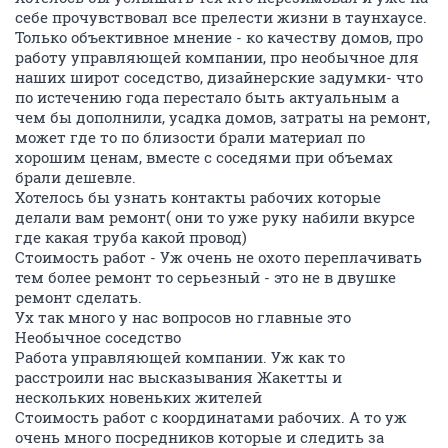
себе прочувствовал все прелести жизни в таунхаусе.
Только объективное мнение - ко качеству домов, про
работу управляющей компании, про необычное для
наших широт соседство, дизайнерские задумки- что
по истечению года перестало быть актуальным а
чем бы дополнили, усадка домов, затраты на ремонт,
может где то по близости брали материал по
хорошим ценам, вместе с соседями при объемах
брали дешевле.
Хотелось бы узнать контакты рабочих которые
делали вам ремонт( они то уже руку набили вкурсе
где какая труба какой провод)
Стоимость работ - Уж очень не охото переплачивать
тем более ремонт то серьезный - это не в двушке
ремонт сделать.
Ух так много у нас вопросов но главные это
Необычное соседство
Работа управляющей компании. Уж как то
расстроили нас высказывания Жакетты и
нескольких новеньких жителей
Стоимость работ с координатами рабочих. А то уж
очень много посредников которые и следить за