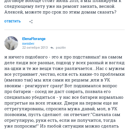
договоре вообще стоит июнь 2015, а мы планируем к
следующему лету уже на ремонт заехать, весной.
Алексей, можете про срок по этим домам сказать?
ОТВЕТИТЬ
ElenaFlorange
member
22 октября 2013
pazitiv
и ничего подобного - это я про подставных! на самом
деле люди все разные, подход у всех разный и взгляд
на одни и те же вещи тоже различается...Нас с мужем
все устраивает ,честно, если есть какие-то проблемки
(именно так) мы или сами их решаем ,или в УК
звоним - реагируют сразу! Вот поднимался вопрос
про батареи - сосед не даст соврать, позвала его
специально убедиться - у нас все батареи нормально
прогретые на всех этажах. Двери на первом еще не
оттрегулированы, спросила мужа ,давай, мол, в УК
позвоним, пусть сделают. он отвечает:"Сначала сам
отрегулирую, руки есть, если не получится, тогда
уже попросим!" Из любой ситуации можно сделать