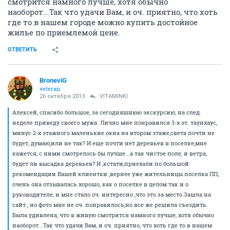
смотрится намного лучше, хотя обычно
наоборот...Так что удачи Вам, и оч. приятно, что хоть
где то в нашем городе можно купить достойное
жилье по приемлемой цене.
ОТВЕТИТЬ
BroneviG
veteran
26 октября 2013
VITAMINKI
Алексей, спасибо большое, за сегодняшнюю экскурсию, на след.
неделе приведу своего мужа. Лично мне понравился 3-х эт. таунхаус,
минус 2-х этажного маленькие окна на втором этаже,света почти не
будет, думаю,или не так? И еще почти нет деревьев в поселке,мне
кажется, с ними смотрелось бы лучше...а так чистое поле, и ветра,
будет ли высадка деревьев? И ,кстати,приехали по большой
рекомендации Вашей клиентки ,вернее уже жительницы поселка ПП,
очень она отзывалась хорошо, как о поселке в целом так и о
руководителе, и мне стало оч. интересно ,что это за место.Зашла на
сайт , но фото мне не оч. понравилось,но все же решила съездить.
Была удивлена, что в живую смотрится намного лучше, хотя обычно
наоборот...Так что удачи Вам, и оч. приятно, что хоть где то в нашем