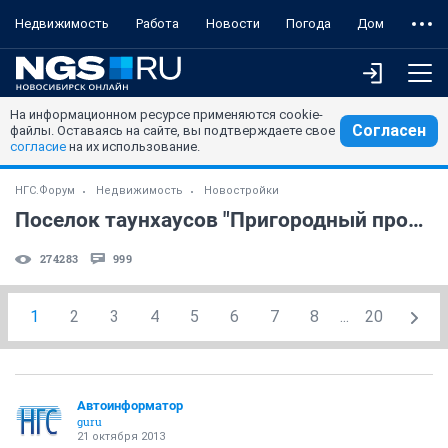
Недвижимость
Работа
Новости
Погода
Дом
На информационном ресурсе применяются cookie-
Согласен
файлы. Оставаясь на сайте, вы подтверждаете свое
согласие
на их использование.
НГС.Форум
Недвижимость
Новостройки
Поселок таунхаусов "Пригородный простор" (часть 4)
274283
999
1
2
3
4
5
6
7
8
...
20
Автоинформатор
guru
21 октября 2013