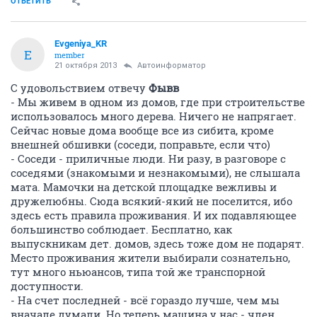
ОТВЕТИТЬ
Evgeniya_KR
E
member
21 октября 2013
Автоинформатор
С удовольствием отвечу
Фывв
- Мы живем в одном из домов, где при строительстве
использовалось много дерева. Ничего не напрягает.
Сейчас новые дома вообще все из сибита, кроме
внешней обшивки (соседи, поправьте, если что)
- Соседи - приличные люди. Ни разу, в разговоре с
соседями (знакомыми и незнакомыми), не слышала
мата. Мамочки на детской площадке вежливы и
дружелюбны. Сюда всякий-який не поселится, ибо
здесь есть правила проживания. И их подавляющее
большинство соблюдает. Бесплатно, как
выпускникам дет. домов, здесь тоже дом не подарят.
Место проживания жители выбирали сознательно,
тут много ньюансов, типа той же транспорной
доступности.
- На счет последней - всё гораздо лучше, чем мы
вначале думали. Но теперь машина у нас - член