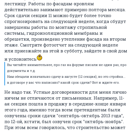
лестницу. Работы по фасадам-кровлям
действительно занимают примерно полтора месяца.
Срок сдачи секции 11 можно будет более точно
спрогнозировать на следующей неделе, когда сбудут
завершены работы по монтажу стропильной
системы, гидроизоляционной мембраны и
обрешетки, произведено утепление фасада на втором
этаже. Смотрите фотоотчет на следующей неделе
или приезжайте на этой в субботу, зайдете в свой дом
и успокоитесь
Вы читайте внимательнее, про газ на форуме писали не один раз, про
документы и т.д.
Нам обещали изначально сдачу в августе (12 секция), но это стройка...
в договоре у вас что написано? какой срок сдачи? Вот и ждите его.
Не надо так. Устные договоренности для меня лично
ничем не отличаются от письменных. Например, 11-
ая секция пошла в продажу в середине-конце января
этого года, именно тогда всем претендентам были
озвучены сроки сдачи "сентябрь-октябрь 2013 года",
по 12-ой, кстати, был озвучен срок "октябрь-ноябрь".
При этом всем говорилось, что строительство может