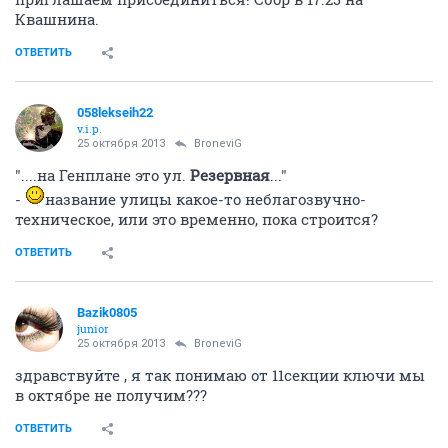
Квашнина.
ОТВЕТИТЬ
058lekseih22
v.i.p.
25 октября 2013
BroneviG
"....на Генплане это ул.
Резервная
..."
-
название улицы какое-то неблагозвучно-
техническое, или это временно, пока строится?
ОТВЕТИТЬ
Bazik0805
junior
25 октября 2013
BroneviG
здравствуйте , я так понимаю от 11секции ключи мы
в октябре не получим???
ОТВЕТИТЬ