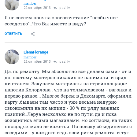
member
22 октября 2013
pazitiv
Я не совсем поняла словосочетание "необычное
соседство"..Что Вы имеете в виду?
ОТВЕТИТЬ
ElenaFlorange
member
22 октября 2013
pazitiv
Да, по ремонту. Мы абсолютно все делаем сами - от и
до..поэтому мастеров никаких не нанимали..и вряд
ли станем. Закупаем материалы на стройплощадке
напотив Колорлона , что на толмачевском - вагонка и
дерево разное... Многое берем в Декомарте, оформили
карту ,бываем там часто и уже весьма недурно
сэкономили на их акциях - 30 % по ряду важных
позиций..Леруа несколько не по пути, да и пока
обходились этими магазинами. Но согласна, на таких
площадях мало не кажется. По поводу объединения с
соседями - у каждого ведь свой ритм ремонта..и тут