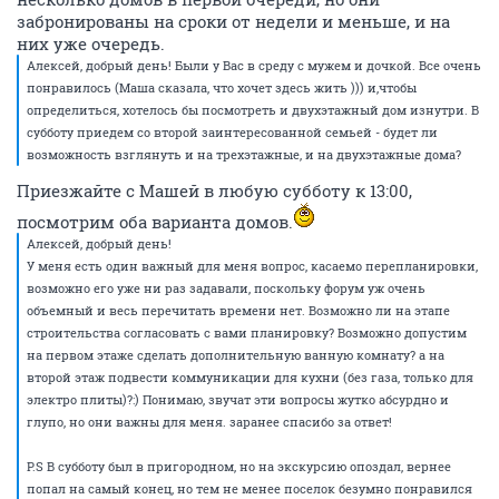
забронированы на сроки от недели и меньше, и на
них уже очередь.
Алексей, добрый день! Были у Вас в среду с мужем и дочкой. Все очень
понравилось (Маша сказала, что хочет здесь жить ))) и,чтобы
определиться, хотелось бы посмотреть и двухэтажный дом изнутри. В
субботу приедем со второй заинтересованной семьей - будет ли
возможность взглянуть и на трехэтажные, и на двухэтажные дома?
Приезжайте с Машей в любую субботу к 13:00,
посмотрим оба варианта домов.
Алексей, добрый день!
У меня есть один важный для меня вопрос, касаемо перепланировки,
возможно его уже ни раз задавали, поскольку форум уж очень
объемный и весь перечитать времени нет. Возможно ли на этапе
строительства согласовать с вами планировку? Возможно допустим
на первом этаже сделать дополнительную ванную комнату? а на
второй этаж подвести коммуникации для кухни (без газа, только для
электро плиты)?:) Понимаю, звучат эти вопросы жутко абсурдно и
глупо, но они важны для меня. заранее спасибо за ответ!
P.S В субботу был в пригородном, но на экскурсию опоздал, вернее
попал на самый конец, но тем не менее поселок безумно понравился