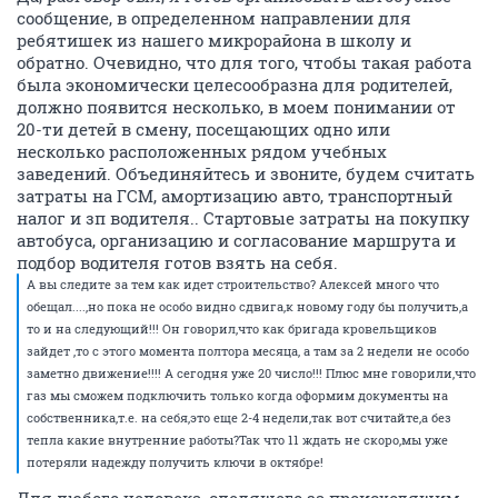
сообщение, в определенном направлении для
ребятишек из нашего микрорайона в школу и
обратно. Очевидно, что для того, чтобы такая работа
была экономически целесообразна для родителей,
должно появится несколько, в моем понимании от
20-ти детей в смену, посещающих одно или
несколько расположенных рядом учебных
заведений. Объединяйтесь и звоните, будем считать
затраты на ГСМ, амортизацию авто, транспортный
налог и зп водителя.. Стартовые затраты на покупку
автобуса, организацию и согласование маршрута и
подбор водителя готов взять на себя.
А вы следите за тем как идет строительство? Алексей много что
обещал....,но пока не особо видно сдвига,к новому году бы получить,а
то и на следующий!!! Он говорил,что как бригада кровельщиков
зайдет ,то с этого момента полтора месяца, а там за 2 недели не особо
заметно движение!!!! А сегодня уже 20 число!!! Плюс мне говорили,что
газ мы сможем подключить только когда оформим документы на
собственника,т.е. на себя,это еще 2-4 недели,так вот считайте,а без
тепла какие внутренние работы?Так что 11 ждать не скоро,мы уже
потеряли надежду получить ключи в октябре!