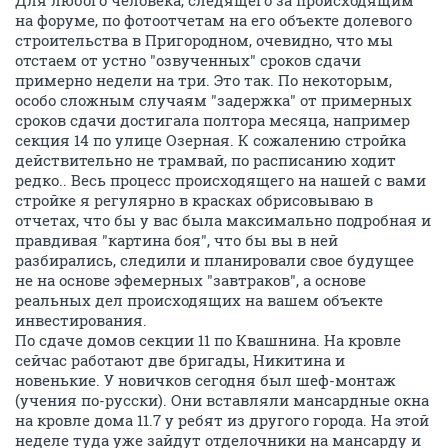
Для любого человека, следящего за происходящим
на форуме, по фотоотчетам на его объекте долевого
строительства в Пригородном, очевидно, что мы
отстаем от устно "озвученных" сроков сдачи
примерно недели на три. Это так. По некоторым,
особо сложным случаям "задержка" от примерных
сроков сдачи достигала полтора месяца, например
секция 14 по улице Озерная. К сожалению стройка
действительно не трамвай, по расписанию ходит
редко.. Весь процесс происходящего на нашей с вами
стройке я регулярно в красках обрисовываю в
отчетах, что бы у вас была максимально подробная и
правдивая "картина боя", что бы вы в ней
разбирались, следили и планировали свое будущее
не на основе эфемерных "завтраков", а основе
реальных дел происходящих на вашем объекте
инвестирования.
По сдаче домов секции 11 по Квашнина. На кровле
сейчас работают две бригады, Никитина и
новенькие. У новичков сегодня был шеф-монтаж
(учения по-русски). Они вставляли мансардные окна
на кровле дома 11.7 у ребят из другого города. На этой
неделе туда уже зайдут отделочники на мансарду и