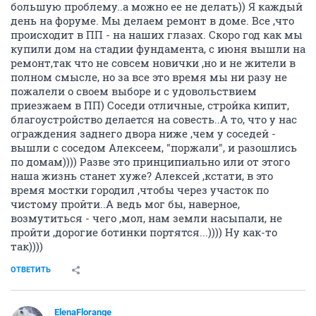
большую проблему..а можно ее не делать)) Я каждый
день на форуме. Мы делаем ремонт в доме. Все ,что
происходит в ПП - на наших глазах. Скоро год как мы
купили дом на стадии фундамента, с июня вышли на
ремонт,так что не совсем новички ,но и не жители в
полном смысле, но за все это время мы ни разу не
пожалели о своем выборе и с удовольствием
приезжаем в ПП) Соседи отличные, стройка кипит,
благоустройство делается на совесть..А то, что у нас
ограждения заднего двора ниже ,чем у соседей -
вышли с соседом Алексеем, "поржали", и разошлись
по домам)))) Разве это принципиально или от этого
наша жизнь станет хуже? Алексей ,кстати, в это
время мостки городил ,чтобы через участок по
чистому пройти..А ведь мог бы, наверное,
возмутиться - чего ,мол, нам земли насыпали, не
пройти ,дорогие ботинки портятся...)))) Ну как-то
так))))
ОТВЕТИТЬ
ElenaFlorange