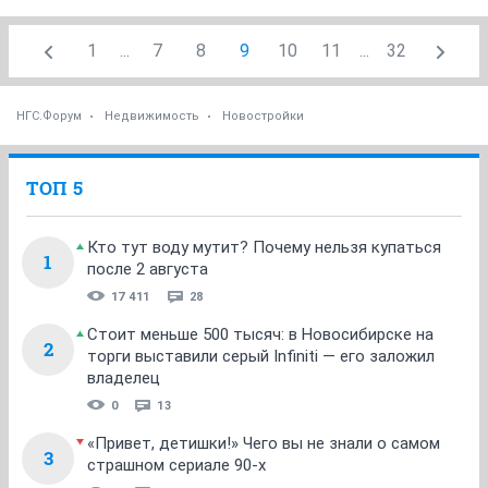
1
...
7
8
9
10
11
...
32
НГС.Форум
Недвижимость
Новостройки
ТОП 5
Кто тут воду мутит? Почему нельзя купаться
1
после 2 августа
17 411
28
Стоит меньше 500 тысяч: в Новосибирске на
2
торги выставили серый Infiniti — его заложил
владелец
0
13
«Привет, детишки!» Чего вы не знали о самом
3
страшном сериале 90-х