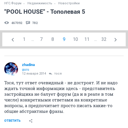
НГС.Форум
Недвижимость
Новостройки
"POOL HOUSE" - Тополевая 5
467092
782
1
...
7
8
9
10
11
...
32
zhadina
guru
12 января 2014
тося
Тося, тут ответ очевидный - не достроят. И не надо
ждать точной информации здесь - представитель
застройщика не балует форум (да и в реале в том
числе) конкретными ответами на конкретные
вопросы, а предпочитает просто писать какие-то
общие абстрактные фразы.
ОТВЕТИТЬ