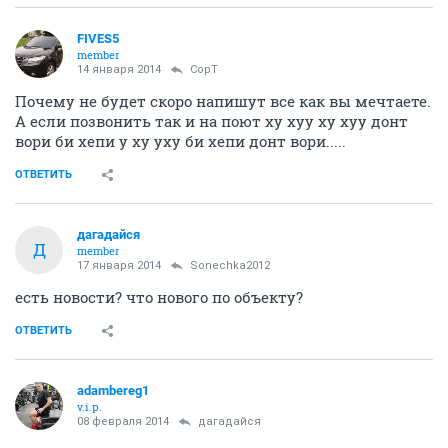
FIVES5
member
14 января 2014
CopT
Почему не будет скоро напишут все как вы мечтаете.
А если позвонить так и на поют ху хуу ху хуу донт
вори би хепи у ху уху би хепи донт вори.....
ОТВЕТИТЬ
дагадайся
Д
member
17 января 2014
Sonechka2012
есть новости? что нового по объекту?
ОТВЕТИТЬ
adambereg1
v.i.p.
08 февраля 2014
дагадайся