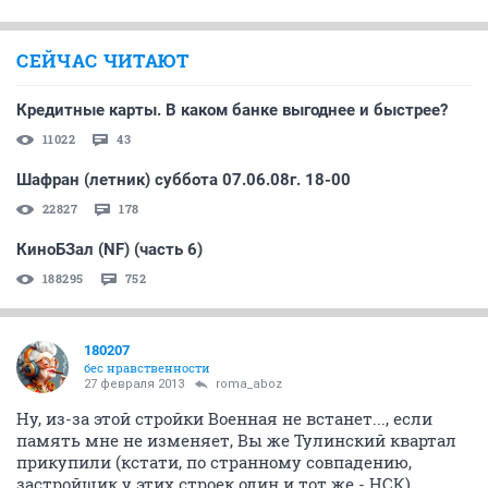
СЕЙЧАС ЧИТАЮТ
Кредитные карты. В каком банке выгоднее и быстрее?
11022
43
Шафран (летник) суббота 07.06.08г. 18-00
22827
178
КиноБЗал (NF) (часть 6)
188295
752
180207
бес нравственности
27 февраля 2013
roma_aboz
Ну, из-за этой стройки Военная не встанет..., если
память мне не изменяет, Вы же Тулинский квартал
прикупили (кстати, по странному совпадению,
застройщик у этих строек один и тот же - НСК)