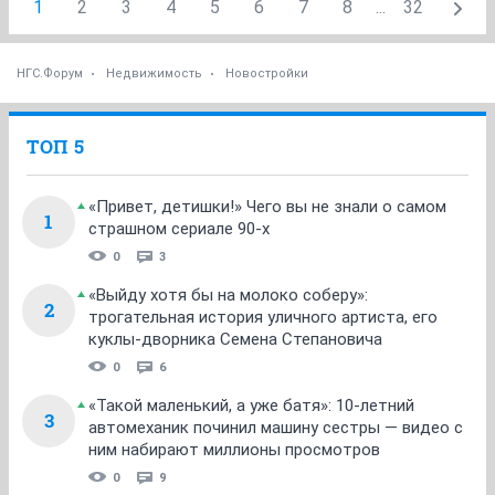
1
2
3
4
5
6
7
8
...
32
НГС.Форум
Недвижимость
Новостройки
ТОП 5
«Привет, детишки!» Чего вы не знали о самом
1
страшном сериале 90-х
0
3
«Выйду хотя бы на молоко соберу»:
2
трогательная история уличного артиста, его
куклы-дворника Семена Степановича
0
6
«Такой маленький, а уже батя»: 10-летний
3
автомеханик починил машину сестры — видео с
ним набирают миллионы просмотров
0
9