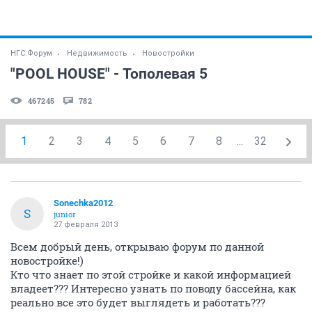
НГС.Форум
Недвижимость
Новостройки
"POOL HOUSE" - Тополевая 5
467245
782
1
2
3
4
5
6
7
8
...
32
Sonechka2012
S
junior
27 февраля 2013
Всем добрый день, открываю форум по данной
новостройке!)
Кто что знает по этой стройке и какой информацией
владеет??? Интересно узнать по поводу бассейна, как
реально все это будет выглядеть и работать???