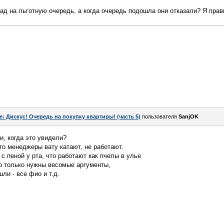
зад на льготную очередь, а когда очередь подошла они отказали? Я пра
e: Дискус! Очередь на покупку квартиры! (часть 5)
пользователя
SanjOK
и, когда это увидели?
то менеджеры вату катают, не работают.
с пеной у рта, что работают как пчелы в улье
но только нужны весомые аргументы,
ли - все фио и т.д.