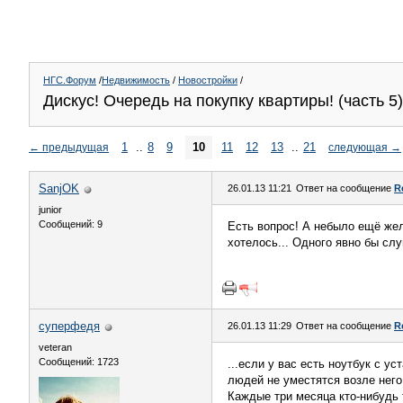
НГС.Форум
/
Недвижимость
/
Новостройки
/
Дискус! Очередь на покупку квартиры! (часть 5)
1
..
8
9
10
11
12
13
..
21
←
предыдущая
следующая
→
SanjOK
26.01.13 11:21
Ответ на сообщение
R
junior
Сообщений: 9
Есть вопрос! А небыло ещё же
хотелось... Одного явно бы слу
суперфедя
26.01.13 11:29
Ответ на сообщение
R
veteran
Сообщений: 1723
...если у вас есть ноутбук с у
людей не уместятся возле него.
Каждые три месяца кто-нибудь 