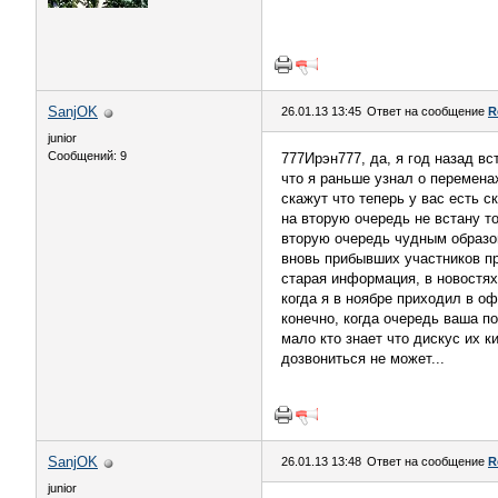
SanjOK
26.01.13 13:45
Ответ на сообщение
R
junior
Сообщений: 9
777Ирэн777, да, я год назад в
что я раньше узнал о переменах
скажут что теперь у вас есть с
на вторую очередь не встану то
вторую очередь чудным образом
вновь прибывших участников про
старая информация, в новостях 
когда я в ноябре приходил в оф
конечно, когда очередь ваша п
мало кто знает что дискус их к
дозвониться не может...
SanjOK
26.01.13 13:48
Ответ на сообщение
R
junior