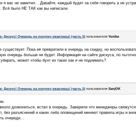
е я вас не заметил... Давайте, каждый будет за себя говорить а не устр
.. Всё было НЕ ТАК как вы написали.
e: Дискус! Очередь на покупку квартиры! (часть 5)
пользователя
Yunika
е существует. Пока её превратили в очередь на скидку, но воспользоват
тную очередь больше не будет. Информация на сайте дискуса, по льготно
 убирать, может чтобы бунт из таких как я не поднимать?
e: Дискус! Очередь на покупку квартиры! (часть 5)
пользователя
SanjOK
ии.
овезло дозвониться, встал в очередь. Заверили что менеджеры свяжут
п, без разъяснений и каких либо оповещений меняют правила игры и вно
ть очереди...