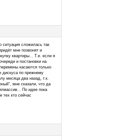
Но ситуация сложилась так
 придёт мне позвонят и
упку квартиры... Т.е. если я
очереди и постановки на
 перемены касаются только
те дискуса по прежнему
лу месяца два назад, т.к.
ный", мне сказали, что да
илмассив... По идее пока
е тех кто сейчас