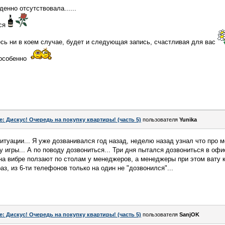
денно отсутствовала......
хся
есь ни в коем случае, будет и следующая запись, счастливая для вас
особенно
e: Дискус! Очередь на покупку квартиры! (часть 5)
пользователя
Yunika
итуации... Я уже дозванивался год назад, неделю назад узнал что про 
у игры... А по поводу дозвониться... Три дня пытался дозвониться в офи
а вибре ползают по столам у менеджеров, а менеджеры при этом вату 
аз, из 6-ти телефонов только на один не "дозвонился"...
e: Дискус! Очередь на покупку квартиры! (часть 5)
пользователя
SanjOK