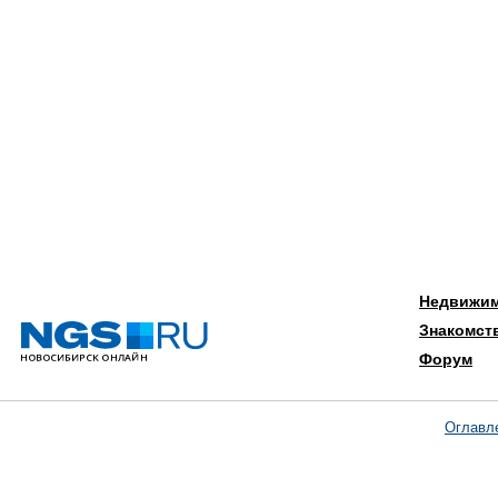
Недвижи
Знакомст
Форум
Оглавл