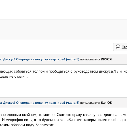
Пе
e: Дискус! Очередь на покупку квартиры! (часть 5)
пользователя
ИРУСЯ
лающих собраться толпой и пообщаться с руководством дискуса?! Лично
шать не стали...
e: Дискус! Очередь на покупку квартиры! (часть 5)
пользователя
SanjOK
становленным скайпом, то можно. Скажите сразу какая у вас диагональ мо
 И микрофон есть, а то будем как челябинские хакеры прямо в usb-порт
таким образом воду баламутит...