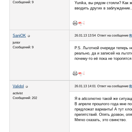
Сообщений: 9
Yunika, вы рядом стояли? Как ж
вводить других в заблуждение.
SanjOK
26.01.13 13:54
Ответ на сообщение
R
junior
Сообщений: 9
P.S. Льготной очереди теперь н
реально, да и записей на льго
почему-то её пока не торопятся
Validol
26.01.13 14:01
Ответ на сообщение
R
activist
Сообщений: 202
Я в абсолютно такой же ситуац
В апреле прошлого года мне п
предложат варианты! А тут хло
препятствий. Опять дозвон, опя
Мягко сказать, это свинство.