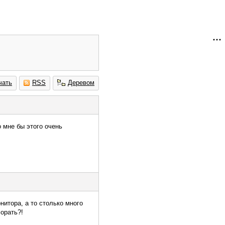
чать
RSS
Деревом
 мне бы этого очень
нитора, а то столько много
 орать?!