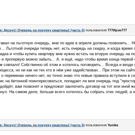
e: Дискус! Очередь на покупку квартиры! (часть 5)
пользователя
777Ирэн777
ставал на льготную очередь, мне по идее в апреле должны позвонить... 
... Льготной очереди теперь нет, есть очередь на скидку, и когда время
кидка и чтобы купить квартиру мне нужно встать на вторую очередь на пок
 и пропервую можно забыть... А, и ещё, надо чтобы время конца первой 
 совпало! Собственно об этом и хотелось поговорить... Всегда и везде
цесса, но ни как ни тех кто в нём уже задействован... При этом на сай
о переменах ничего нет, но точно знаю что новые правила вступили в си
ис на бетонной поинтересоваться, попадает ли моя очередь под "простор
одойдёт, вам позвонят и предложат заключить договор на тот или иной ж
инул. На самом деле, больше всего хотелось бы собрать этих людей, а н
e: Дискус! Очередь на покупку квартиры! (часть 5)
пользователя
Yunika