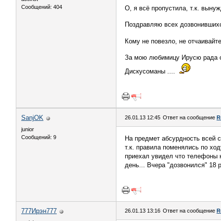
Сообщений: 404
О, я всё пропустила, т.к. вынуж
Поздравляю всех дозвонивши
Кому не повезло, не отчаивайт
За мою любимицу Ирусю рада 
Дискусоманы ....
SanjOK
26.01.13 12:45
Ответ на сообщение
R
junior
Сообщений: 9
На предмет абсурдность всей с
т.к. правила поменялись по ход
приехал увидел что телефоны н
день... Вчера "дозвонился" 18 р
777Ирэн777
26.01.13 13:16
Ответ на сообщение
R