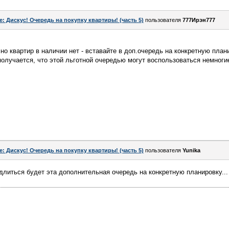
e: Дискус! Очередь на покупку квартиры! (часть 5)
пользователя
777Ирэн777
но квартир в наличии нет - вставайте в доп.очередь на конкретную план
получается, что этой льготной очередью могут воспользоваться немноги
e: Дискус! Очередь на покупку квартиры! (часть 5)
пользователя
Yunika
длиться будет эта дополнительная очередь на конкретную планировку...