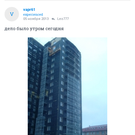
vapr61
V
experienced
05 ноября 2013
Leo777
дело было утром сегодня