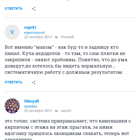
ОТВЕТИТЬ
vapr61
V
experienced
22 октября 2013
OlesyaR
Вот именно "махом" - как буд-то в задницу кто
пинал. Куча недоделок - то там, то сям плитки не
закрепили - зияют пробоины. Понятно, что до ума
доведут,но хотелось бы видеть нормальную ,
систематичную работу с должным результатом.
ОТВЕТИТЬ
OlesyaR
member
22 октября 2013
vapr61
это точно. система прихрамывает, что каменщики с
кирпичом с этажа на этаж прыгали, за ними
вдогонку пришлось оконщикам скакать, теперь вот
утеплитель...