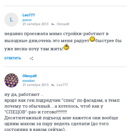
Leo777
L
junior
21 октября 2013
OlesyaR
недавно проезжала мимо стройки-работают в
выходные дни,очень это меня радует
быстрее бы
уже весна-хочу там жить!
ОТВЕТИТЬ
OlesyaR
member
21 октября 2013
Leo777
ну да, работают ..
вроде как ген.подрядчик "спец" по фасадам, а темп
почему то обычный....а хотелось, чтоб как у
"СПЕЦОВ"-раз-и готово!!!!!!!!!
Десятиэтажный подъезд мне кажется они вообще
одним махом за пару недель сделали (до того
состояния в каком сейчас)..