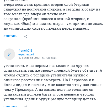
вчера весь день крепили второй слой (черный
снаружи) на восточной стороне, а сегодня к обеду на
том месте где вчера он точно был
закреплен(крайняя полоса к южной стороне, в
двушках 49кв.) мы видим дыры!!!уж причин не знаю,
но установщик снова с люльки переделывает.
ОТВЕТИТЬ
french013
F
experienced
30 октября 2013
OlesyaR
утеплитель и на первом подъезде и на других
одинаковый, так же сверху пленкой будет обтянут. А
чтобы судить о толщине утеплителя нужно с
близкого расстояния смотреть. На Некрасова я в
близи видел и поэтому мне кажется что у нас толще
чем у Премьера. А на самом деле по толщине он
одинаковый должен быть, я сомневаюсь что для
утепления здания будут разную толщину делать
ОТВЕТИТЬ