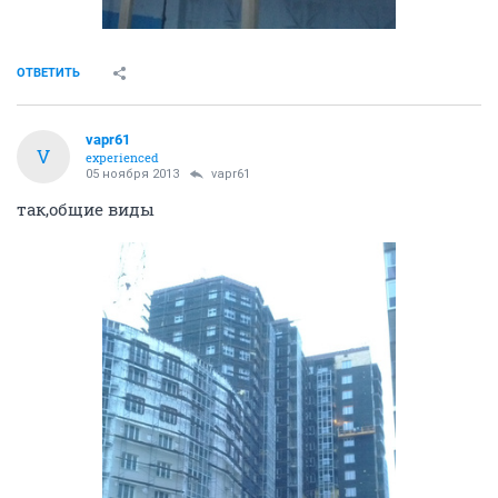
ОТВЕТИТЬ
vapr61
V
experienced
05 ноября 2013
vapr61
так,общие виды