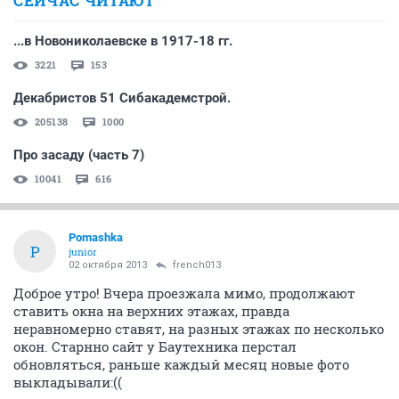
СЕЙЧАС ЧИТАЮТ
...в Новониколаевске в 1917-18 гг.
3221
153
Декабристов 51 Сибакадемстрой.
205138
1000
Про засаду (часть 7)
10041
616
Pomashka
P
junior
02 октября 2013
french013
Доброе утро! Вчера проезжала мимо, продолжают
ставить окна на верхних этажах, правда
неравномерно ставят, на разных этажах по несколько
окон. Старнно сайт у Баутехника перстал
обновляться, раньше каждый месяц новые фото
выкладывали:((