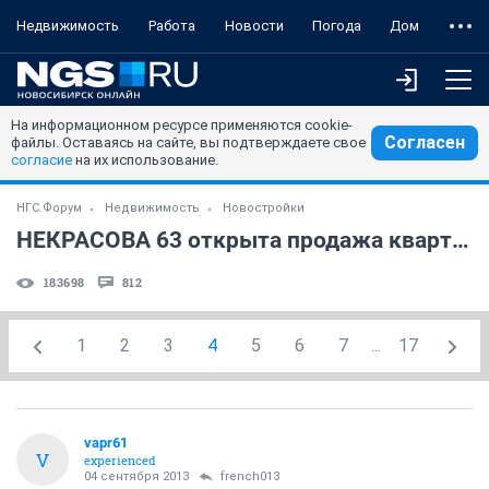
Недвижимость
Работа
Новости
Погода
Дом
На информационном ресурсе применяются cookie-
Согласен
файлы. Оставаясь на сайте, вы подтверждаете свое
согласие
на их использование.
НГС.Форум
Недвижимость
Новостройки
НЕКРАСОВА 63 открыта продажа квартир?
183698
812
1
2
3
4
5
6
7
...
17
vapr61
V
experienced
04 сентября 2013
french013