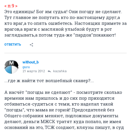
< п.9 >
Это единицы! Бог им судья! Они погоду не сделают.
Тут главное не попутать кто по-настоящему друг,а
кто враг,а то опять ошибетесь. Настоящих примете за
врагов,а враги с масляной улыбкой будут в рот
заглядывать,а потом туда-же "пардон"покакают!
ОТВЕТИТЬ
without_b
guru
21 марта 2012
kazahka
...где ж найти тот волшебный сканер?...
А насчёт "погоды не сделают" - посмотрите сколько
времени нам пришлось и до сих пор приходится
отбиваться-судиться с теми, кто наделал такой
"погоды", что мама не горюй! Председателей без
Общего собрания меняют, подложные документы
делают, деньги МЖСК тратят куда попало, не имея
оснований на это, ТСЖ создают, кляузы пишут, в суд