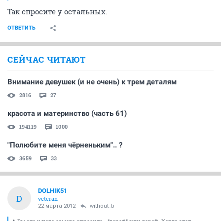
Так спросите у остальных.
ОТВЕТИТЬ
СЕЙЧАС ЧИТАЮТ
Внимание девушек (и не очень) к трем деталям
2816
27
красота и материнство (часть 61)
194119
1000
"Полюбите меня чёрненьким".. ?
3659
33
DOLHIK51
D
veteran
22 марта 2012
without_b