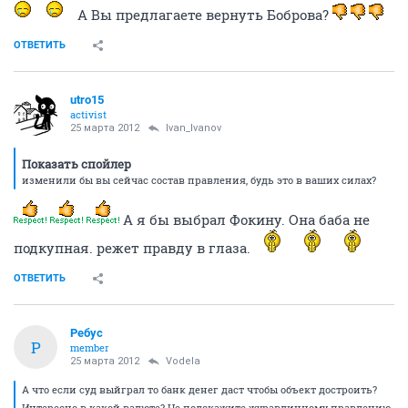
А Вы предлагаете вернуть Боброва?
ОТВЕТИТЬ
utro15
activist
25 марта 2012
Ivan_Ivanov
Показать спойлер
изменили бы вы сейчас состав правления, будь это в ваших силах?
А я бы выбрал Фокину. Она баба не
подкупная. режет правду в глаза.
ОТВЕТИТЬ
Ребус
Р
member
25 марта 2012
Vodela
А что если суд выйграл то банк денег даст чтобы объект достроить?
Интересно в какой валюте? Не подскажите журавлинному правлению