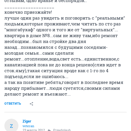
отзывам, одно вранье и беспорядок.."
___________________
конечно приезжайте!
лучше один раз увидеть и поговорить с "реальными"
людьми,которые проживают,чем читать по сто раз
"многабукаф" одного и того же от "виртуальных"...
квартира в доме №8...сам не живу там,ибо ремонт
необходим...был на стройке два дня
назад...познакомился с будущими соседями-
молодая семья...сами сделали
ремонт...отопление,вода,свет есть...единственное,с
канализацией пока не до конца решено(слив идет в
сток.яму),такая ситуация вроде как с 1-го по 4
подъезд,если не ошибаюсь...
а так на позитиве ребята,говорят в последнее время
народу прибывает...люди суетятся,своими силами
делают ремонт и въезжают...
ОТВЕТИТЬ
Ziger
Z
veteran
23 марта 2012
Pravdolyub