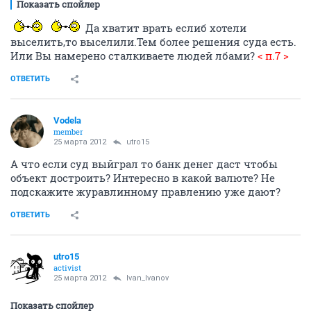
Показать спойлер
Да хватит врать еслиб хотели
выселить,то выселили.Тем более решения суда есть.
Или Вы намерено сталкиваете людей лбами?
< п.7 >
ОТВЕТИТЬ
Vodela
member
25 марта 2012
utro15
А что если суд выйграл то банк денег даст чтобы
объект достроить? Интересно в какой валюте? Не
подскажите журавлинному правлению уже дают?
ОТВЕТИТЬ
utro15
activist
25 марта 2012
Ivan_Ivanov
Показать спойлер