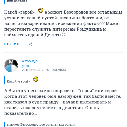
или боятся )
Какой «герой»
а может Безбородов все остальным
устали от вашей пустой писанины болтовни, от
вашего выворачивания, искажения фактов??? Может
перестанете служить интересам Рощупкина и
займетесь сдачей Дельты??
ОТВЕТИТЬ
without_b
guru
22 марта 2012
DOLHIK51
Какой «герой»
А Вы это у него самого спросите - "герой" или герой.
Когда этот человек был вам нужен, так были вместе,
как сказал в суде правду - начали высмеивать и
ставить под сомнение его действия. Очень
показательно...
а может Безбородов все остальным устали