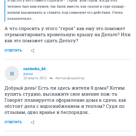
А Вы это у него самого спросите - "герой" или герой. Когда этот
человек был вам нужен, так были вместе, как сказал в суде правду -
начали высмеивать и ставить под сомнение его действия. Очень
показательно...
А что спросить у этого "героя" как ему это поможет
отремонтировать кровельную крышу на Дельте? Или
как это поможет сдать Дельту?
ОТВЕТИТЬ
nastenka_84
N
junior
22 марта 2012
Автоинформатор
Добрый день! Есть ли здесь жители 8 дома? Хотим
купить студию, выскажите свое мнение пож-та.
Говорят планируется оформление дома к сдаче, как
обстоят дела с водоснабжением и теплом? Судя по
отзывам, одно вранье и беспорядок..
ОТВЕТИТЬ