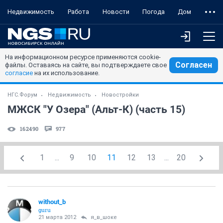
Недвижимость
Работа
Новости
Погода
Дом
На информационном ресурсе применяются cookie-
Согласен
файлы. Оставаясь на сайте, вы подтверждаете свое
согласие
на их использование.
НГС.Форум
Недвижимость
Новостройки
МЖСК "У Озера" (Альт-К) (часть 15)
162490
977
1
...
9
10
11
12
13
...
20
without_b
guru
21 марта 2012
я_в_шоке