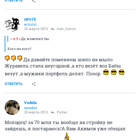
ОТВЕТИТЬ
utro15
activist
25 марта 2012
Ivan_Ivanov
< п.9 >
Да, изменил бы.
Кого на кого?
Да давайте поменяем шило на мыло.
Журавель стала неугодной ,а кто везёт воз.Бабы
везут ,а мужики портфель делят. Позор.
ОТВЕТИТЬ
Vodela
member
25 марта 2012
Ребус
Молодец! за 70 млн ты вообще на стройку не
зайдешь, я постараюсь!А Вам Акимов уже обещал