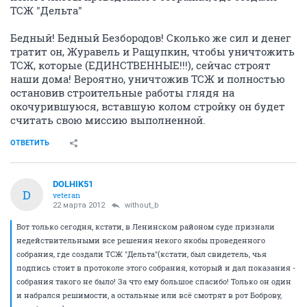
ТСЖ "Дельта"
Бедный! Бедный Безбородов! Сколько же сил и денег
тратит он, Журавель и Ращупкин, чтобы уничтожить
ТСЖ, которые (ЕДИНСТВЕННЫЕ!!!), сейчас строят
наши дома! Вероятно, уничтожив ТСЖ и полностью
остановив строительные работы глядя на
окочурившуюся, вставшую колом стройку он будет
считать свою миссию выполненной.
ОТВЕТИТЬ
DOLHIK51
D
veteran
22 марта 2012
without_b
Вот только сегодня, кстати, в Ленинском районом суде признали
недействительными все решения некого якобы проведенного
собрания, где создали ТСЖ "Дельта"(кстати, был свидетель, чья
подпись стоит в протоколе этого собрания, который и дал показания -
собрания такого не было! За что ему большое спасибо! Только он один
и набрался решимости, а остальные или всё смотрят в рот Боброву,