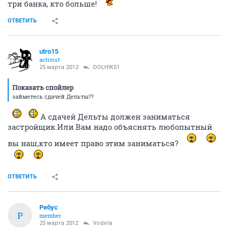
три банка, кто больше!
ОТВЕТИТЬ
utro15
activist
25 марта 2012
DOLHIK51
Показать спойлер
займетесь сдачей Дельты??
А сдачей Дельты должен заниматься
застройщик.Или Вам надо объяснять любопытный
вы наш,кто имеет право этим заниматься?
ОТВЕТИТЬ
Ребус
Р
member
25 марта 2012
Vodela