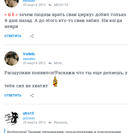
member
25 марта 2012
MECH-TA
< п.6 >
зачем людям врать сваи циркус добил только
4-дня назад. А до этого кто-то сваи забил. Ни когда
неври
ОТВЕТИТЬ
Vodela
member
25 марта 2012
Mole_
Расщупкин появился!Раскажи что ты еще делаешь, у
тебя сил не хватит
ОТВЕТИТЬ
utro15
activist
25 марта 2012
Иришка_
Безбородов! Твоими обещаниями, разьяснениями и пояснениями