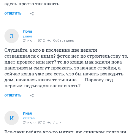
здесь просто так какать...
ОТВЕТИТЬ
Лоли
Л
junior
24 июня 2012
Собеседник
Слушайте, а кто в последние две недели
созванивался с ними? фоток нет по строительству то,
идет процесс или нет? то до конца мая ждали пока
панеливозы смогут проехать, то начало стройки, а
сейчас когда уже все есть, что бы начать возводить
дом, началась какая то тишина ......Паркову под
первым подъездом залили хоть?
ОТВЕТИТЬ
Иная
И
veteran
24 июня 2012
Лоли
Все-таки ребята что-то мутят, уж слишком долго ни