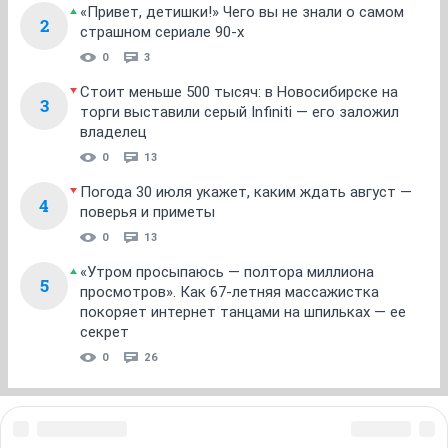
«Привет, детишки!» Чего вы не знали о самом
2
страшном сериале 90-х
0
3
Стоит меньше 500 тысяч: в Новосибирске на
3
торги выставили серый Infiniti — его заложил
владелец
0
13
Погода 30 июля укажет, каким ждать август —
4
поверья и приметы
0
13
«Утром просыпаюсь — полтора миллиона
5
просмотров». Как 67-летняя массажистка
покоряет интернет танцами на шпильках — ее
секрет
0
26