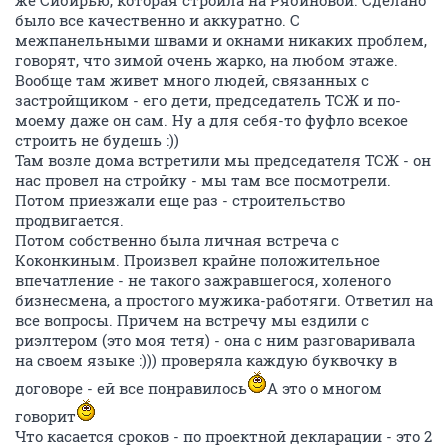
же Сибирью, которая строила на Рябиновой. Сделано
было все качественно и аккуратно. С
межпанельными швами и окнами никаких проблем,
говорят, что зимой очень жарко, на любом этаже.
Вообще там живет много людей, связанных с
застройщиком - его дети, председатель ТСЖ и по-
моему даже он сам. Ну а для себя-то фуфло всекое
строить не будешь :))
Там возле дома встретили мы председателя ТСЖ - он
нас провел на стройку - мы там все посмотрели.
Потом приезжали еще раз - строительство
продвигается.
Потом собственно была личная встреча с
Коконкиным. Произвел крайне положительное
впечатление - не такого зажравшегося, холеного
бизнесмена, а простого мужика-работяги. Ответил на
все вопросы. Причем на встречу мы ездили с
риэлтером (это моя тетя) - она с ним разговаривала
на своем языке :))) проверяла каждую буквочку в
договоре - ей все понравилось
А это о многом
говорит
Что касается сроков - по проектной декларации - это 2