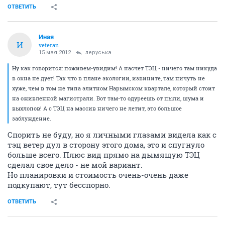
ОТВЕТИТЬ
Иная
И
veteran
15 мая 2012
леруська
Ну как говорится: поживем-увидим! А насчет ТЭЦ - ничего там никуда
в окна не дует! Так что в плане экологии, извините, там ничуть не
хуже, чем в том же типа элитном Нарымском квартале, который стоит
на оживленной магистрали. Вот там-то одуреешь от пыли, шума и
выхлопов! А с ТЭЦ на массив ничего не летит, это большое
заблуждение.
Спорить не буду, но я личными глазами видела как с
тэц ветер дул в сторону этого дома, это и спугнуло
больше всего. Плюс вид прямо на дымящую ТЭЦ
сделал свое дело - не мой вариант.
Но планировки и стоимость очень-очень даже
подкупают, тут бесспорно.
ОТВЕТИТЬ