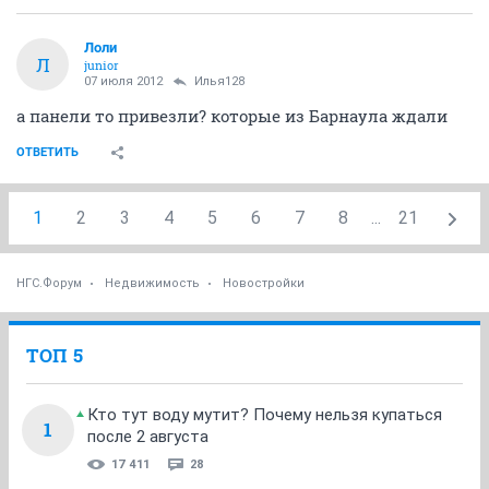
Лоли
Л
junior
07 июля 2012
Илья128
а панели то привезли? которые из Барнаула ждали
ОТВЕТИТЬ
1
2
3
4
5
6
7
8
...
21
НГС.Форум
Недвижимость
Новостройки
ТОП 5
Кто тут воду мутит? Почему нельзя купаться
1
после 2 августа
17 411
28