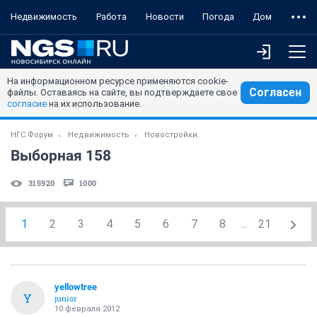
Недвижимость
Работа
Новости
Погода
Дом
На информационном ресурсе применяются cookie-
Согласен
файлы. Оставаясь на сайте, вы подтверждаете свое
согласие
на их использование.
НГС.Форум
Недвижимость
Новостройки
Выборная 158
315920
1000
1
2
3
4
5
6
7
8
...
21
yellowtree
Y
junior
10 февраля 2012