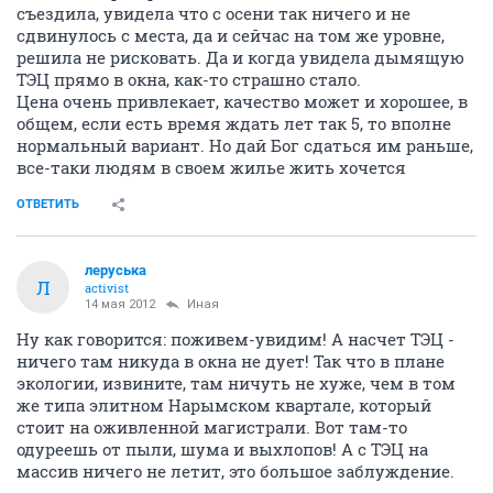
съездила, увидела что с осени так ничего и не
сдвинулось с места, да и сейчас на том же уровне,
решила не рисковать. Да и когда увидела дымящую
ТЭЦ прямо в окна, как-то страшно стало.
Цена очень привлекает, качество может и хорошее, в
общем, если есть время ждать лет так 5, то вполне
нормальный вариант. Но дай Бог сдаться им раньше,
все-таки людям в своем жилье жить хочется
ОТВЕТИТЬ
леруська
Л
activist
14 мая 2012
Иная
Ну как говорится: поживем-увидим! А насчет ТЭЦ -
ничего там никуда в окна не дует! Так что в плане
экологии, извините, там ничуть не хуже, чем в том
же типа элитном Нарымском квартале, который
стоит на оживленной магистрали. Вот там-то
одуреешь от пыли, шума и выхлопов! А с ТЭЦ на
массив ничего не летит, это большое заблуждение.