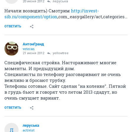
20 июня 2012
леруська
Начали возводить) Смотрим
http://invest-
sib.ru/component/option
,com_easygallery/act,categories/cid,44/Itemid,76/limit,18/limitstart,36/
ОТВЕТИТЬ
АнтонГранд
veteran
21 июня 2012
yellowtree
Специфическая стройка. Настораживают многие
моменты. И предыдущий дом.
Специалисты по телефону разговаривают не очень
вежливо и бросают трубку.
Телефоны сотовые. Сайт сделан "на коленке". Пяткой
в грудь бьют и говорят что летом 2013 сдадут, но
очень смущает вариант.
ОТВЕТИТЬ
леруська
Л
activist