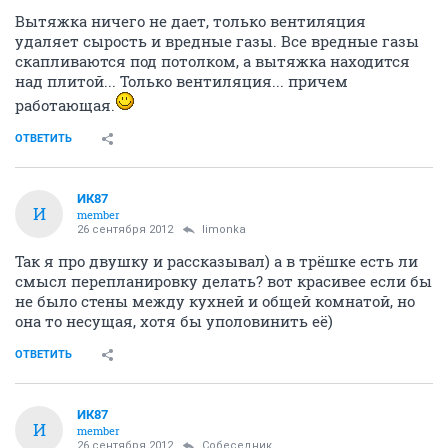
Вытяжка ничего не дает, только вентиляция
удаляет сырость и вредные газы. Все вредные газы
скапливаются под потолком, а вытяжка находится
над плитой... Только вентиляция... причем
работающая.
ОТВЕТИТЬ
ИК87
И
member
26 сентября 2012
limonka
Так я про двушку и рассказывал) а в трёшке есть ли
смысл перепланировку делать? вот красивее если бы
не было стены между кухней и общей комнатой, но
она то несущая, хотя бы уполовинить её)
ОТВЕТИТЬ
ИК87
И
member
26 сентября 2012
Собеседник