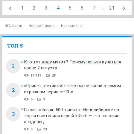
1
2
3
4
5
6
7
...
21
НГС.Форум
Недвижимость
Новостройки
ТОП 5
Кто тут воду мутит? Почему нельзя купаться
1
после 2 августа
17 411
28
«Привет, детишки!» Чего вы не знали о самом
2
страшном сериале 90-х
0
3
Стоит меньше 500 тысяч: в Новосибирске на
3
торги выставили серый Infiniti — его заложил
владелец
0
13