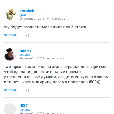
petrodaria
guru
26 сентября 2012
yellowtree
с/у будут раздельные начиная со 2-этажа.
ОТВЕТИТЬ
limonka
activist
26 сентября 2012
леруська
там вроде как можно на этапе стройки договориться
чтоб сделали дополнительные проемы
укрепленные...вот думаем, соединять кухню с залом
или нет...хотим ширину проема примерно 1500)))
ОТВЕТИТЬ
ИК87
И
member
26 сентября 2012
леруська