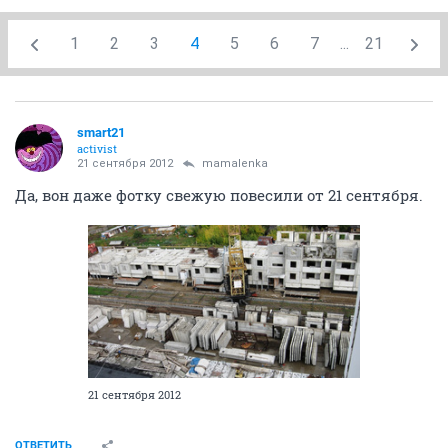
1
2
3
4
5
6
7
...
21
smart21
activist
21 сентября 2012
mamalenka
Да, вон даже фотку свежую повесили от 21 сентября.
21 сентября 2012
ОТВЕТИТЬ