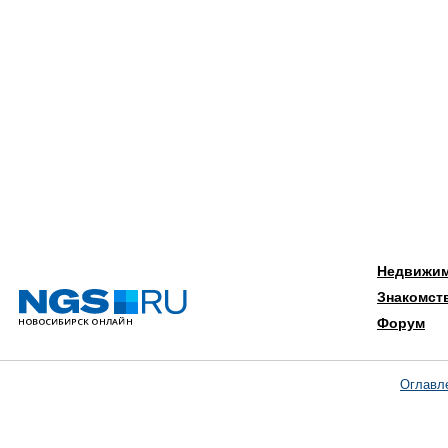
Недвижи
Знакомст
Форум
Оглавл