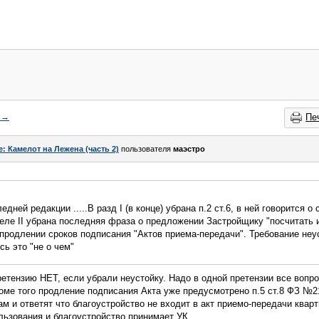
→
Пе
e: Камелот на Лежена (часть 2)
пользователя
маэстро
ней редакции .....В разд I (в конце) убрана п.2 ст.6, в ней говорится о с
еле II убрана последняя фраза о предложении Застройщику "посчитать и
 продлении сроков подписания "Актов приема-передачи". Требование не
ь это "не о чем"
ретензию НЕТ, если убрали неустойку. Надо в одной претензии все вопр
роме того продление подписания Акта уже предусмотрено п.5 ст.8 ФЗ №21
ам и ответят что благоустройство не входит в акт приемо-передачи квар
льзования и благоустройство принимает УК.