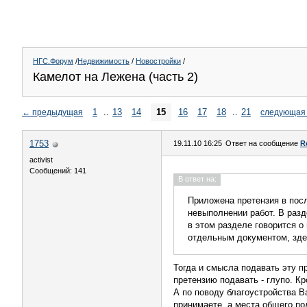
НГС.Форум
/
Недвижимость
/
Новостройки
/
Камелот на Лежена (часть 2)
1
..
13
14
15
16
17
18
..
21
←
предыдущая
следующая
1753
19.11.10 16:25
Ответ на сообщение
R
activist
Сообщений: 141
В ответ на:
Приложена претензия в послед
невыполнении работ. В разд
в этом разделе говорится о
отдельным документом, здес
Тогда и смысла подавать эту п
претензию подавать - глупо. К
А по поводу благоустройства В
принимаете, а места общего по