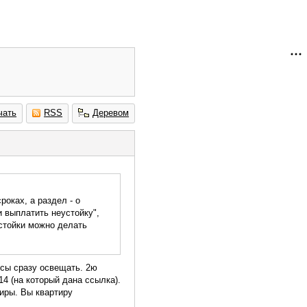
чать
RSS
Деревом
роках, а раздел - о
 выплатить неустойку",
устойки можно делать
осы сразу освещать. 2ю
4 (на который дана ссылка).
тиры. Вы квартиру