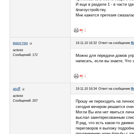
И еще в разделе 1 - в части где
благоустройству.
Мне кажется претезия смазала
маэстро
19.11.10 16:32
Ответ на сообщение
R
activist
Сообщений: 172
Можно для передачи домов упра
написать, если вы знаете, Что 
asdf
19.11.10 16:34
Ответ на сообщение
R
activist
Сообщений: 207
Прошу не переходить на личнос
сегодня вечером решается оче
Могли Вы или нет явиться личн
выслал заинтересованным списк
Я рад, что есть какое-то движ
переговоров я выложу подробны
продвижению идеи борьбы с за