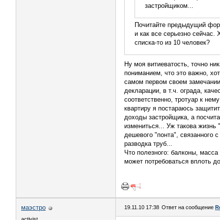
застройщиком...
Почитайте предыдущий форум
и как все серьезно сейчас.
списка-то из 10 человек?
Ну моя витиеватость, точно н
пониманием, что это важно, хот
самом первом своем замечании 
декларации, в т.ч. ограда, кач
соответственно, тротуар к нем
квартиру я постараюсь защитит
доходы застройщика, а посчита
измениться... Уж такова жизнь 
дешевого "понта", связанного с
разводка труб...
Что полезного: балконы, масса
может потребоваться вплоть до 
маэстро
19.11.10 17:38
Ответ на сообщение
R
activist