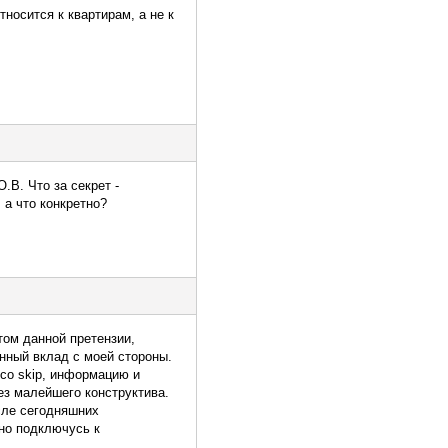
тносится к квартирам, а не к
В. Что за секрет -
 а что конкретно?
том данной претензии,
нный вклад с моей стороны.
 со skip, информацию и
ез малейшего конструктива.
сле сегодняшних
нно подключусь к