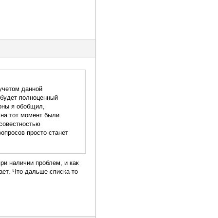
 учетом данной
 будет полноценный
роны я обобщил,
 на тот момент были
осовестностью
вопросов просто станет
ри наличии проблем, и как
ает. Что дальше списка-то