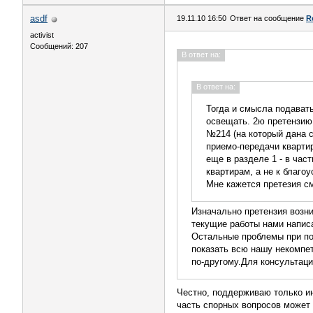
asdf
19.11.10 16:50
Ответ на сообщение
R
activist
Сообщений: 207
В ответ на:
В ответ на:
Тогда и смысла подавать
освещать. 2ю претензию 
№214 (на который дана с
приемо-передачи квартир
еще в разделе 1 - в част
квартирам, а не к благоу
Мне кажется претезия с
Изначально претензия возни
текущие работы нами написа
Остальные проблемы при под
показать всю нашу некомпет
по-другому.Для консультаци
Честно, поддерживаю только ини
часть спорных вопросов может 