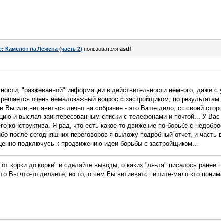
e: Камелот на Лежена (часть 2)
пользователя
asdf
ности, "разжеванной" информации в действительности немного, даже с
м решается очень немаловажный вопрос с застройщиком, по результатам
и Вы или нет явиться лично на собрание - это Ваше дело, со своей сто
цию и выслал заинтересованным списки с телефонами и почтой... У Вас
го конструктива. Я рад, что есть какое-то движение по борьбе с недобр
бо после сегодняшних переговоров я выложу подробный отчет, и часть 
оценно подключусь к продвижению идеи борьбы с застройщиком...
т корки до корки" и сделайте выводы, о каких "ля-ля" писалось ранее п
то Вы что-то делаете, но то, о чем Вы витиевато пишите-мало кто поним