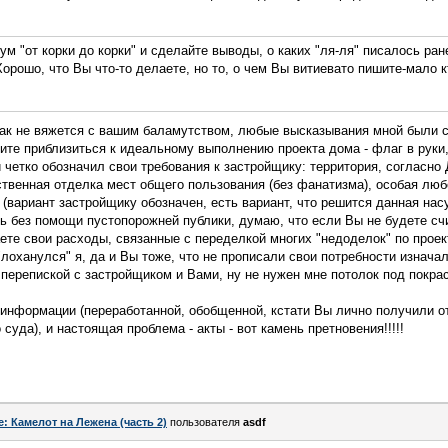
 "от корки до корки" и сделайте выводы, о каких "ля-ля" писалось ран
 Хорошо, что Вы что-то делаете, но то, о чем Вы витиевато пишите-мало 
икак не вяжется с вашим баламутством, любые высказывания мной были 
ите приблизиться к идеальному выполнению проекта дома - флаг в руки,
четко обозначил свои требования к застройщику: территория, согласно 
ественная отделка мест общего пользования (без фанатизма), особая люб
у (вариант застройщику обозначен, есть вариант, что решится данная на
ь без помощи пустопорожней публики, думаю, что если Вы не будете счи
ете свои расходы, связанные с переделкой многих "недоделок" по проек
"лоханулся" я, да и Вы тоже, что не прописали свои потребности изначал
 перепиской с застройщиком и Вами, ну не нужен мне потолок под покрас
 информации (переработанной, обобщенной, кстати Вы лично получили от
суда), и настоящая проблема - акты - вот камень претновения!!!!!
e: Камелот на Лежена (часть 2)
пользователя
asdf