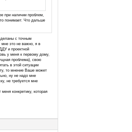
ее при наличии проблем,
кто понимает. Что дальше
сделаны с точным
 мне это не важно, я в
ДДУ и проектной
овь у меня к первому дому,
сущная проблема), свою
тать в этой ситуации
ту, то мнение Ваше может
ьно, ну не надо мне
ку, не требуется мне
 меня конкретику, которая