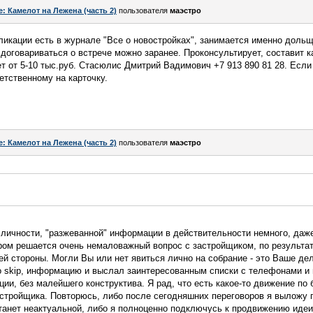
e: Камелот на Лежена (часть 2)
пользователя
маэстро
ликации есть в журнале "Все о новостройках", занимается именно доль
и договариваться о встрече можно заранее. Проконсультирует, составит 
т от 5-10 тыс.руб. Стасюлис Дмитрий Вадимович +7 913 890 81 28. Если
етственному на карточку.
e: Камелот на Лежена (часть 2)
пользователя
маэстро
 личности, "разжеванной" информации в действительности немного, даж
ером решается очень немаловажный вопрос с застройщиком, по результа
й стороны. Могли Вы или нет явиться лично на собрание - это Ваше дел
 skip, информацию и выслал заинтересованным списки с телефонами и по
ии, без малейшего конструктива. Я рад, что есть какое-то движение по 
стройщика. Повторюсь, либо после сегодняшних переговоров я выложу п
станет неактуальной, либо я полноценно подключусь к продвижению идеи