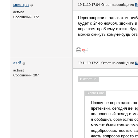
маэстро
19.11.10 17:04
Ответ на сообщение
R
activist
Сообщений: 172
Переговорили с адвокатом, пуб
будет с 24-го ноября, звонить 
порешает проблему-стоить буде
можно скинуть кому-нибудь отв
asdf
19.11.10 17:21
Ответ на сообщение
R
activist
Сообщений: 207
В ответ на:
В ответ на:
Прошу не переходить на
претензии, сегодня веч
полноценный вклад с мое
я обобщил, совместно со
момент были только эмоц
недобросовестностью за
часть вопросов просто 