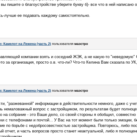
 вы пишите о благоустройстве уберите букву б)- все что в ней написано о
сь-лучше ее подавать каждому самостоятельно.
e: Камелот на Лежена (часть 2)
пользователя
маэстро
вляющей компании взять и соседний ЖЭК, а не какую-то "неведомую" О.
это за организация, просто о.в. что-ли? Что-то Келина Вам сказала по УК,
e: Камелот на Лежена (часть 2)
пользователя
маэстро
ти, "разжеванной" информации в действительности немного, даже с уче
нь немаловажный вопрос с застройщиком, по результатам будет полноце
о на собрание - это Ваше дело, со своей стороны я обобщил, совместно
и с телефонами и почтой... У Вас на тот момент были только эмоции, б
ение по борьбе с недобросовестностью застройщика. Повторюсь, либо по
й отчет, и часть вопросов просто станет неактуальной, либо я полноце
стройщиком...