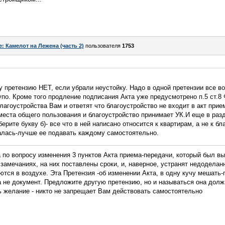
e: Камелот на Лежена (часть 2)
пользователя
1753
у претензию НЕТ, если убрали неустойку. Надо в одной претензии все в
упо. Кроме того продление подписания Акта уже предусмотрено п.5 ст.8
благоустройства Вам и ответят что благоустройство не входит в акт прие
места общего пользования и благоустройство принимает УК.И еще в разде
ерите букву б)- все что в ней написано относится к квартирам, а не к бл
алась-лучше ее подавать каждому самостоятельно.
 по вопросу изменения 3 пунктов Акта приема-передачи, который был в
замечаниях, на них поставлены сроки, и, наверное, устранят недодела
ются в воздухе. Эта Претензия -об изменении Акта, в одну кучу мешать
а не документ. Предложите другую претензию, но и называться она долж
ь желание - никто не запрещает Вам действовать самостоятельно