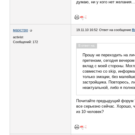
думаю, ни у кого нет желания...
маэстро
19.11.10 16:52
Ответ на сообщение
R
activist
Сообщений: 172
В ответ на:
Прошу не переходить на лич
претензии, сегодня вечеро
вклад с моей стороны. Могл
совместно со skip, информа
только эмоции, без малейше
застройщика. Повторюсь, ли
неактуальной, либо я полн
Почитайте предыдущий форум "о
все серьезно сейчас. Хорошо, ч
из 10 человек?