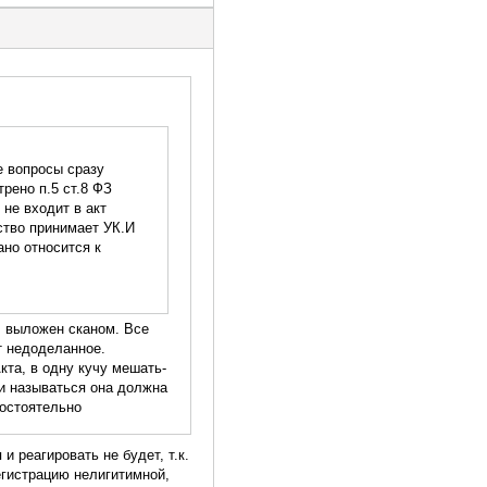
е вопросы сразу
рено п.5 ст.8 ФЗ
 не входит в акт
ство принимает УК.И
ано относится к
л выложен сканом. Все
т недоделанное.
кта, в одну кучу мешать-
 и называться она должна
мостоятельно
и реагировать не будет, т.к.
егистрацию нелигитимной,