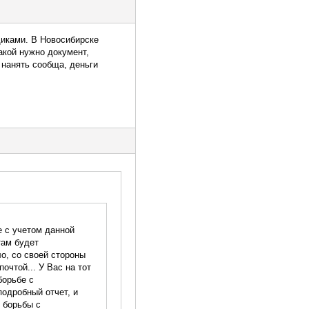
щиками. В Новосибирске
какой нужно документ,
 нанять сообща, деньги
е с учетом данной
там будет
о, со своей стороны
чтой... У Вас на тот
борьбе с
одробный отчет, и
 борьбы с