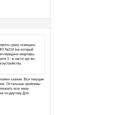
опросы сразу освещать.
 ФЗ №214 (на который
мо-передачи квартиры.
ле 1 - в части где вы
агоустройству.
ыложен сканом. Все текущие
нное. Остальные проблемы
-показать всю нашу
на по-другому.Для