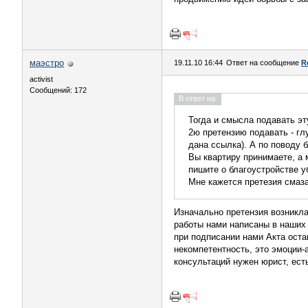
маэстро
19.11.10 16:44
Ответ на сообщение
R
activist
Сообщений: 172
В ответ на:
Тогда и смысла подавать эт
2ю претензию подавать - гл
дана ссылка). А по поводу 
Вы квартиру принимаете, а 
пишите о благоустройстве уб
Мне кажется претезия смаз
Изначально претензия возникла
работы нами написаны в наших 
при подписании нами Акта оста
некомпетентность, это эмоции-
консультаций нужен юрист, ест