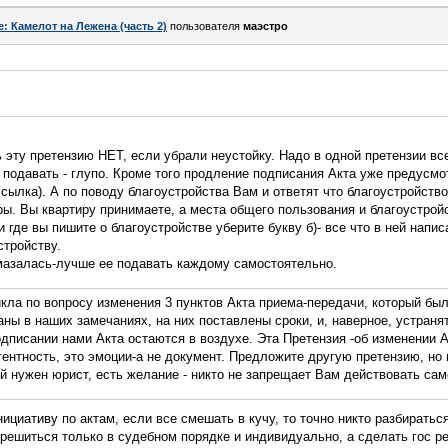
e: Камелот на Лежена (часть 2)
пользователя
маэстро
 эту претензию НЕТ, если убрали неустойку. Надо в одной претензии вс
подавать - глупо. Кроме того продление подписания Акта уже предусмот
сылка). А по поводу благоустройства Вам и ответят что благоустройство
ы. Вы квартиру принимаете, а места общего пользования и благоустрой
и где вы пишите о благоустройстве уберите букву б)- все что в ней напис
стройству.
мазалась-лучше ее подавать каждому самостоятельно.
кла по вопросу изменения 3 пунктов Акта приема-передачи, который бы
ны в наших замечаниях, на них поставлены сроки, и, наверное, устраня
писании нами Акта остаются в воздухе. Эта Претензия -об изменении А
ентность, это эмоции-а не документ. Предложите другую претензию, но
й нужен юрист, есть желание - никто не запрещает Вам действовать са
циативу по актам, если все смешать в кучу, то точно никто разбираться 
решиться только в судебном порядке и индивидуально, а сделать гос р