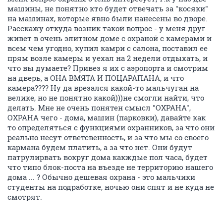
машины, не понятно кто будет отвечать за "косяки"
на машинах, которые явно были нанесены во дворе.
Расскажу откуда возник такой вопрос - у меня друг
живет в очень элитном доме с охраной с камерами и
всем чем угодно, купил камри с салона, поставил ее
прям возле камеры и уехал на 2 недели отдыхать, и
что вы думаете? Привез я их с аэропорта и смотрим
на дверь, а ОНА ВМЯТА И ПОЦАРАПАНА, и что
камера???? Ну да врезался какой-то мальчуган на
велике, но не понятно какой)))не смогли найти, что
делать. Мне не очень понятен смысл "ОХРАНА",
ОХРАНА чего - дома, машин (парковки), давайте как
то определяться с функциями охранников, за что они
реально несут ответсвенность, и за что мы со своего
кармана будем платить, а за что нет. Они будут
патрулирвать вокруг дома какждые пол часа, будет
что типо блок-поста на въезде не территорию нашего
дома ... ? Обычно дешевая охрана - это мальчики
студенты на подработке, ночью они спят и не куда не
смотрят.