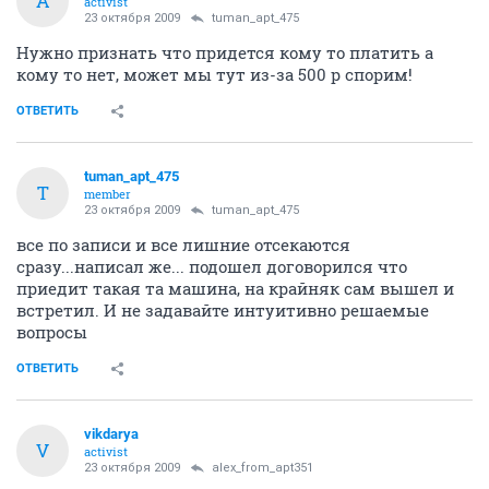
A
activist
23 октября 2009
tuman_apt_475
Нужно признать что придется кому то платить а
кому то нет, может мы тут из-за 500 р спорим!
ОТВЕТИТЬ
tuman_apt_475
T
member
23 октября 2009
tuman_apt_475
все по записи и все лишние отсекаются
сразу...написал же... подошел договорился что
приедит такая та машина, на крайняк сам вышел и
встретил. И не задавайте интуитивно решаемые
вопросы
ОТВЕТИТЬ
vikdarya
V
activist
23 октября 2009
alex_from_apt351