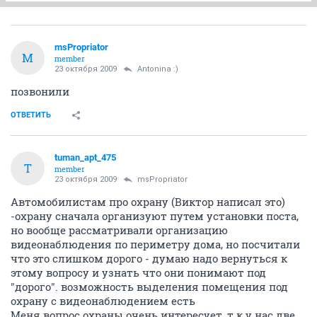
msPropriator
M
member
23 октября 2009
Antonina :)
позвонили
ОТВЕТИТЬ
tuman_apt_475
T
member
23 октября 2009
msPropriator
Автомобилистам про охрану (Виктор написал это)
-охрану сначала организуют путем установки поста,
но вообще рассматривали организацию
видеонаблюдения по периметру дома, но посчитали
что это слишком дорого - думаю надо вернуться к
этому вопросу и узнать что они понимают под
"дорого". возможность выделения помещения под
охрану с видеонаблюдением есть
Меня вопрос охраны очень интересует, т.к у нас две