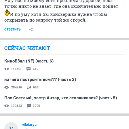
Но у нас по моему есть проблема с дорогой, пока
точно никто не знает, где она окончательно пойдет
И по уму хотя бы консьержка нужна чтобы
открывать по запросу той же скорой.
ОТВЕТИТЬ
СЕЙЧАС ЧИТАЮТ
КиноБЗал (NF) (часть 6)
186701
679
из чего построить дом??? (часть 2)
284916
682
Пос.Светлый, застр.Антар, кто сталкивался? (часть 5)
190323
1000
vikdarya
V