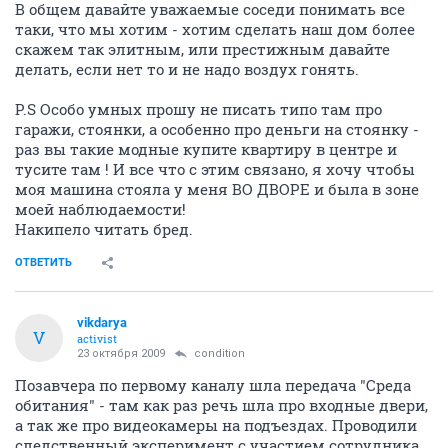
В общем давайте уважаемые соседи понимать все
таки, что мы хотим - хотим сделать наш дом более
скажем так элитным, или престижным давайте
делать, если нет то и не надо воздух гонять.
P.S Особо умных прошу не писать типо там про
гаражи, стоянки, а особенно про деньги на стоянку -
раз вы такие модные купите квартиру в центре и
тусите там ! И все что с этим связано, я хочу чтобы
моя машина стояла у меня ВО ДВОРЕ и была в зоне
моей наблюдаемости!
Накипело читать бред.
ОТВЕТИТЬ
vikdarya
V
activist
23 октября 2009
condition
Позавчера по первому каналу шла передача "Среда
обитания" - там как раз речь шла про входные двери,
а так же про видеокамеры на подъездах. Проводили
следственный эксперимент с участием сотрудника