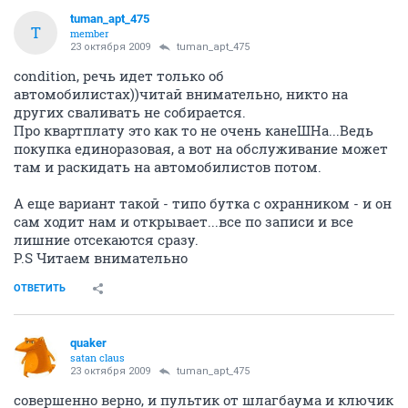
tuman_apt_475
T
member
23 октября 2009
tuman_apt_475
condition, речь идет только об
автомобилистах))читай внимательно, никто на
других сваливать не собирается.
Про квартплату это как то не очень канеШНа...Ведь
покупка единоразовая, а вот на обслуживание может
там и раскидать на автомобилистов потом.
А еще вариант такой - типо бутка с охранником - и он
сам ходит нам и открывает...все по записи и все
лишние отсекаются сразу.
P.S Читаем внимательно
ОТВЕТИТЬ
quaker
satan claus
23 октября 2009
tuman_apt_475
совершенно верно, и пультик от шлагбаума и ключик