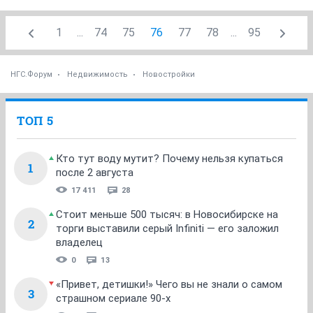
1
...
74
75
76
77
78
...
95
НГС.Форум
Недвижимость
Новостройки
ТОП 5
Кто тут воду мутит? Почему нельзя купаться
1
после 2 августа
17 411
28
Стоит меньше 500 тысяч: в Новосибирске на
2
торги выставили серый Infiniti — его заложил
владелец
0
13
«Привет, детишки!» Чего вы не знали о самом
3
страшном сериале 90-х