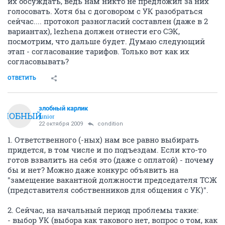
их обсуждать, ведь нам никто не предложил за них
голосовать. Хотя бы с договором с УК разобраться
сейчас.... протокол разногласий составлен (даже в 2
вариантах), lezhena должен отнести его СЭК,
посмотрим, что дальше будет. Думаю следующий
этап - согласование тарифов. Только вот как их
согласовывать?
ОТВЕТИТЬ
злобный карлик
ЗЛОБНЫЙ
junior
22 октября 2009
condition
1. Ответственного (-ных) нам все равно выбирать
придется, в том числе и по подъездам. Если кто-то
готов взвалить на себя это (даже с оплатой) - почему
бы и нет? Можно даже конкурс объявить на
"замещение вакантной должности председателя ТСЖ
(представителя собственников для общения с УК)".
2. Сейчас, на начальный период проблемы такие:
- выбор УК (выбора как такового нет, вопрос о том, как