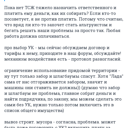
Пока нет ТСЖ тяжело назначить ответственного и
платить ему деньги, как их собирать? Если кто-то
посоветует, я не против платить. Потому что считаю,
что вряд ли кто-то захочет стать альтруистом и
бегать решать наши проблемы за просто так. Любая
работа должна оплачиваться.
про выбор УК - мы сейчас обсуждаем договор и
тарифы к нему, приходите в наш форум, обсуждайте!
механизм воздействия есть - протокол разногласий.
ограничение использование придомой территории -
ну тут только забор и шлагбаумы спасут. Хотя "Лада"
сама от нас отгораживается забором, значит и
машины они ставить не должны)) (думаю что забор
и шлагбаум не проблема, главное собрат деньги и
найти подрядчика, по закону, мы можем сделать это
сами без УК, нужно только потом включить это в
список общего имущества)
вывоз строит. мусора - согласна, проблема. может
быть тоже поговорить с УК? включить плату за