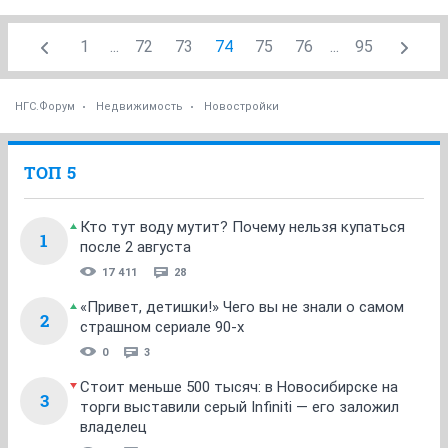
1
...
72
73
74
75
76
...
95
НГС.Форум
Недвижимость
Новостройки
ТОП 5
Кто тут воду мутит? Почему нельзя купаться
1
после 2 августа
17 411
28
«Привет, детишки!» Чего вы не знали о самом
2
страшном сериале 90-х
0
3
Стоит меньше 500 тысяч: в Новосибирске на
3
торги выставили серый Infiniti — его заложил
владелец