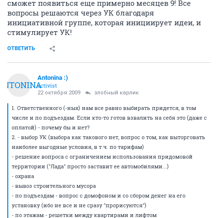
сможет появиться еще примерно месяцев 9! Все
вопросы решаются через УК благодаря
инициативной группе, которая инициирует идеи, и
стимулирует УК!
ОТВЕТИТЬ
Antonina :)
ANTONINA
activist
22 октября 2009
злобный карлик
1. Ответственного (-ных) нам все равно выбирать придется, в том
числе и по подъездам. Если кто-то готов взвалить на себя это (даже с
оплатой) - почему бы и нет?
2. - выбор УК (выбора как такового нет, вопрос о том, как выторговать
наиболее выгодные условия, в т.ч. по тарифам)
- решение вопроса с ограничением использования придомовой
территории ("Лада" просто заставит ее автомобилями...)
- охрана
- вывоз строительного мусора
- по подъездам - вопрос с домофоном и со сбором денег на его
установку (ибо не все и не сразу "прорисуются")
- по этажам - решетки между квартирами и лифтом