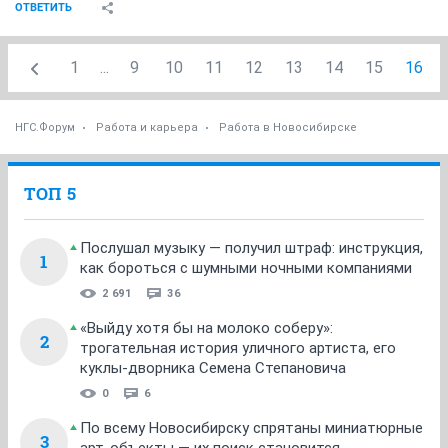
ОТВЕТИТЬ
1
...
9
10
11
12
13
14
15
16
НГС.Форум
Работа и карьера
Работа в Новосибирске
ТОП 5
Послушал музыку — получил штраф: инструкция,
1
как бороться с шумными ночными компаниями
2 691
36
«Выйду хотя бы на молоко соберу»:
2
трогательная история уличного артиста, его
куклы-дворника Семена Степановича
0
6
По всему Новосибирску спрятаны миниатюрные
3