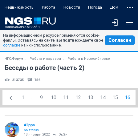
Недвижимость
Работа
Новости
Погода
Дом
На информационном ресурсе применяются cookie-
Согласен
файлы. Оставаясь на сайте, вы подтверждаете свое
согласие
на их использование.
НГС.Форум
Работа и карьера
Работа в Новосибирске
Беседы о работе (часть 2)
313735
756
1
...
9
10
11
12
13
14
15
16
Alippa
no status
18 января 2022
ОкSи