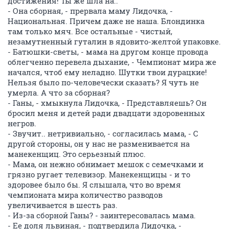
достижения! Ты же шла на..
- Она сборная, - прервала маму Лидочка, -
Национальная. Причем даже не наша. Блондинка
там только мяч. Все остальные - чистый,
незамутненный гуталин в ядовито-желтой упаковке.
- Батюшки-светы, - мама на другом конце провода
облегченно перевела дыхание, - Чемпионат мира же
начался, чтоб ему неладно. Шутки твои дурацкие!
Нельзя было по-человечески сказать? Я чуть не
умерла. А что за сборная?
- Ганы, - хмыкнула Лидочка, - Представляешь? Он
бросил меня и детей ради двадцати здоровенных
негров.
- Звучит.. нетривиально, - согласилась мама, - С
другой стороны, он у нас не разменивается на
манекенщиц. Это серьезный плюс.
- Мама, он нежно обнимает мешок с семечками и
грязно ругает телевизор. Манекенщицы - и то
здоровее было бы. Я слышала, что во время
чемпионата мира количество разводов
увеличивается в шесть раз.
- Из-за сборной Ганы? - заинтересовалась мама.
- Eе доля львиная, - подтвердила Лидочка, -