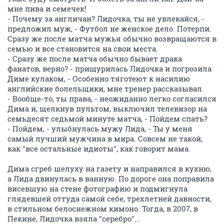
мне пива и семечек!
- Почему за англичан? Лидочка, ты не увлекайся, -
предложил муж, - Футбол не женское дело. Потерпи.
Сразу же после матча мужья обычно возвращаются в
семью и все становится на свои места.
- Сразу же после матча обычно бывает драка
фанатов, верно? - прищурилась Лидочка и погрозила
Диме кулаком, - Особенно тяготеют к насилию
английские болельщики, мне тренер рассказывал.
- Вообще-то, ты права, - неожиданно легко согласился
Дима и, щелкнув пультом, выключил телевизор на
семьдесят седьмой минуте матча, - Пойдем спать?
- Пойдем, - улыбнулась мужу Лида, - Ты у меня
самый лучший мужчина в мира. Совсем не такой,
как "все остальные идиоты", как говорит мама.
Дима сгреб шелуху на газету и направился в кухню,
а Лида двинулась в ванную. По дороге она поправила
висевшую на стене фотографию и подмигнула
глядевшей оттуда самой себе, трехлетней давности,
в стильном белоснежном кимоно. Тогда, в 2007, в
Пекине, Лидочка взяла "серебро"...