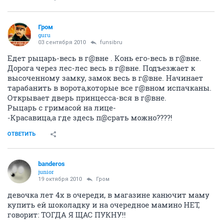
Гром
guru
03 сентября 2010
funsibru
Едет рыцарь-весь в г@вне . Конь его-весь в г@вне.
Дорога через лес-лес весь в г@вне. Подъезжает к
высоченному замку, замок весь в г@вне. Начинает
тарабанить в ворота,которые все г@вном испачканы.
Открывает дверь принцесса-вся в г@вне.
Рыцарь с гримасой на лице-
-Красавица,а где здесь п@срать можно????!
ОТВЕТИТЬ
banderos
junior
19 октября 2010
Гром
девочка лет 4х в очереди, в магазине канючит маму
купить ей шоколадку и на очередное мамино НЕТ,
говорит: ТОГДА Я ЩАС ПУКНУ!!