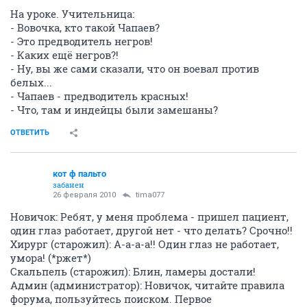
На уроке. Учительница:
- Вовочка, кто такой Чапаев?
- Это предводитель негров!
- Каких ещё негров?!
- Ну, вы же сами сказали, что он воевал против
белых...
- Чапаев - предводитель красных!
- Что, там и индейцы были замешаны?
ОТВЕТИТЬ
кот ф пальто
забанен
26 февраля 2010
tima077
Новичок: Ребят, у меня проблема - пришел пациент,
один глаз работает, другой нет - что делать? Срочно!!
Хирург (старожил): А-а-а-а!! Один глаз не работает,
умора! (*ржет*)
Скальпель (старожил): Блин, ламеры достали!
Админ (администратор): Новичок, читайте правила
форума, пользуйтесь поиском. Первое