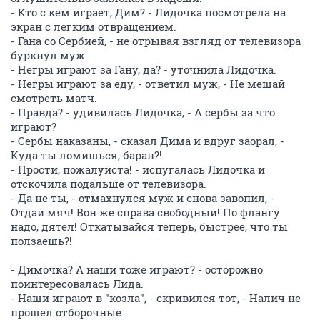
- Кто с кем играет, Дим? - Лидочка посмотрела на
экран с легким отвращением.
- Гана со Сербией, - не отрывая взгляд от телевизора
буркнул муж.
- Негры играют за Гану, да? - уточнила Лидочка.
- Негры играют за еду, - ответил муж, - Не мешай
смотреть матч.
- Правда? - удивилась Лидочка, - А сербы за что
играют?
- Сербы наказаны, - сказал Дима и вдруг заорал, -
Куда ты ломишься, баран?!
- Прости, пожалуйста! - испугалась Лидочка и
отскочила подальше от телевизора.
- Да не ты, - отмахнулся муж и снова завопил, -
Отдай мяч! Вон же справа свободный! По флангу
надо, дятел! Откатывайся теперь, быстрее, что ты
ползаешь?!
- Димочка? А наши тоже играют? - осторожно
поинтересовалась Лида.
- Наши играют в "козла", - скривился тот, - Налич не
прошел отборочные.