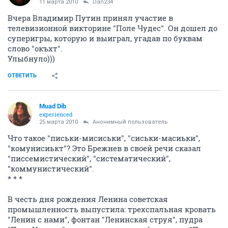
11 марта 2010
Dan234
Вчера Владимир Путин принял участие в
телевизионной викторине "Поле Чудес". Он дошел до
суперигры, которую и выиграл, угадав по буквам
слово "окъхт".
Улыбнуло)))
ОТВЕТИТЬ
Muad Dib
experienced
25 марта 2010
Анонимный пользователь
Что такое "письки-мисиськи", "сиськи-масиьки",
"комунисиькт"? Это Брежнев в своей речи сказал
"писсемистический", "систематический",
"коммунистический".
* * *
В честь дня рождения Ленина советская
промышленность выпустила: трехспальная кровать
"Ленин с нами", фонтан "Ленинская струя", пудра