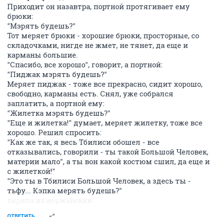
Приходит он назавтра, портной протягивает ему
брюки:
"Мэрять будешь?"
Тот меряет брюки - хорошие брюки, просторные, со
складочками, нигде не жмет, не тянет, да еще и
карманы большие.
"Спасибо, все хорошо", говорит, а портной:
"Пиджак мэрять будешь?"
Меряет пиджак - тоже все прекрасно, сидит хорошо,
свободно, карманы есть. Снял, уже собрался
заплатить, а портной ему:
"Жилетка мэрять будешь?"
"Еще и жилетка!" думает, меряет жилетку, тоже все
хорошо. Решил спросить:
"Как же так, я весь Тбилиси обошел - все
отказывались, говорили - ты такой Большой Человек,
материи мало", а ты вон какой костюм сшил, да еще и
с жилеткой!"
"Это ты в Тбилиси Большой Человек, а здесь ты -
тьфу... Кэпка мерять будешь?"
перила из нержавейки
ОТВЕТИТЬ