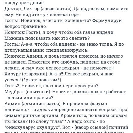
предупреждение.
Доктор_Лектор (завсегдатай): Да ладно вам, помогите
ему. Не видите - у человека горе.
Гость1: Новичок, а чего ты хочешь-то? Формулируй
вопрос правильно.
Новичок: Гость1, я хочу чтобы оба галза видели.
Можешь подсказать как это сделать?
Гость1: А-а-а, чтобы оба видели - не знаю тогда. Я по
иглоукалыванию специализируюсь.
Новичок: Админ, я пользовался поиском, но ничего
не нашел. Помогите кто-нибудь, пациент на столе
лежит, я ему уже легкое вскрыл - не помогает!!
Хирург (старожил): А-а-а!! Легкое вскрыл, я щас
уссусь! (*ржет покатом*)
Гость2: Новичок, глазной нерв проверял?
Медбрат (опытный): Новичек, какой глаз не работает
- левый или правый?
Админ (администратор): В правилах форума
написано, что здесь запрещено задавать вопросы про
симметричные органы. Кроме того, по каким словам
ты искал? По слову "глаз"? А надо было - по
"бинокуларус окулярус". Вот - [набор ссылок] почитай