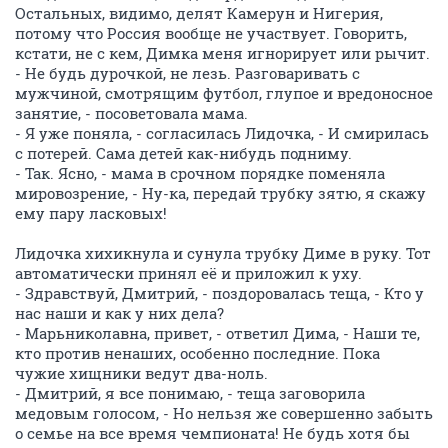
Остальных, видимо, делят Камерун и Нигерия,
потому что Россия вообще не участвует. Говорить,
кстати, не с кем, Димка меня игнорирует или рычит.
- Не будь дурочкой, не лезь. Разговаривать с
мужчиной, смотрящим футбол, глупое и вредоносное
занятие, - посоветовала мама.
- Я уже поняла, - согласилась Лидочка, - И смирилась
с потерей. Сама детей как-нибудь подниму.
- Так. Ясно, - мама в срочном порядке поменяла
мировозрение, - Ну-ка, передай трубку зятю, я скажу
ему пару ласковых!
Лидочка хихикнула и сунула трубку Диме в руку. Тот
автоматически принял её и приложил к уху.
- Здравствуй, Дмитрий, - поздоровалась теща, - Кто у
нас наши и как у них дела?
- Марьниколавна, привет, - ответил Дима, - Наши те,
кто против ненаших, особенно последние. Пока
чужие хищники ведут два-ноль.
- Дмитрий, я все понимаю, - теща заговорила
медовым голосом, - Но нельзя же совершенно забыть
о семье на все время чемпионата! Не будь хотя бы