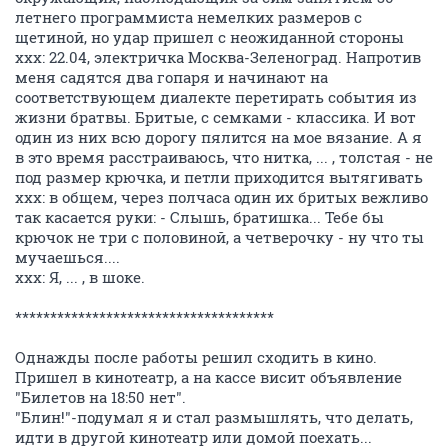
летнего программиста немелких размеров с
щетиной, но удар пришел с неожиданной стороны
ххх: 22.04, электричка Москва-Зеленоград. Напротив
меня садятся два гопаря и начинают на
соответствующем диалекте перетирать события из
жизни братвы. Бритые, с семками - классика. И вот
один из них всю дорогу пялится на мое вязание. А я
в это время расстраиваюсь, что нитка, ... , толстая - не
под размер крючка, и петли приходится вытягивать
ххх: в общем, через полчаса один их бритых вежливо
так касается руки: - Слышь, братишка... Тебе бы
крючок не три с половиной, а четверочку - ну что ты
мучаешься....
ххх: Я, ... , в шоке.
*************************************
Однажды после работы решил сходить в кино.
Пришел в кинотеатр, а на кассе висит объявление
"Билетов на 18:50 нет".
"Блин!"-подумал я и стал размышлять, что делать,
идти в другой кинотеатр или домой поехать...