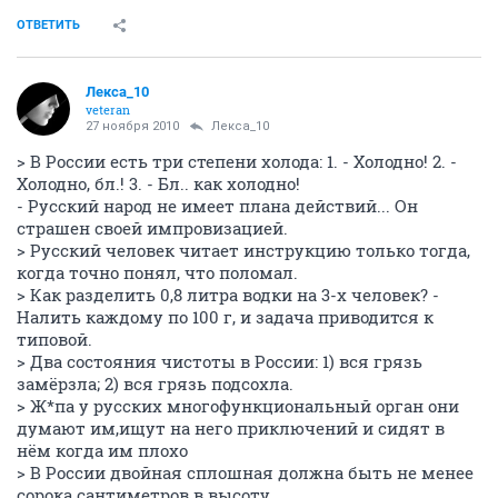
ОТВЕТИТЬ
Лекса_10
veteran
27 ноября 2010
Лекса_10
> В России есть три степени холода: 1. - Холодно! 2. -
Холодно, бл.! 3. - Бл.. как холодно!
- Русский народ не имеет плана действий... Он
страшен своей импровизацией.
> Русский человек читает инструкцию только тогда,
когда точно понял, что поломал.
> Как разделить 0,8 литра водки на 3-х человек? -
Налить каждому по 100 г, и задача приводится к
типовой.
> Два состояния чистоты в России: 1) вся грязь
замёрзла; 2) вся грязь подсохла.
> Ж*па у русских многофункциональный орган они
думают им,ищут на него приключений и сидят в
нём когда им плохо
> В России двойная сплошная должна быть не менее
сорока сантиметров в высоту...