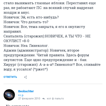
стало вынимать глазные яблоки. Переставил еще
раз, не рабоатают ПС: на всякий случай надрезал
ноздри и анус.
Новичок: Эй, есть кто-нибудь?
Новичок: Что делать-то?
Новичок: Все, тема закрыта, я его к окулисту
направил.
Скальпель (старожил):НОВИЧЕК, А ТЫ ЧТО - НЕ
ОКУЛИСТ =8-0
Новичок: Неа. Гинеколог.
Админ (администратор): Новичек, второе
предупреждение. Читай правила. Здесь форум
окулистов. Еще одно предупреждение и - бан.
Хирург (старожил): А-а-а-а!! Гинеколог!! Все, сливайте
воду, я уссался! (*ржет*)
ОТВЕТИТЬ
Beobachter
v.i.p.
27 февраля 2010
кот ф пальто