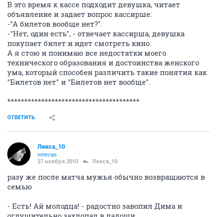
В это время к кассе подходит девушка, читает
объявление и задает вопрос кассирше:
-"А билетов вообще нет?".
-"Нет, один есть", - отвечает кассирша, девушка
покупает билет и идет смотреть кино.
А я стою и понимаю все недостатки моего
технического образования и достоинства женского
ума, который способен различить такие понятия как
"Билетов нет" и "Билетов нет вообще".
***************************************
ОТВЕТИТЬ
Лекса_10
veteran
27 ноября 2010
Лекса_10
разу же после матча мужья обычно возвращаются в
семью
- Есть! Ай молодца! - радостно завопил Дима и
оглушительно захлопал в ладоши.