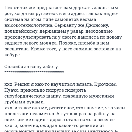
Пилот так же предлагает вам держать закрытым
рот, когда вы ругаетесь в его адрес, так как видео-
система на этом типе самолетов весьма
высокотехнологична. Сержанту же Джонсону,
полицейскому, державшему радар, необходимо
проконсультироваться у своего дантиста по поводу
заднего левого моляра. Похоже, пломба в нем
расшатана. Кроме того, у него сломана застежка на
кобуре.
Спасибо за вашу заботу.
*****************************
xxx: Решил я как-то научиться вязать. Крючком.
Нуачо, прикольно подруге подарить
сноубордическую шапку, связанную мужскими
грубыми руками.
xxx: и такое оно медитативное, это занятие, что часы
пролетали незаметно. А тут как раз на работу на
электричке ездил - дорога стала намого веселее
ххх: я, конечно, ожидал какой-то реакции от
окружающих, наблюдающих за сим занятием 30-