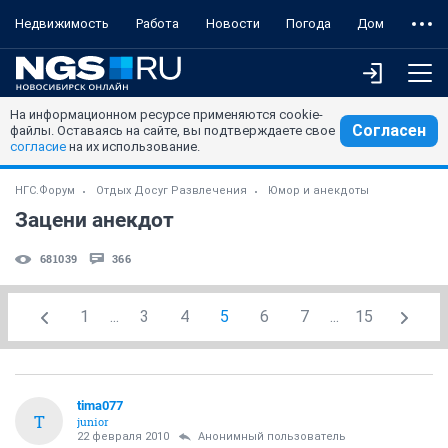
Недвижимость
Работа
Новости
Погода
Дом
На информационном ресурсе применяются cookie-
Согласен
файлы. Оставаясь на сайте, вы подтверждаете свое
согласие
на их использование.
НГС.Форум
Отдых Досуг Развлечения
Юмор и анекдоты
Зацени анекдот
681039
366
1
...
3
4
5
6
7
...
15
tima077
T
junior
22 февраля 2010
Анонимный пользователь