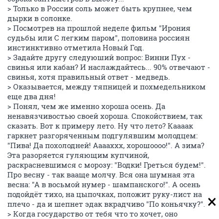
> Только в России соль может быть крупнее, чем
дырки в солонке.
> Посмотрев на прошлой неделе фильм "Ирония
судьбы или С легким паром", половина россиян
инстинктивно отметила Новый Год.
> Задайте другу следуюший вопрос: Винни Пух -
свинья или кабан? И наслаждайтесь... 90% отвечают -
свинья, хотя правильный ответ - медведь.
> Оказывается, между тяпницей и похмедельником
еще два дня!
> Понял, чем же именно хороша осень. Да
ненавязчивостью своей хороша. Спокойствием, так
сказать. Вот к примеру лето. Ну что лето? Каааак
гаркнет разгоряченным подгулявшим молодцем:
"Пива! Да похолодней! Ааааххх, хорошоооо!". А зима?
Эта разоряется гуляющим купчиной,
раскрасневшимся с морозу: "Водки! Греться будем!".
Про весну - так вааще молчу. Вся она шумная эта
весна: "А в восьмой нумер - шампанского!". А осень
подойдёт тихо, на цыпочках, положит руку-лист на
плечо - да и шепнет эдак вкрадчиво "По коньячку?".
> Когда государство от тебя что то хочет, оно