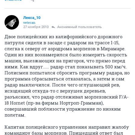
Лекса_10
veteran
27 ноября 2010
Анонимный пользователь
Двое полицейских из калифорнийского дорожного
патруля сидели в засаде с радаром на трассе I-15,
слегка к северу от аэродрома морпехов в Мирамаре.
Один из них вознамерился было измерить скорость
машин, выезжающих на пригорок, что прямо перед
ними. Как вдруг..... радар стал показывать 500 км/ч.
Полисмен попытался сбросить программу радара, но
программа сбрасываться отказалась, а затем и сам
радар выключился. После чего оглушающий рев,
исходящий откуда-то с верхушек деревьев,
разъяснил, что радар отслеживал морпеховский F/A-
18 Hornet (пр-ва фирмы Нортроп-Грамман),
совершавший поблизости упражнение по низким
полетам.
Капитан полицейского управления направил жалобу
командиру базы морпехов. Пришедший ответ был