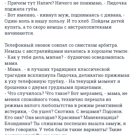
- Причем тут Налич? Ничего не понимаю, - Лидочка
поджала губы.
- Вот именно, - кивнул муж, поднимаясь с дивана, -
Один-ноль в нашу пользу. И то хлеб. Пойдем детей
купать, а то скоро немцы с австралопитеками
начинаются.
Телефонный звонок совпал со свистком арбитра.
Немцы с австралийцами начались в хорошем темпе.
- Как у тебя дела, милая? - буднично осведомилась
мама.
- Мама.. - в лучших традициях классической
трагедии всхлипнула Лидочка, деликатно прижимая
к уху телефонную трубку, - На текущий момент я
брошенка с двумя грудными прицепами..
- Что случилось? Что такое? Вот мерзавец, - мама, не
меняя спокойного тона, технично перешла из
режима вялого любопытства в режим реактивной
истерики, - Он ушел? Скотина. С вещами? Подонок.
Кто она? Она молодая? Красивая? Манекенщица?
Блондинка? Ты слишком поспешно вышла замуж, я
тебе говорила. У тебя были такие варианты! Такие