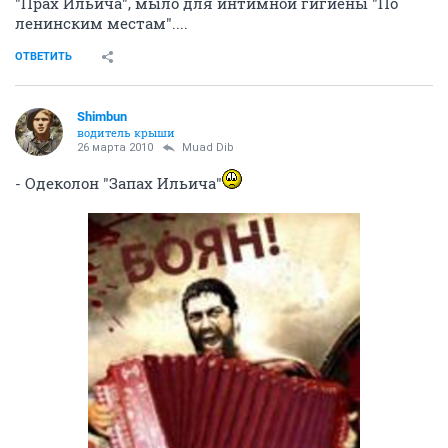
"Прах Ильича", мыло для интимной гигиены "По
ленинским местам"....
ОТВЕТИТЬ
Shimbun
водитель крыши
26 марта 2010
Muad Dib
- Одеколон "Запах Ильича"