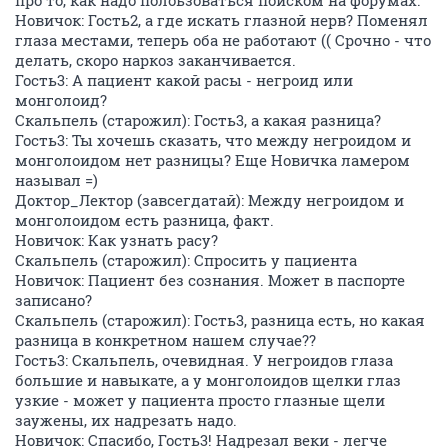
про то, как надо полоьзоваться поиском на форумах.
Новичок: Гость2, а где искать глазной нерв? Поменял
глаза местами, теперь оба не работают (( Срочно - что
делать, скоро наркоз заканчивается.
Гость3: А пациент какой расы - негроид или
монголоид?
Скальпель (старожил): Гость3, а какая разница?
Гость3: Ты хочешь сказать, что между негроидом и
монголоидом нет разницы? Еще Новичка ламером
называл =)
Доктор_Лектор (завсегдатай): Между негроидом и
монголоидом есть разница, факт.
Новичок: Как узнать расу?
Скальпель (старожил): Спросить у пациента
Новичок: Пациент без сознания. Может в паспорте
записано?
Скальпель (старожил): Гость3, разница есть, но какая
разница в конкретном нашем случае??
Гость3: Скальпель, очевидная. У негроидов глаза
большие и навыкате, а у монголоидов щелки глаз
узкие - может у пациента просто глазные щели
заужены, их надрезать надо.
Новичок: Спасибо, Гость3! Надрезал веки - легче