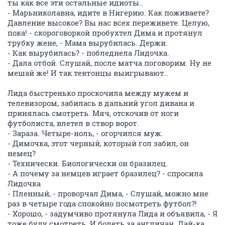
ты как все эти остальные идиоты..
- Марьниколавна, идите в Нигерию. Как поживаете?
Давление высокое? Вы нас всех переживете. Целую,
пока! - скороговоркой пробухтел Дима и протянул
трубку жене, - Мама вырубилась. Держи.
- Как вырубилась? - побледнела Лидочка.
- Дала отбой. Слушай, после матча поговорим. Ну не
мешай же! И так тевтонцы выигрывают..
Лида быстренько проскочила между мужем и
телевизором, забилась в дальний угол дивана и
принялась смотреть. Мяч, отскочив от ноги
футболиста, влетел в створ ворот.
- Зараза. Четыре-ноль, - огорчился муж.
- Димочка, этот черный, который гол забил, он
немец?
- Технически. Биологически он бразилец.
- А почему за немцев играет бразилец? - спросила
Лидочка
- Пленный, - проворчал Дима, - Слушай, можно мне
раз в четыре года спокойно посмотреть футбол?!
- Хорошо, - задумчиво протянула Лида и объявила, - Я
тоже буду смотреть. И болеть за англичан. Дай-ка