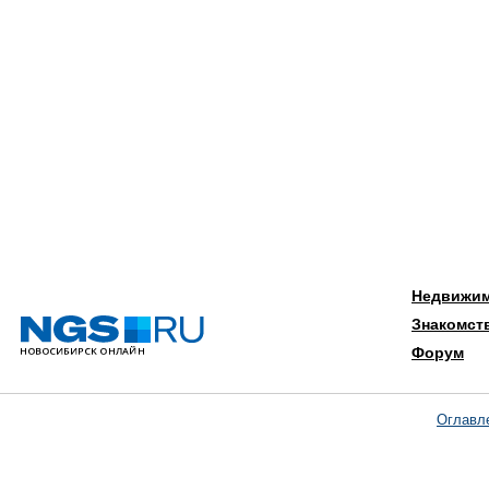
Недвижи
Знакомст
Форум
Оглавл