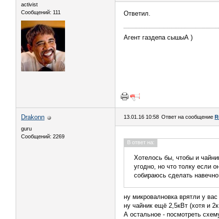
activist
Сообщений: 111
Ответил.
Агент газдепа сышыА )
Drakonn
13.01.16 10:58
Ответ на сообщение
R
guru
Сообщений: 2269
В ответ на:
Хотелось бы, чтобы и чайн
угодно, но что толку если 
собираюсь сделать навечно
ну микровалновка врятли у вас
ну чайник ещё 2,5кВт (хотя и 2
А остальное - посмотреть схем