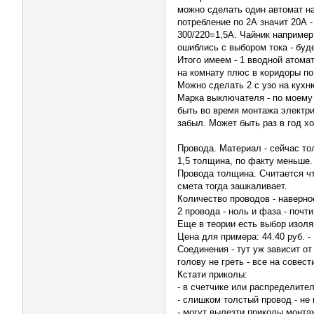
можно сделать один автомат на
потребление по 2А значит 20А 
300/220=1,5А. Чайник например
ошиблись с выбором тока - буд
Итого имеем - 1 вводной атомат,
на комнату плюс в коридоры по 1
Можно сделать 2 с узо на кухн
Марка выключателя - по моему 
быть во время монтажа электри
забыл. Может быть раз в год х
Провода. Материал - сейчас то
1,5 толщина, по факту меньше. 
Провода толщина. Считается что
смета тогда зашкаливает.
Количество проводов - наверное
2 провода - ноль и фаза - почт
Еще в теории есть выбор изоляц
Цена для примера: 44.40 руб. -
Соединения - тут уж зависит о
голову не греть - все на совест
Кстати приколы:
- в счетчике или распределител
- слишком толстый провод - не
- могут вылезти приколы монта