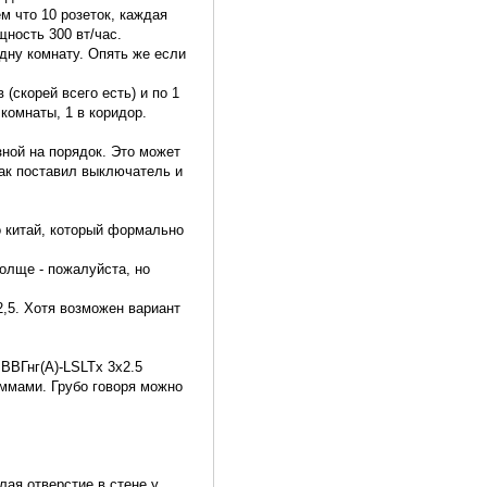
 что 10 розеток, каждая
щность 300 вт/час.
одну комнату. Опять же если
 (скорей всего есть) и по 1
 комнаты, 1 в коридор.
ной на порядок. Это может
так поставил выключатель и
о китай, который формально
толще - пожалуйста, но
2,5. Хотя возможен вариант
 ВВГнг(А)-LSLTx 3х2.5
еммами. Грубо говоря можно
.
лая отверстие в стене у