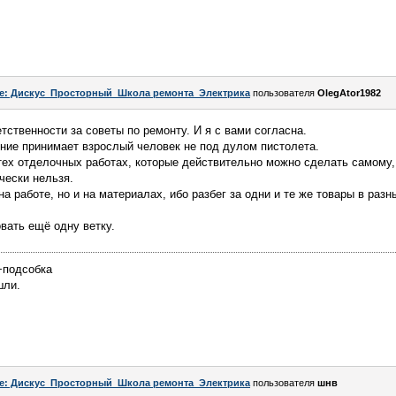
e: Дискус_Просторный_Школа ремонта_Электрика
пользователя
OlegAtor1982
тственности за советы по ремонту. И я с вами согласна.
ение принимает взрослый человек не под дулом пистолета.
 тех отделочных работах, которые действительно можно сделать самому, 
чески нельзя.
а работе, но и на материалах, ибо разбег за одни и те же товары в раз
овать ещё одну ветку.
7+подсобка
шли.
e: Дискус_Просторный_Школа ремонта_Электрика
пользователя
шнв