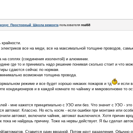
искус_Просторный_Школа ремонта
пользователя
real68
 крайности.
ы электриков все на меди, все на максимальной толщине проводов, сам
а на соплях (соединения изолентой) и алюминии.
дине где то и принимать надо решение понимая сколько стоит и что мож
ртиры сдаются сейчас по нормам.
И минимально возможная толщина провода.
ормальном режиме и все будет хорошо никаких пожаров и тд
и если в
ите кондиционеров и в каждой комнате по чайнику и микроволновке то ос
ей - мне кажется принципиально с УЗО или без. Что значит с УЗО - это 
ся автомат. Классно. Но есть косяк - если ошибки при монтаже или особ
ючили автомат, включили чайник, автомат выключился. Хотя причин вро
к пока не найдешь причину. Тоже на нервы действует. Я бы сделал авто
й/автоматов. Ставится один вводной. Потом идут разделения. Обычно о