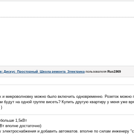
e: Дискус_Просторный_Школа ремонта_Электрика
пользователя
Rus1969
ик и микроволновку можно было включить одновременно. Розеток можно 
они будут на одной группе висеть? Купить другую квартиру у меня уже вр
 )
 больше 1,5кВт
кВт вполне достаточно)
у электроснабжения и добавить автоматов. вполне по силам инженеру "с