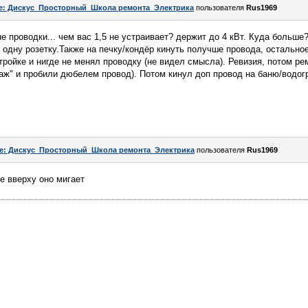
e: Дискус_Просторный_Школа ремонта_Электрика
пользователя
Rus1969
е проводки... чем вас 1,5 не устраивает? держит до 4 кВт. Куда больше
одну розетку.Также на печку/кондёр кинуть получше провода, остальное 
ройке и нигде не менял проводку (не видел смысла). Ревизия, потом рем
аж" и пробили дюбелем провод). Потом кинул доп провод на баню/водог
e: Дискус_Просторный_Школа ремонта_Электрика
пользователя
Rus1969
е вверху оно мигает