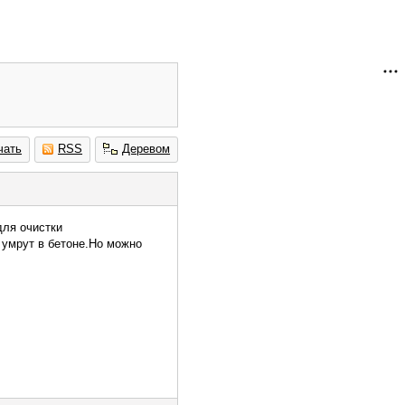
чать
RSS
Деревом
для очистки
 умрут в бетоне.Но можно