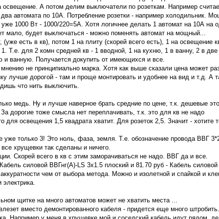
 освещение. А потом делим выключатели по розеткам. Например считаем
- два автомата по 10А. Потребление розетки - например холодильник. Мо
 уже 1000 Вт - 1000/220=5А. Хотя логичнее делать 1 автомат на 10А на 
ет мало, будет выключаться - можно поменять автомат на мощный...
 (уже есть в кв), потом 1 на плиту (скорей всего есть), 1 на освещение кв
. Т.е. для 2 комн средней кв - 1 вводной, 1 на кухню, 1 в ванну, 2 в две
ю и ванную. Получается докупить от имеющихся и все.
мнению не принципиально марка. Хотя как выше сказали цена может раз
ку лучше дорогой - там и проще монтировать и удобнее на вид и т.д. А 
одишь что нить выключить.
лько медь. Ну и лучше наверное брать средние по цене, т.к. дешевые эт
За дорогие тоже смысла нет переплачивать, т.к. это для кв не надо
 для освещения 1,5 квадрата хватит. Для розеток 2,5. Значит - хотите 
 уже только 3! Это ноль, фаза, земля. Т.е. обозначение провода ВВГ 3*
и все хрущевки так сделаны и ничего.
ии. Скорей всего в кв с этим заморачиваться не надо. ВВГ да и все.
 Кабель силовой ВВГнг(А)-LS 3х1.5 плоский и 81.70 руб - Кабель силовой
т аккуратности чем от выбора метода. Можно и изолетной и спайкой и кл
и электрика.
ьном щитке на много автоматов может не хватить места ...
 влезет вместо демонтированного кабеля - придется еще много штробить
жа. Например у меня в хрущевке мой и соседский кабель идут рядом, де