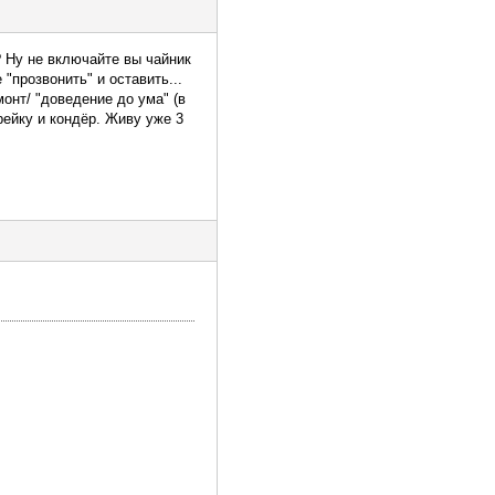
? Ну не включайте вы чайник
"прозвонить" и оставить...
онт/ "доведение до ума" (в
рейку и кондёр. Живу уже 3