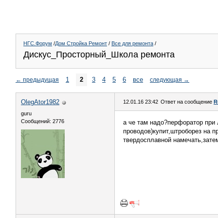
НГС.Форум
/
Дом Стройка Ремонт
/
Все для ремонта
/
Дискус_Просторный_Школа ремонта
1
2
3
4
5
6
все
←
предыдущая
следующая
→
OlegAtor1982
12.01.16 23:42
Ответ на сообщение
R
guru
Сообщений: 2776
а че там надо?перфоратор при 
проводов)купит,штроборез на п
твердосплавной намечать,затем