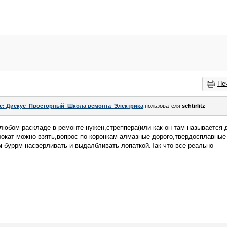
Пе
e: Дискус_Просторный_Школа ремонта_Электрика
пользователя
schtirlitz
любом раскладе в ремонте нужен,стреппера(или как он там называется 
рокат можно взять,вопрос по коронкам-алмазные дорого,твердосплавные
 буррм насверливать и выдалбливать лопаткой.Так что все реально