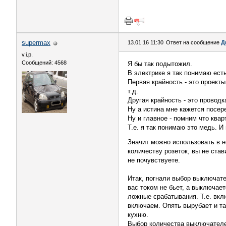
supermax
13.01.16 11:30
Ответ на сообщение
Д
v.i.p.
Сообщений: 4568
Я бы так подытожил.
В электрике я так понимаю есть
Первая крайность - это проект
т.д.
Другая крайность - это проводк
Ну а истина мне кажется посере
Ну и главное - помним что ква
Т.е. я так понимаю это медь. 
Значит можно использовать в н
количеству розеток, вы не став
не почувствуете.
Итак, погнали выбор выключател
вас током не бьет, а выключает
ложные срабатывания. Т.е. вкл
включаем. Опять вырубает и та
кухню.
Выбор количества выключателе