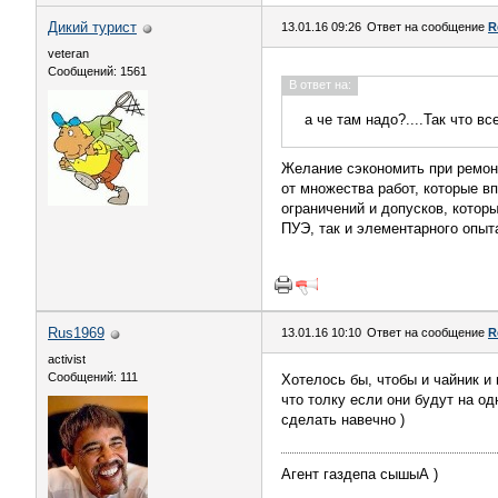
Дикий турист
13.01.16 09:26
Ответ на сообщение
R
veteran
Сообщений: 1561
В ответ на:
а че там надо?....Так что в
Желание сэкономить при ремонт
от множества работ, которые в
ограничений и допусков, которы
ПУЭ, так и элементарного опыт
Rus1969
13.01.16 10:10
Ответ на сообщение
R
activist
Сообщений: 111
Хотелось бы, чтобы и чайник и
что толку если они будут на о
сделать навечно )
Агент газдепа сышыА )