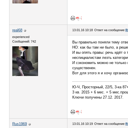
real68
13.01.16 10:18
Ответ на сообщение
R
experienced
Сообщений: 742
Вы правильно поняли тему отве
НО: как бы там ни было, а реш
И вы опять правы: речь идёт о
неспициалистам лезть категори
И сэкономить можно не только н
существенен.
Вот для этого я и хочу организ
Ю-Ч, Просторный, 22/5, 3-ка 8
3 кв. 2015 + 6 мес. + 5 мес.про
Ключи получены 27.12. 2017.
Rus1969
13.01.16 10:19
Ответ на сообщение
R