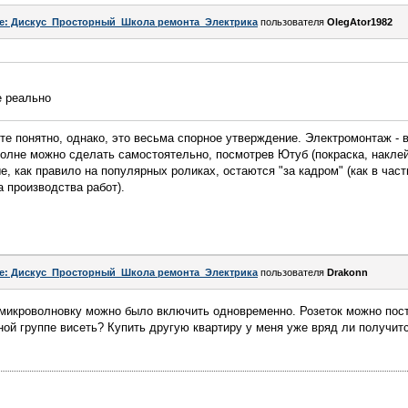
e: Дискус_Просторный_Школа ремонта_Электрика
пользователя
OlegAtor1982
се реально
е понятно, однако, это весьма спорное утверждение. Электромонтаж - в
полне можно сделать самостоятельно, посмотрев Ютуб (покраска, наклейк
е, как правило на популярных роликах, остаются "за кадром" (как в ча
а производства работ).
e: Дискус_Просторный_Школа ремонта_Электрика
пользователя
Drakonn
 микроволновку можно было включить одновременно. Розеток можно пост
дной группе висеть? Купить другую квартиру у меня уже вряд ли получит