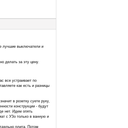
ые лучшие выключатели и
но делать за эту цену.
ас все устраивает по
тавляете как есть и разницы
значит в розетку суете руку,
енности конструкции - будут
де нет. Идем опять
мат с УЗо только в ванную и
тдельно плита. Потом