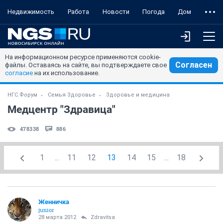
Недвижимость
Работа
Новости
Погода
Дом
На информационном ресурсе применяются cookie-
Согласен
файлы. Оставаясь на сайте, вы подтверждаете свое
согласие
на их использование.
НГС.Форум
Семья Здоровье
Здоровье и медицина
Медцентр "Здравица"
478338
886
1
...
11
12
13
14
15
...
18
Женничка
junior
28 марта 2012
Zdravitsa