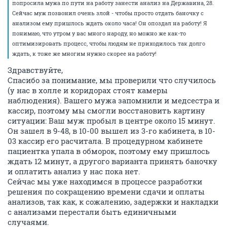
попросила мужа по пути на работу занести анализ на Державина, 28.
Сейчас муж позвонил очень злой - чтобы просто отдать баночку с
анализом ему пришлось ждать около часа! Он опоздал на работу! Я
понимаю, что утром у вас много народу, но можно же как-то
оптимизировать процесс, чтобы людям не приходилось так долго
ждать, к тоже же многим нужно скорее на работу!
Здравствуйте,
Спасибо за понимание, мы проверили что случилось
(у нас в холле и коридорах стоят камеры
наблюдения). Вашего мужа запомнили и медсестра и
кассир, поэтому мы смогли восстановить картину
ситуации: Ваш муж пробыл в центре около 15 минут.
Он зашел в 9-48, в 10-00 вышел из 3-го кабинета, в 10-
03 кассир его расчитала. В процедурном кабинете
пациентка упала в обморок, поэтому ему пришлось
ждать 12 минут, а другого варианта принять баночку
и оплатить анализ у нас пока нет.
Сейчас мы уже находимся в процессе разработки
решения по сокращению времени сдачи и оплаты
анализов, так как, к сожалению, задержки и накладки
с анализами перестали быть единичными
случаями.