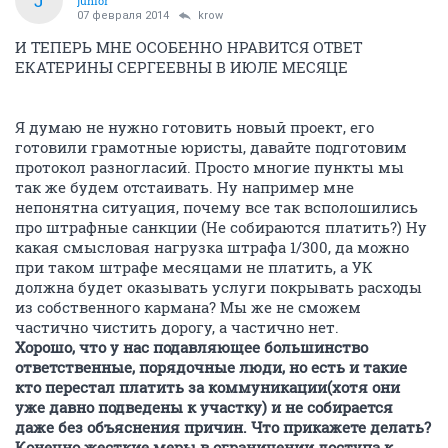
J
junior
07 февраля 2014
krow
И ТЕПЕРЬ МНЕ ОСОБЕННО НРАВИТСЯ ОТВЕТ
ЕКАТЕРИНЫ СЕРГЕЕВНЫ В ИЮЛЕ МЕСЯЦЕ
Я думаю не нужно готовить новый проект, его
готовили грамотные юристы, давайте подготовим
протокол разногласий. Просто многие пункты мы
так же будем отстаивать. Ну например мне
непонятна ситуация, почему все так всполошились
про штрафные санкции (Не собираются платить?) Ну
какая смысловая нагрузка штрафа 1/300, да можно
при таком штрафе месяцами не платить, а УК
должна будет оказывать услуги покрывать расходы
из собственного кармана? Мы же не сможем
частично чистить дорогу, а частично нет.
Хорошо, что у нас подавляющее большинство
ответственные, порядочные люди, но есть и такие
кто перестал платить за коммуникации(хотя они
уже давно подведены к участку) и не собирается
даже без объяснения причин. Что прикажете делать?
Конечно жесткие меры в ограничении доступа к