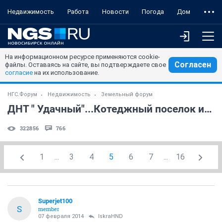
Недвижимость
Работа
Новости
Погода
Дом
На информационном ресурсе применяются cookie-
Согласен
файлы. Оставаясь на сайте, вы подтверждаете свое
согласие
на их использование.
НГС.Форум
Недвижимость
Земельный форум
ДНТ " Удачный"...Котеджный поселок или все таки Дачи ?
322856
766
1
...
3
4
5
6
7
...
16
Superjet100
S
member
07 февраля 2014
IskraHND