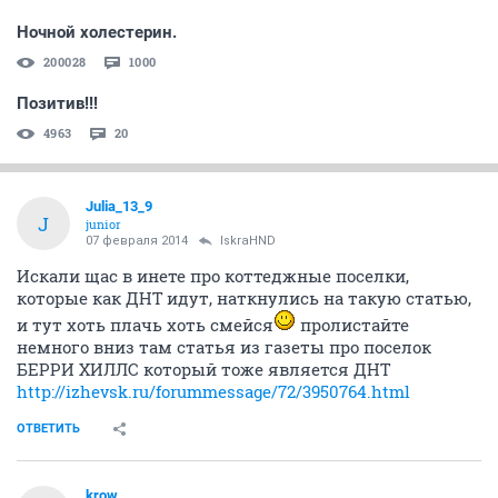
Ночной холестерин.
200028
1000
Позитив!!!
4963
20
Julia_13_9
J
junior
07 февраля 2014
IskraHND
Искали щас в инете про коттеджные поселки,
которые как ДНТ идут, наткнулись на такую статью,
и тут хоть плачь хоть смейся
пролистайте
немного вниз там статья из газеты про поселок
БЕРРИ ХИЛЛС который тоже является ДНТ
http://izhevsk.ru/forummessage/72/3950764.html
ОТВЕТИТЬ
krow