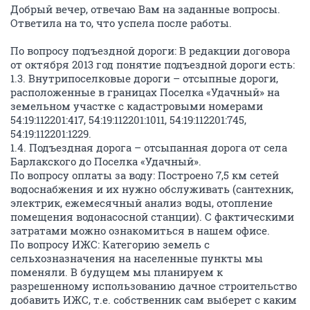
Добрый вечер, отвечаю Вам на заданные вопросы.
Ответила на то, что успела после работы.
По вопросу подъездной дороги: В редакции договора
от октября 2013 год понятие подъездной дороги есть:
1.3. Внутрипоселковые дороги – отсыпные дороги,
расположенные в границах Поселка «Удачный» на
земельном участке с кадастровыми номерами
54:19:112201:417, 54:19:112201:1011, 54:19:112201:745,
54:19:112201:1229.
1.4. Подъездная дорога – отсыпанная дорога от села
Барлакского до Поселка «Удачный».
По вопросу оплаты за воду: Построено 7,5 км сетей
водоснабжения и их нужно обслуживать (сантехник,
электрик, ежемесячный анализ воды, отопление
помещения водонасосной станции). С фактическими
затратами можно ознакомиться в нашем офисе.
По вопросу ИЖС: Категорию земель с
сельхозназначения на населенные пункты мы
поменяли. В будущем мы планируем к
разрешенному использованию дачное строительство
добавить ИЖС, т.е. собственник сам выберет с каким