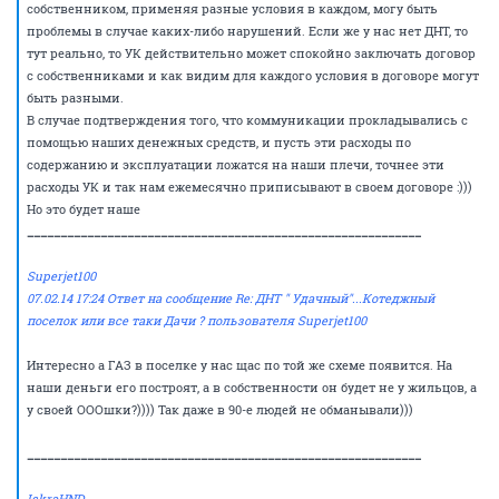
собственником, применяя разные условия в каждом, могу быть
проблемы в случае каких-либо нарушений. Если же у нас нет ДНТ, то
тут реально, то УК действительно может спокойно заключать договор
с собственниками и как видим для каждого условия в договоре могут
быть разными.
В случае подтверждения того, что коммуникации прокладывались с
помощью наших денежных средств, и пусть эти расходы по
содержанию и эксплуатации ложатся на наши плечи, точнее эти
расходы УК и так нам ежемесячно приписывают в своем договоре :)))
Но это будет наше
___________________________________________________________
Superjet100
07.02.14 17:24 Ответ на сообщение Re: ДНТ " Удачный"...Котеджный
поселок или все таки Дачи ? пользователя Superjet100
Интересно а ГАЗ в поселке у нас щас по той же схеме появится. На
наши деньги его построят, а в собственности он будет не у жильцов, а
у своей ОООшки?)))) Так даже в 90-е людей не обманывали)))
___________________________________________________________
IskraHND