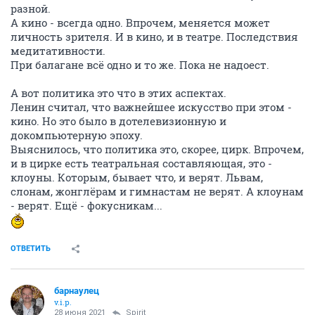
разной.
А кино - всегда одно. Впрочем, меняется может
личность зрителя. И в кино, и в театре. Последствия
медитативности.
При балагане всё одно и то же. Пока не надоест.
А вот политика это что в этих аспектах.
Ленин считал, что важнейшее искусство при этом -
кино. Но это было в дотелевизионную и
докомпьютерную эпоху.
Выяснилось, что политика это, скорее, цирк. Впрочем,
и в цирке есть театральная составляющая, это -
клоуны. Которым, бывает что, и верят. Львам,
слонам, жонглёрам и гимнастам не верят. А клоунам
- верят. Ещё - фокусникам...
ОТВЕТИТЬ
барнаулец
v.i.p.
28 июня 2021
Spirit