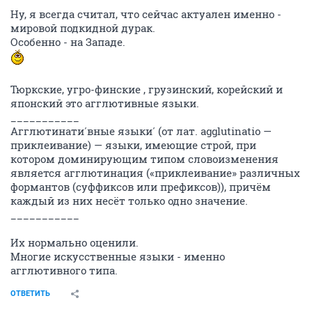
Ну, я всегда считал, что сейчас актуален именно -
мировой подкидной дурак.
Особенно - на Западе.
Тюркские, угро-финские , грузинский, корейский и
японский это агглютивные языки.
___________
Агглютинати́вные языки́ (от лат. agglutinatio —
приклеивание) — языки, имеющие строй, при
котором доминирующим типом словоизменения
является агглютинация («приклеивание» различных
формантов (суффиксов или префиксов)), причём
каждый из них несёт только одно значение.
___________
Их нормально оценили.
Многие искусственные языки - именно
агглютивного типа.
ОТВЕТИТЬ