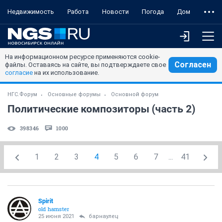
Недвижимость
Работа
Новости
Погода
Дом
На информационном ресурсе применяются cookie-
Согласен
файлы. Оставаясь на сайте, вы подтверждаете свое
согласие
на их использование.
НГС.Форум
Основные форумы
Основной форум
Политические композиторы (часть 2)
398346
1000
1
2
3
4
5
6
7
...
41
Spirit
old hamster
25 июня 2021
барнаулец