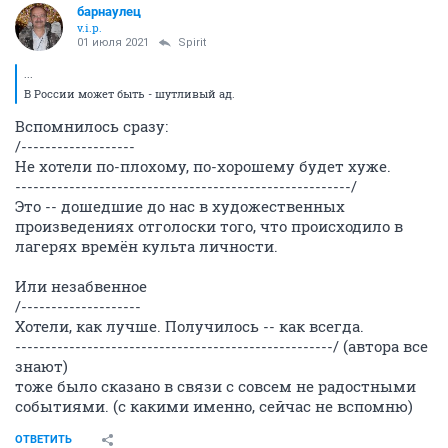
барнаулец
v.i.p.
01 июля 2021
Spirit
...
В России может быть - шутливый ад.
Вспомнилось сразу:
/-------------------
Не хотели по-плохому, по-хорошему будет хуже.
--------------------------------------------------------/
Это -- дошедшие до нас в художественных
произведениях отголоски того, что происходило в
лагерях времён культа личности.
Или незабвенное
/--------------------
Хотели, как лучше. Получилось -- как всегда.
-----------------------------------------------------/ (автора все
знают)
тоже было сказано в связи с совсем не радостными
событиями. (с какими именно, сейчас не вспомню)
ОТВЕТИТЬ