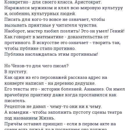
Конкретно - для своего класса. Аристократ.
Наряжался мужиком и клял всю мировую культуру
и, особенно, культурных людей.
Писать для кого-то вовсе не означает, чтобы
вызывать приятные у читателя чувства.
Наоборот, мастер любил позлить! Это он умел! Гений!
Как говорят в математике - доказательства от
противного. В искусстве это означает - творить так,
чтобы публике стало противно.
Публика наслаждалась этим противным!
Но Чехов-то для чего писал?
В пустоту.
Как один из его персонажей рассказа адрес на
конверте написал - на деревню дедушке.
Его тексты это - истории болезней. Анамнез. Он имел
врачебную практику даже когда прославился как
писатель.
Рецептов не давал - чему-то они ни к чему.
А комедии - чтобы заполнить пустоту сцены театра
под названием Жизнь.
Причём оставил принцип - если в первом акте на
сцене есть ружьё, то в последнем оно должно