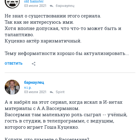
old hamster
03 июля 2021
барнаулец
Не знал о существовании этого сериала.
Так как не интересуюсь ими.
Хотя вполне допуская, что что-то может быть и
талантливо.
Куценко актёр харизматичный.
Тему неформатности хорошо бы актуализировать...
ОТВЕТИТЬ
барнаулец
v.i.p.
03 июля 2021
Spirit
А я набрёл на этот сериал, когда искал в И-нетах
материалы с А.А.Вассерманом.
Вассерман там маленькую роль сыграл -- учёный,
гость в студии, в телепрограмме, с ведущим,
которого играет Гоша Куценко.
Кстати, что думаете о Вассермане?