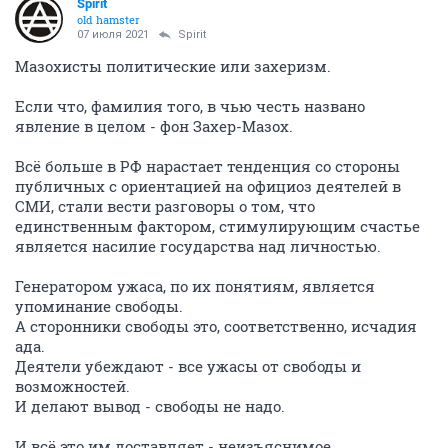
Spirit
old hamster
07 июля 2021
Spirit
Мазохисты политические или захеризм.
Если что, фамилия того, в чью честь названо
явление в целом - фон Захер-Мазох.
Всё больше в РФ нарастает тенденция со стороны
публичных с ориентацией на официоз деятелей в
СМИ, стали вести разговоры о том, что
единственным фактором, стимулирующим счастье
является насилие государства над личностью.
Генератором ужаса, по их понятиям, является
упоминание свободы.
А сторонники свободы это, соответственно, исчадия
ада.
Деятели убеждают - все ужасы от свободы и
возможностей.
И делают вывод - свободы не надо.
И всё это им доставляет - неизъяснимое