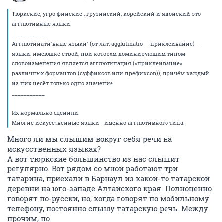
Тюркские, угро-финские , грузинский, корейский и японский это
агглютивные языки.
___________
Агглютинати́вные языки́ (от лат. agglutinatio — приклеивание) —
языки, имеющие строй, при котором доминирующим типом
словоизменения является агглютинация («приклеивание»
различных формантов (суффиксов или префиксов)), причём каждый
из них несёт только одно значение.
___________
Их нормально оценили.
Многие искусственные языки - именно агглютивного типа.
Много ли мы слышим вокруг себя речи на
искусственных языках?
А вот тюркские большинство из нас слышит
регулярно. Вот рядом со мной работают три
татарина, приехали в Барнаул из какой-то татарской
деревни на юго-западе Алтайского края. Полноценно
говорят по-русски, но, когда говорят по мобильному
телефону, постоянно слышу татарскую речь. Между
прочим, по