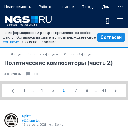
Недвижимость
Работа
Новости
Погода
Дом
На информационном ресурсе применяются cookie-
Согласен
файлы. Оставаясь на сайте, вы подтверждаете свое
согласие
на их использование.
НГС.Форум
Основные форумы
Основной форум
Политические композиторы (часть 2)
398345
1000
1
...
4
5
6
7
8
...
41
Spirit
old hamster
19 августа 2021
Spirit