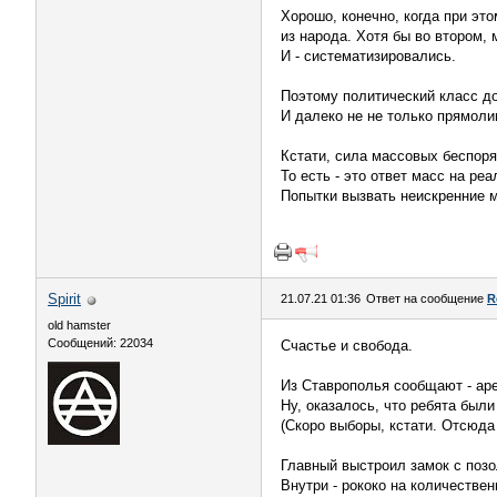
Хорошо, конечно, когда при эт
из народа. Хотя бы во втором,
И - систематизировались.
Поэтому политический класс до
И далеко не не только прямоли
Кстати, сила массовых беспоря
То есть - это ответ масс на ре
Попытки вызвать неискренние
Spirit
21.07.21 01:36
Ответ на сообщение
R
old hamster
Сообщений: 22034
Счастье и свобода.
Из Ставрополья сообщают - аре
Ну, оказалось, что ребята были
(Скоро выборы, кстати. Отсюда и
Главный выстроил замок с позо
Внутри - рококо на количестве