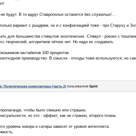
ит!
 не будут. В то вдруг Ставрополье останется без служилых!...
только вариант с рыцарем, но и с конфискацией тоже - про Старуху и Зо
ать для большинства стимулов экзотических. Стимул - рококо с пошлинк
сс творческий, алгоритмов чётких нет. Но надо их создавать.
окошников-застабилов 100 процентов.
Безотходное производство. В смысле - отходы тоже используются, но са
e: Политические композиторы (часть 2)
пользователя
Spirit
 пропаганде, чтобы было смешно или страшно.
ексуальности, но это - эффект, как ни странно, второго плана.
что уровень юмора и сатиры зависит от уровня интеллекта.
имость.