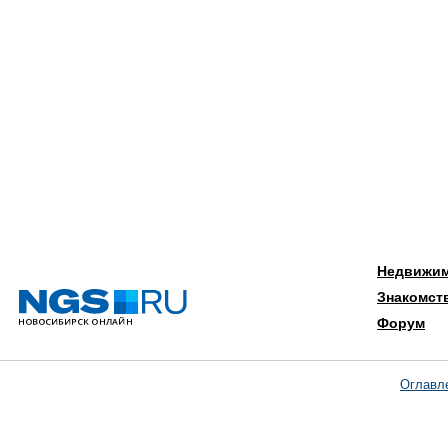
Недвижи
Знакомст
Форум
Оглавл