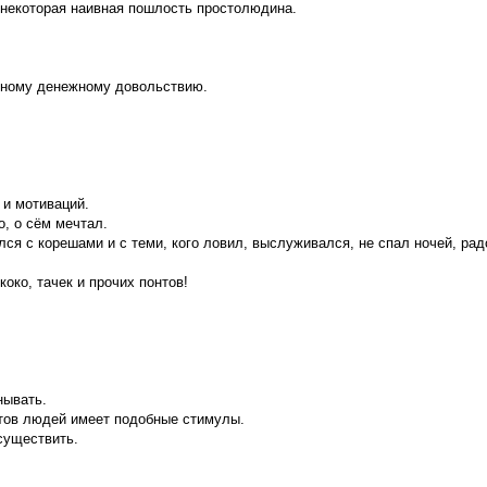
 некоторая наивная пошлость простолюдина.
бному денежному довольствию.
 и мотиваций.
о, о сём мечтал.
лся с корешами и с теми, кого ловил, выслуживался, не спал ночей, ра
коко, тачек и прочих понтов!
.
нывать.
нтов людей имеет подобные стимулы.
осуществить.