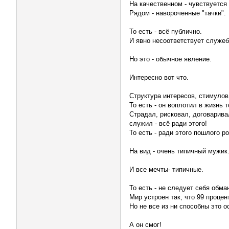
На качественном - чувствуется
Рядом - навороченные "тачки".
То есть - всё публично.
И явно несоответствует служе
Но это - обычное явление.
Интересно вот что.
Структура интересов, стимулов
То есть - он воплотил в жизнь т
Страдал, рисковал, договарива
служил - всё ради этого!
То есть - ради этого пошлого ро
На вид - очень типичный мужик
И все мечты- типичные.
То есть - не следует себя обма
Мир устроен так, что 99 проце
Но не все из ни способны это 
А он смог!