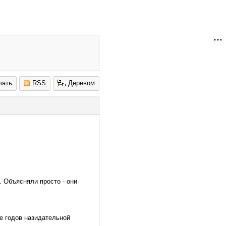
чать
RSS
Деревом
 Объясняли просто - они
е годов назидательной