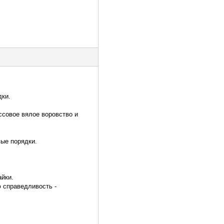
дки.
ссовое вялое воровство и
вые порядки.
айки.
 справедливость -