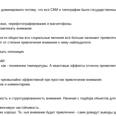
 доминировало потому, что все СМИ и типографии были государственным
нках, перефотографирование и магнитофоны.
привлекать внимание.
ности общества все социальные явления всё больше начинают проявлятьс
т от степени привлечения внимания к нему наблюдателя.
вать оппозиция.
СМИ.
 как - понижение температуры. А квантовые эффекты отлично проявляют
я чрезвычайно эффективной при простом привлечении внимания.
ов и комментариев.
сть и структурированность внимания. Начиная с подбора объектов для
вязчивую настойчивость..
же хорошо. Те, чьё внимание будет привлечено - сами доведут выводы д