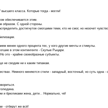
 высшего класса. Которые тогда - могли!
гом обеспечивается этим.
м образом. С одной стороны.
спределить достигнутое смогшими теми, кто не смог, но незочет чувств
билизации.
ием менее одного процента тех, у кого другие мечты и стимулы.
могшие в этом контингенте - Скупые Рыцари.
 Но это - крайне своеобразные субъекты.
ще не сводим ни к каким типажам.
ществах. Немного меняются стили - западный, восточный, но суть одна -
овориться.
толюдина.
м и брюликами жена, дети... Нормально, чё!
е - отберут же всё!