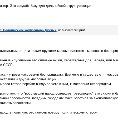
ктор. Это создаёт базу для дальнейшей структуризации.
e: Политические композиторы (часть 2)
пользователя
Spirit
вительным политическим оружием массы являются - массовые беспоря
ачения - публичные это силовые акции, характерные для Запада, или ма
 в СССР.
асс - угрозы массовыми беспорядками. Для чего и существуют... массо
онстрации и другие массовые акции.
о масса готова перейти в случае чего к ним, к массовым беспорядкам.
рии о том, что "восставший народ совершает революцию" это сказки и б
льной способности Западных городских масс бороться за экономическую
аивать забастовки.
арод в политике, это помочь новому политическому классу.