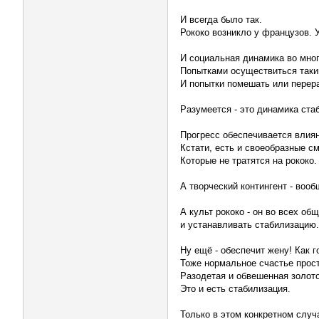
И всегда было так.
Рококо возникло у французов. У
И социальная динамика во мно
Попытками осуществиться таки
И попытки помешать или перера
Разумеется - это динамика ста
Прогресс обеспечивается влиян
Кстати, есть и своеобразные с
Которые не тратятся на рококо.
А творческий контингент - вооб
А культ рококо - он во всех об
и устанавливать стабилизацию.
Ну ещё - обеспечит жену! Как г
Тоже нормальное счастье прос
Разодетая и обвешенная золото
Это и есть стабилизация.
Только в этом конкретном случа