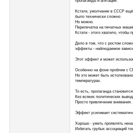
пропаганды и агитации.
Кстати, умолчание в СССР ещё
было технически сложно.
Но можно.
Перепечатка на печатных маши
Кстати - этого хватило, чтобы 
Дело в том, что с ростом слож
эффекты - наблюдаемое зависи
Этот эффект и может использо
Особенно на фоне проблем с 
Но это может быть истолковано
температурах.
То есть, пропаганда становитс
Кез всяких политических вывод
Просто привлечение внимания.
Эффект усиливает систематично
Хорошо - уметь проявлять нена
Избегать грубых ассоциаций то