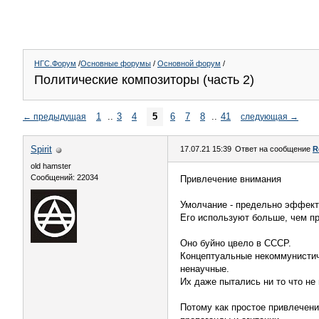
НГС.Форум
/
Основные форумы
/
Основной форум
/
Политические композиторы (часть 2)
1
..
3
4
5
6
7
8
..
41
←
предыдущая
следующая
→
Spirit
17.07.21 15:39
Ответ на сообщение
R
old hamster
Сообщений: 22034
Привлечение внимания
Умолчание - предельно эффект
Его используют больше, чем п
Оно буйно цвело в СССР.
Концептуальные некоммунистиче
ненаучные.
Их даже пытались ни то что не 
Потому как простое привлечен