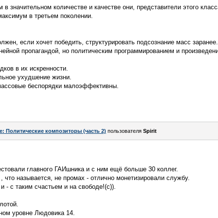
ом в значительном количестве и качестве они, представители этого клас
 максимум в третьем поколении.
лжен, если хочет победить, структурировать подсознание масс заранее.
нейной пропагандой, но политическим программированием и произведен
дков в их искренности.
альное ухудшение жизни.
 массовые беспорядки малоэффективны.
e: Политические композиторы (часть 2)
пользователя
Spirit
стовали главного ГАИшника и с ним ещё больше 30 коллег.
 , что называется, не промах - отлично монетизировали службу.
 - с таким счастьем и на свободе!(с)).
лотой.
нном уровне Людовика 14.