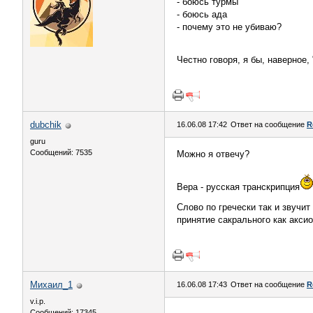
- боюсь турмы
- боюсь ада
- почему это не убиваю?
Честно говоря, я бы, наверное, 
dubchik
16.06.08 17:42
Ответ на сообщение
R
guru
Сообщений: 7535
Можно я отвечу?
Вера - русская транскрипция
Слово по гречески так и звучит 
принятие сакрального как аксио
Михаил_1
16.06.08 17:43
Ответ на сообщение
R
v.i.p.
Сообщений: 17345