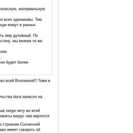
и телесную, материальную
ля всех одинаковы. Тем
юди живут в разных
ять мир духовный. По
истину, мы можем те же
ное.
.
ьно будет более
 во всей Вселенной? Тоже в
льства бога занесло на
ше нигде нету во всей
планеты вокруг нее вертятся
 в строении Солнечной
аво имеет говорить об