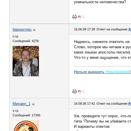
уникальности человечества?
барнаулец
16.06.08 17:39
Ответ на сообщение
Х
v.i.p.
Сообщений: 4278
Надеюсь, сможете ответить на 
Слово, которое мы читаем в ру
каких языках апостолы писали)
Что-то у меня ощущение, что к
Нельзя выразить
Невыразимое
!
Михаил_1
16.06.08 17:41
Ответ на сообщение
R
v.i.p.
Сообщений: 17345
Хм, проведите тут опрос, что-ли
типа "Почему вы не убиваете с
И варианты ответов: