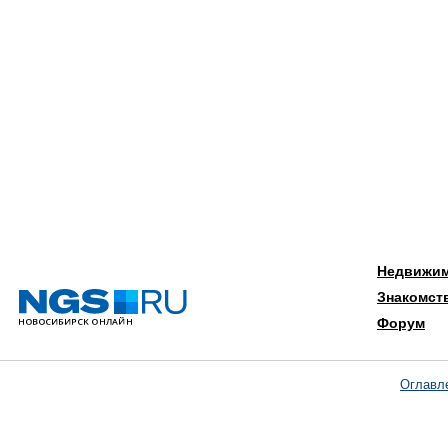
Недвижи
Знакомст
Форум
Оглавл