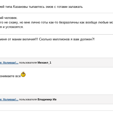
ией типа Казановы тыпаетесь эмов с готами залажать
ий человек.
его не скажу, но мне лично готы как-то безразличны как вообще любые м
 и успокоятся.
меня от мании величия!!! Сколько миллионов я вам должен?!
e: Холивар!...
пользователя
Михаил_1
понимаете все
e: Холивар!...
пользователя
Владимир Ив