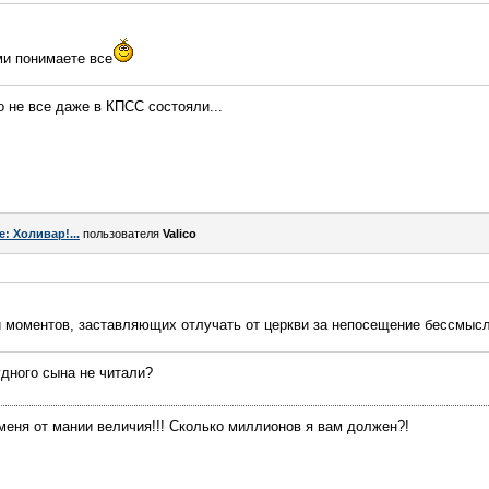
ми понимаете все
 не все даже в КПСС состояли...
e: Холивар!...
пользователя
Valico
и моментов, заставляющих отлучать от церкви за непосещение бессмыс
удного сына не читали?
меня от мании величия!!! Сколько миллионов я вам должен?!