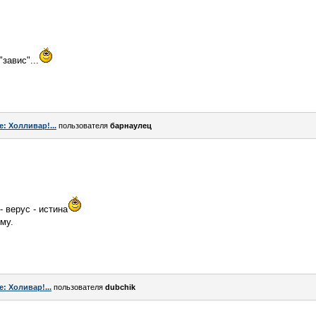
"завис"...
e: Холливар!...
пользователя
барнаулец
- верус - истина
му.
e: Холивар!...
пользователя
dubchik