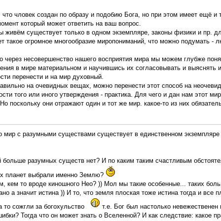
, что чловек создан по образу и подобию Бога, но при этом имеет ещё 
момент который может ответить на ваш вопрос.
ы живём существует только в одном экземпляре, законы физики и пр. д
т такое огромное многообразие миропониманий, что можно подумать - л
что через несовершенство нашего восприятия мира мы можем глубже пон
дения в мире материальном и научившись их согласовывать и выяснять 
сти перенести и на мир духовный.
авильно на очевидных вещах, можно перенести этот способ на неочевид
сти того или иного утверждения - практика. Для чего и дан нам этот мир
 Но поскольку они отражают один и тот же мир. какое-то из них обязател
то мир с разумными существами существует в единственном экземпляре
 больше разумных существ нет? И по каким таким счастливым обстояте
ех планет выбрали именно Землю?
м, кем то вроде киношного Нео? )) Мол мы такие особенные... таких боль
ано а значит истина )) И то, что земля плоская тоже истина тогда и все 
а то сожгли за богохульство
т.е. Бог был настолько невежественен
ибки? Тогда что он может знать о Вселенной? И как следствие: какое пр