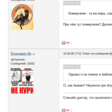
В ответ на:
Коммунизм - та же вера, са
При чём тут коммунизм? Далеко
Владимир Ив
16.06.08 17:51
Ответ на сообщение
R
old hamster
Сообщений: 10032
В ответ на:
Однако я не помню в библи
О, как бывает! Неужели про бл
Спасибо доктор, что вылечили 