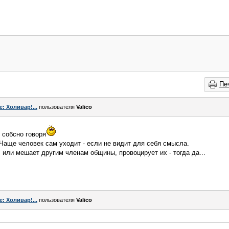
Пе
e: Холивар!...
пользователя
Valico
 собсно говоря
 Чаще человек сам уходит - если не видит для себя смысла.
 или мешает другим членам общины, провоцирует их - тогда да...
e: Холивар!...
пользователя
Valico