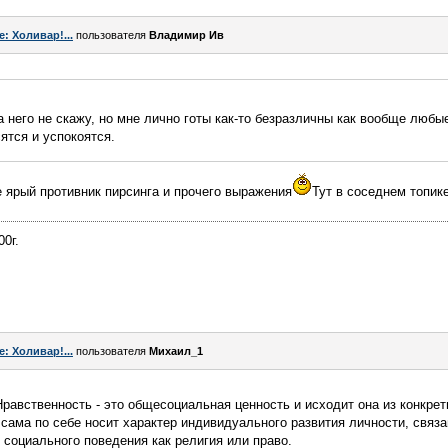
e: Холивар!...
пользователя
Владимир Ив
а него не скажу, но мне лично готы как-то безразличны как вообще любы
ятся и успокоятся.
е ярый противник пирсинга и прочего выражения
Тут в соседнем топик
00г.
e: Холивар!...
пользователя
Михаил_1
Нравственность - это общесоциальная ценность и исходит она из конкре
 сама по себе носит характер индивидуального развития личности, связа
социального поведения как религия или право.