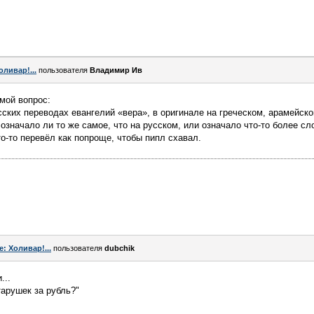
оливар!...
пользователя
Владимир Ив
мой вопрос:
сских переводах евангелий «вера», в оригинале на греческом, арамейско
 означало ли то же самое, что на русском, или означало что-то более с
то-то перевёл как попроще, чтобы пипл схавал.
e: Холивар!...
пользователя
dubchik
...
тарушек за рубль?"