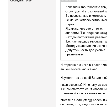
Сообщений: 2456
Христианство говорит о том
структуру. И это ключевой 
Во-первых, мир в котором м
не менее человечество имее
мирах.
Я думаю, что это от того, 
аналогии. Т.е. видя расхож
методы постижения реально
Т.е. научившись мыслить пр
Метод установления истинно
Допустим, есть два учения.
правильным.
Интересно а с чего вы взяли ч
вашей книжке написано?
Неужели так во всей Вселенной
наши окраины? И почему из вс
Т.е. вы считаете себя избранны
Вселенной - так в книжке напис
вместе с Солнцем :))) Коперник
системы, что допустил такие ош