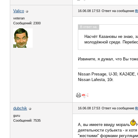
Valico
16.06.08 17:53
Ответ на сообщение
R
veteran
Сообщений: 2300
В ответ на:
Насчёт Казановы не знаю, з
молодёжной среде. Перебес
Извините, я думал, что Вы тож
Nissan Presage, U-30, KA24DE, 
Nissan Lafesta, 10г.
dubchik
16.06.08 17:53
Ответ на сообщение
R
guru
Сообщений: 7535
А, вы имеете ввиду мораль
деятельности субьекта - и хотя
"жесткими" формами регуляции 