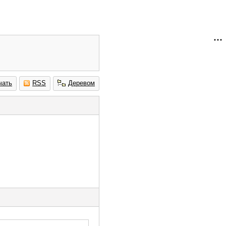
чать
RSS
Деревом