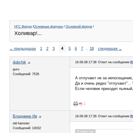
НГС.Форум
/
Основные форумы
/
Основной форум
/
Холивар!...
1
2
3
4
5
6
7
..
18
←
предыдущая
следующая
→
dubchik
16.06.08 17:38
Ответ на сообщение
R
guru
Сообщений: 7535
А отлучают не за непосещение,
Да и очень редко "отлучают"...
Если человек приходит пьяный,
Владимир Ив
16.06.08 17:39
Ответ на сообщение
R
old hamster
Сообщений: 10032
В ответ на: