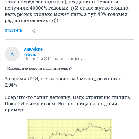
тоже вперёд заглядывал), подцепили Лукойл и
получили 40000% годовых!!)) И стало жутко обидно,
ведь рынок столько может дать, а тут 40% годовых
рад по самое немогу)))
ОТВЕТИТЬ
AntColonel
A
veteran
18 октября 2014
tom.and.jerry
Каковы показатели недели/месяца?
За время ЛЧИ, т.е. за ровно за 1 месяц, результат:
2.94%
Сбер что-то топит депошку. Надо стратегию пилить.
Пока РИ вытягиваем. Вот пятница наглядный
пример.