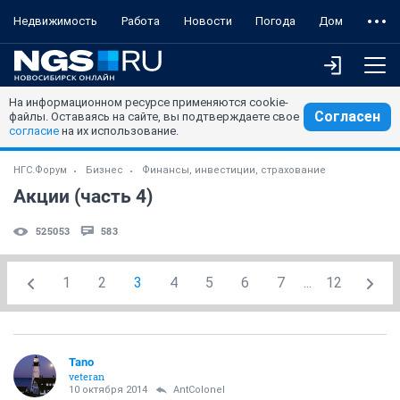
Недвижимость
Работа
Новости
Погода
Дом
На информационном ресурсе применяются cookie-
Согласен
файлы. Оставаясь на сайте, вы подтверждаете свое
согласие
на их использование.
НГС.Форум
Бизнес
Финансы, инвестиции, страхование
Акции (часть 4)
525053
583
1
2
3
4
5
6
7
...
12
Tano
veteran
10 октября 2014
AntColonel