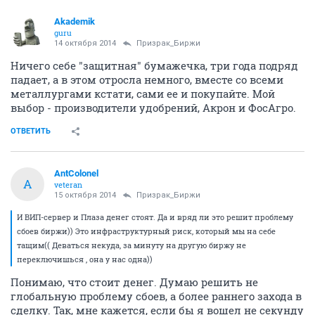
Akademik
guru
14 октября 2014
Призрак_Биржи
Ничего себе "защитная" бумажечка, три года подряд
падает, а в этом отросла немного, вместе со всеми
металлургами кстати, сами ее и покупайте. Мой
выбор - производители удобрений, Акрон и ФосАгро.
ОТВЕТИТЬ
AntColonel
A
veteran
15 октября 2014
Призрак_Биржи
И ВИП-сервер и Плаза денег стоят. Да и вряд ли это решит проблему
сбоев биржи)) Это инфраструктурный риск, который мы на себе
тащим(( Деваться некуда, за минуту на другую биржу не
переключишься , она у нас одна))
Понимаю, что стоит денег. Думаю решить не
глобальную проблему сбоев, а более раннего захода в
сделку. Так, мне кажется, если бы я вошел не секунду