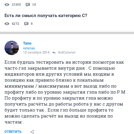
13305
18
Есть ли смысл получать категорию С?
4272
8
Tano
veteran
12 октября 2014
AntColonel
Если будешь тестировать на истории посмотри как
часто гэп закрывается внутри дня . С помощью
индикаторов или других условий мы входим в
позицию как правило близко к локальным
минимумам / максимумам а вот выход либо по
профиту либо по уровню закрытия гэпа либо по Р М .
По профиту и по уровню закрытия гэпа можно
получить расчёты до работы робота у нас с другом
будет только так . Если гэп больше профита то
можно сделать расчёт на выход из позиции по
частям .
ОТВЕТИТЬ