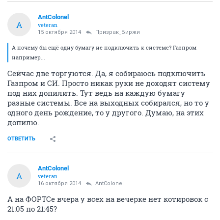
AntColonel
A
veteran
15 октября 2014
Призрак_Биржи
А почему бы ещё одну бумагу не подключить к системе? Газпром
например...
Сейчас две торгуются. Да, я собираюсь подключить
Газпром и СИ. Просто никак руки не доходят систему
под них допилить. Тут ведь на каждую бумагу
разные системы. Все на выходных собирался, но то у
одного день рождение, то у другого. Думаю, на этих
допилю.
ОТВЕТИТЬ
AntColonel
A
veteran
16 октября 2014
AntColonel
А на ФОРТСе вчера у всех на вечерке нет котировок с
21:05 по 21:45?