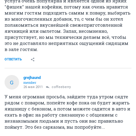
услуга очень популярна и является одной из ярких
"фишек" нашей кофейни, потому как очень нравится
многим гостям подходить самим к повару, выбирать
из многочисленных добавок, то, с чем бы он хотел
полакомиться вкуснейшей свежеприготовленной
яичницей или омлетом. Запах, несомненно,
присутствует, но мы технически делаем всё, чтобы
это не доставляло неприятных ощущений сидящим
в зале гостям.
ОТВЕТИТЬ
grejhaund
G
member
26 мая 2011
coffeeberry
У меня огромная просьба, зайдите туда утром сядте
рядом с поваром, попейте кофе пока он будет жарить
яишницу с беконом, а потом можете садится в авто и
ехать в офис на работу связанную с общением с
незнакомыми людьми и пусть они вас правильно
поймут. Это без сарказма, вы попробуйте...