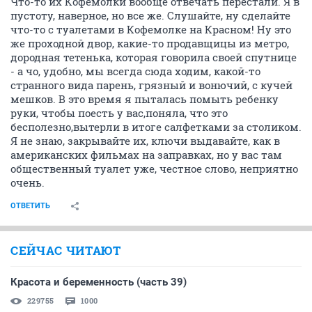
Что-то их Кофемолки вообще отвечать перестали. Я в
пустоту, наверное, но все же. Слушайте, ну сделайте
что-то с туалетами в Кофемолке на Красном! Ну это
же проходной двор, какие-то продавщицы из метро,
дородная тетенька, которая говорила своей спутнице
- а чо, удобно, мы всегда сюда ходим, какой-то
странного вида парень, грязный и вонючий, с кучей
мешков. В это время я пыталась помыть ребенку
руки, чтобы поесть у вас,поняла, что это
бесполезно,вытерли в итоге салфетками за столиком.
Я не знаю, закрывайте их, ключи выдавайте, как в
американских фильмах на заправках, но у вас там
общественный туалет уже, честное слово, неприятно
очень.
ОТВЕТИТЬ
СЕЙЧАС ЧИТАЮТ
Красота и беременность (часть 39)
229755
1000