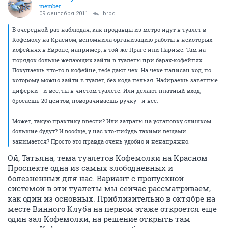
member
09 сентября 2011
brod
В очередной раз наблюдая, как продавцы из метро идут в туалет в
Кофемолу на Красном, вспомнила организацию работы в некоторых
кофейнях в Европе, например, в той же Праге или Париже. Там на
порядок больше желающих зайти в туалеты при барах-кофейнях.
Покупаешь что-то в кофейне, тебе дают чек. На чеке написан код, по
которому можно зайти в туалет, без кода нельзя. Набираешь заветные
циферки - и все, ты в чистом туалете. Или делают платный вход,
бросаешь 20 центов, поворачиваешь ручку - и все.
Может, такую практику ввести? Или затраты на установку слишком
большие будут? И вообще, у нас кто-нибудь такими вещами
занимается? Просто это правда очень удобно и ненапряжно.
Ой, Татьяна, тема туалетов Кофемолки на Красном
Проспекте одна из самых злободневных и
болезненных для нас. Вариант с пропускной
системой в эти туалеты мы сейчас рассматриваем,
как один из основных. Приблизительно в октябре на
месте Винного Клуба на первом этаже откроется еще
один зал Кофемолки, на решение открыть там