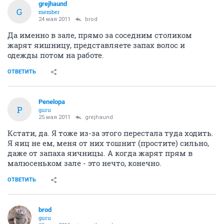
grejhaund
G
member
24 мая 2011
brod
Да именно в зале, прямо за соседним столиком
жарят яишницу, представляете запах волос и
одежды потом на работе.
ОТВЕТИТЬ
Penelopa
P
guru
25 мая 2011
grejhaund
Кстати, да. Я тоже из-за этого перестала туда ходить.
Я яиц не ем, меня от них тошнит (простите) сильно,
даже от запаха яичницы. А когда жарят прям в
малюсеньком зале - это нечто, конечно.
ОТВЕТИТЬ
brod
guru