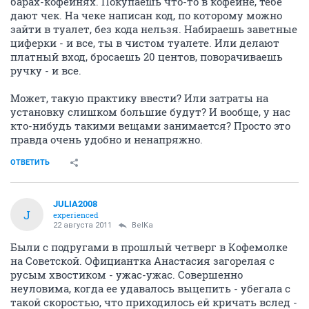
барах-кофейнях. Покупаешь что-то в кофейне, тебе
дают чек. На чеке написан код, по которому можно
зайти в туалет, без кода нельзя. Набираешь заветные
циферки - и все, ты в чистом туалете. Или делают
платный вход, бросаешь 20 центов, поворачиваешь
ручку - и все.
Может, такую практику ввести? Или затраты на
установку слишком большие будут? И вообще, у нас
кто-нибудь такими вещами занимается? Просто это
правда очень удобно и ненапряжно.
ОТВЕТИТЬ
JULIA2008
J
experienced
22 августа 2011
BelKa
Были с подругами в прошлый четверг в Кофемолке
на Советской. Официантка Анастасия загорелая с
русым хвостиком - ужас-ужас. Совершенно
неуловима, когда ее удавалось выцепить - убегала с
такой скоростью, что приходилось ей кричать вслед -