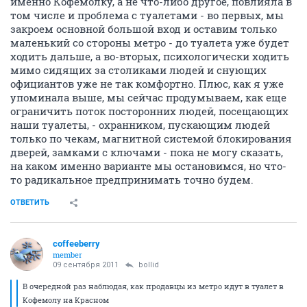
именно Кофемолку, а не что-либо другое, повлияла в
том числе и проблема с туалетами - во первых, мы
закроем основной большой вход и оставим только
маленький со стороны метро - до туалета уже будет
ходить дальше, а во-вторых, психологически ходить
мимо сидящих за столиками людей и снующих
официантов уже не так комфортно. Плюс, как я уже
упоминала выше, мы сейчас продумываем, как еще
ограничить поток посторонних людей, посещающих
наши туалеты, - охранником, пускающим людей
только по чекам, магнитной системой блокирования
дверей, замками с ключами - пока не могу сказать,
на каком именно варианте мы остановимся, но что-
то радикальное предпринимать точно будем.
ОТВЕТИТЬ
coffeeberry
member
09 сентября 2011
bollid
В очередной раз наблюдая, как продавцы из метро идут в туалет в
Кофемолу на Красном