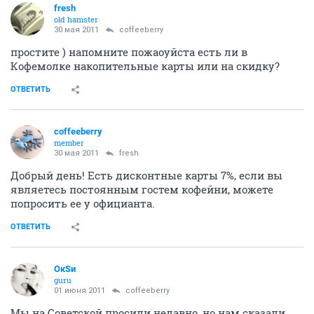
fresh
old hamster
30 мая 2011
coffeeberry
простите ) напомните пожаоуйста есть ли в
Кофемолке накопительные карты или на скидку?
ОТВЕТИТЬ
coffeeberry
member
30 мая 2011
fresh
Добрый день! Есть дисконтные карты 7%, если вы
являетесь постоянным гостем кофейни, можете
попросить ее у официанта.
ОТВЕТИТЬ
ОкSи
guru
01 июня 2011
coffeeberry
Мы на Советской просили недавно, но нам сказали,