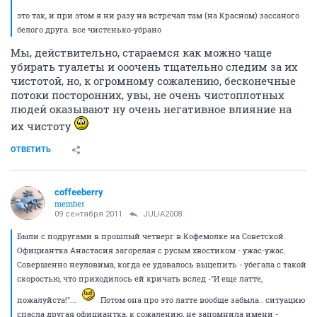
это так, и при этом я ни разу на встречал там (на Красном) зассаного
белого друга. все чистенько-убрано
Мы, действительно, стараемся как можно чаще
убирать туалеты и ооочень тщательно следим за их
чистотой, но, к огромному сожалению, бесконечные
потоки посторонних, увы, не очень чистоплотных
людей оказывают ну очень негативное влияние на
их чистоту
ОТВЕТИТЬ
coffeeberry
member
09 сентября 2011
JULIA2008
Были с подругами в прошлый четверг в Кофемолке на Советской.
Официантка Анастасия загорелая с русым хвостиком - ужас-ужас.
Совершенно неуловима, когда ее удавалось выцепить - убегала с такой
скоростью, что приходилось ей кричать вслед -"И еще латте,
пожалуйста!"...
Потом она про это латте вообще забыла.. ситуацию
спасла другая официантка, к сожалению, не запомнила имени -