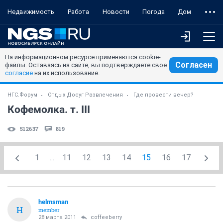
Недвижимость
Работа
Новости
Погода
Дом
На информационном ресурсе применяются cookie-
Согласен
файлы. Оставаясь на сайте, вы подтверждаете свое
согласие
на их использование.
НГС.Форум
Отдых Досуг Развлечения
Где провести вечер?
Кофемолка. т. III
512637
819
1
...
11
12
13
14
15
16
17
helmsman
H
member
28 марта 2011
coffeeberry