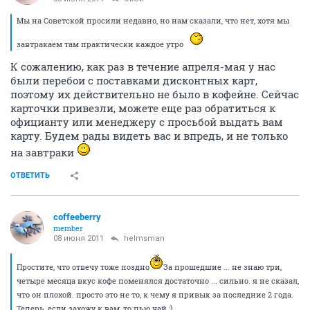
Мы на Советской просили недавно, но нам сказали, что нет, хотя мы
завтракаем там практически каждое утро
К сожалению, как раз в течение апреля-мая у нас
были перебои с поставками дисконтных карт,
поэтому их действительно не было в кофейне. Сейчас
карточки привезли, можете еще раз обратиться к
официанту или менеджеру с просьбой выдать вам
карту. Будем рады видеть вас и впредь, и не только
на завтраки
ОТВЕТИТЬ
coffeeberry
member
08 июня 2011
helmsman
Простите, что отвечу тоже поздно
За прошедшие ... не знаю три,
четыре месяца вкус кофе поменялся достаточно ... сильно. я не сказал,
что он плохой. просто это не то, к чему я привык за последние 2 года.
Теперь, если захожу к вам, то пью чай :)