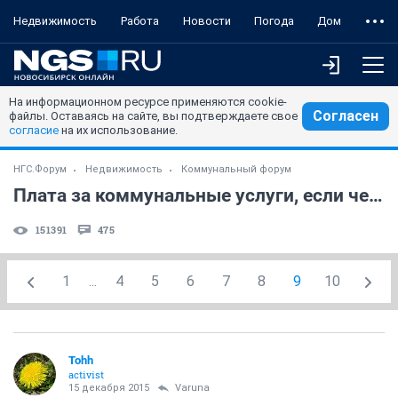
Недвижимость
Работа
Новости
Погода
Дом
На информационном ресурсе применяются cookie-
Согласен
файлы. Оставаясь на сайте, вы подтверждаете свое
согласие
на их использование.
НГС.Форум
Недвижимость
Коммунальный форум
Плата за коммунальные услуги, если человек в квартире не прописан
151391
475
1
...
4
5
6
7
8
9
10
Tohh
activist
15 декабря 2015
Varuna