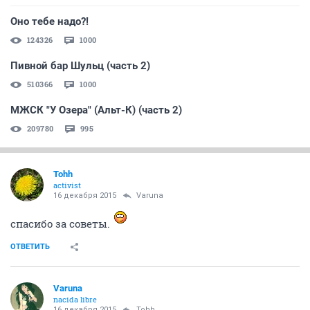
Оно тебе надо?!
124326
1000
Пивной бар Шульц (часть 2)
510366
1000
МЖСК "У Озера" (Альт-К) (часть 2)
209780
995
Tohh
activist
16 декабря 2015
Varuna
спасибо за советы.
ОТВЕТИТЬ
Varuna
nacida libre
16 декабря 2015
Tohh