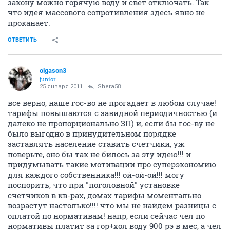
закону можно горячую воду и свет отключать. Так
что идея массового сопротивления здесь явно не
проканает.
ОТВЕТИТЬ
olgason3
junior
25 января 2011
Shera58
все верно, наше гос-во не прогадает в любом случае!
тарифы повышаются с завидной периодичностью (и
далеко не пропорционально ЗП) и, если бы гос-ву не
было выгодно в принудительном порядке
заставлять население ставить счетчики, уж
поверьте, оно бы так не билось за эту идею!!! и
придумывать такие мотивации про суперэкономию
для каждого собственника!!! ой-ой-ой!!! могу
поспорить, что при "поголовной" установке
счетчиков в кв-рах, домах тарифы моментально
возрастут настолько!!!! что мы не найдем разницы с
оплатой по нормативам! напр, если сейчас чел по
нормативы платит за гор+хол воду 900 рэ в мес, а чел