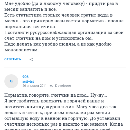
Мне удобно (да и любому человеку) - придти раз в
месяц заплатить и все.
Есть статистика столько человек тратит воды в
месяц - это примерно называется норматив - вполне
нормальная величина.
Поставили русурсоснабжающая организация за свой
счет счетчик на дом и успокоилась бы.
Надо делать как удобно людям, а не как удобно
монополистам.
ОТВЕТИТЬ
906
9
activist
26 января 2011
Developer
Норматив, говорите, счетчик на дом... Ну-ну...
Я вот любитель полежать в горячей ванне и
почитать книжку, журнальчик. Могу часа два так
лежать и читать, при этом несколко раз меняя
остывшую воду в ванной на горячую. До установки
счетчика несколько раз в неделю так зависал. Когда
посуду мыл, то открывал кран на полную, чтоб