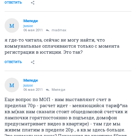
ОТВЕТИТЬ
Миледи
М
junior
06 мая 2011
madmax
я где-то читала, сейчас не могу найти, что
коммунальные оплачиваются только с момента
регистрации в юстиции. Это так?
ОТВЕТИТЬ
Миледи
М
junior
06 мая 2011
Миледи
Еще вопрос по МОП - нам выставляют счет в
пределах 70р - расчет идет - меняющийся тариф*на
кв.м(как нам сказали стоит общедомовой счетчик и
лампочки горятпостоянно в подъезде, домофон
предусматривает видео в квартире) - там где мы
живем платим в пределе 20р , а кв.м здесь больше.
Это нормальная цена? Показания по квартире 50квт.