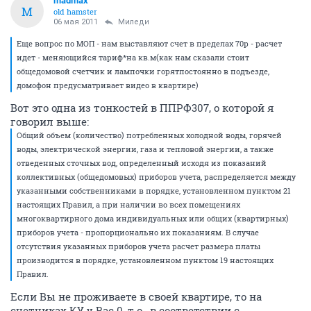
madmax
M
old hamster
06 мая 2011
Миледи
Еще вопрос по МОП - нам выставляют счет в пределах 70р - расчет
идет - меняющийся тариф*на кв.м(как нам сказали стоит
общедомовой счетчик и лампочки горятпостоянно в подъезде,
домофон предусматривает видео в квартире)
Вот это одна из тонкостей в ППРФ307, о которой я
говорил выше:
Общий объем (количество) потребленных холодной воды, горячей
воды, электрической энергии, газа и тепловой энергии, а также
отведенных сточных вод, определенный исходя из показаний
коллективных (общедомовых) приборов учета, распределяется между
указанными собственниками в порядке, установленном пунктом 21
настоящих Правил, а при наличии во всех помещениях
многоквартирного дома индивидуальных или общих (квартирных)
приборов учета - пропорционально их показаниям. В случае
отсутствия указанных приборов учета расчет размера платы
производится в порядке, установленном пунктом 19 настоящих
Правил.
Если Вы не проживаете в своей квартире, то на
счетчиках КУ у Вас 0, т.о., в соответствии с