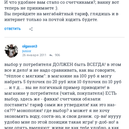
И что удобнее вам стало со счетчиками?, ванну вот
теперь не принимаете :).
Вы перейдите на мегабайтный тариф, глядишь и в
интернет только за почтой ходить будете.
ОТВЕТИТЬ
olgason3
junior
26 января 2011
906
выбор у потребителя ДОЛЖЕН быть ВСЕГДА! в этом
все и дело! и не надо сравнивать, как вы говорите,
"тёплое с мягким": в магазине на 100 руб я могу
набрать 5 булочек по 20 руб или 10 булочек по 10 руб
... и т.д.... вы не логичный пример приводите! в
магазине у потребителя (читай, покупателя) ЕСТЬ
выбор, здесь же - фиккк! счетчики обязали
поставить! тариф сами же утвердили! как это наз-
ся??? монополия! где выбор? а может я не хочу
экономить воду, соотв-но, и свои денеж. ср-ва! нуууу
удобно мне по этой позиции такая игра! у-доб-но! а
мне опять вменяют: живи не как тебе удобно, а как