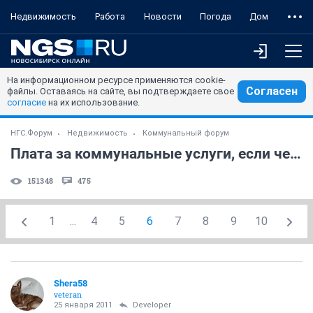
Недвижимость
Работа
Новости
Погода
Дом
На информационном ресурсе применяются cookie-
Согласен
файлы. Оставаясь на сайте, вы подтверждаете свое
согласие
на их использование.
НГС.Форум
Недвижимость
Коммунальный форум
Плата за коммунальные услуги, если человек в квартире не прописан
151348
475
1
...
4
5
6
7
8
9
10
Shera58
veteran
25 января 2011
Developer