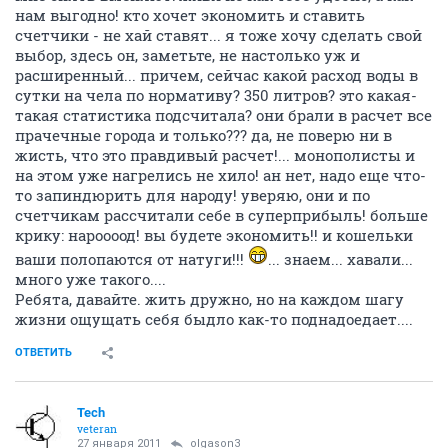
нам выгодно! кто хочет экономить и ставить
счетчики - не хай ставят... я тоже хочу сделать свой
выбор, здесь он, заметьте, не настолько уж и
расширенный... причем, сейчас какой расход воды в
сутки на чела по нормативу? 350 литров? это какая-
такая статистика подсчитала? они брали в расчет все
прачечные города и только??? да, не поверю ни в
жисть, что это правдивый расчет!... монополисты и
на этом уже нагрелись не хило! ан нет, надо еще что-
то запиндюрить для народу! уверяю, они и по
счетчикам рассчитали себе в суперприбыль! больше
крику: нароооод! вы будете экономить!! и кошельки
ваши полопаются от натуги!!!
... знаем... хавали...
много уже такого....
Ребята, давайте. жить дружно, но на каждом шагу
жизни ощущать себя быдло как-то поднадоедает....
ОТВЕТИТЬ
Tech
veteran
27 января 2011
olgason3