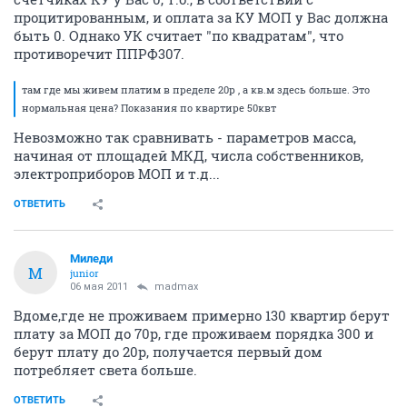
процитированным, и оплата за КУ МОП у Вас должна
быть 0. Однако УК считает "по квадратам", что
противоречит ППРФ307.
там где мы живем платим в пределе 20р , а кв.м здесь больше. Это
нормальная цена? Показания по квартире 50квт
Невозможно так сравнивать - параметров масса,
начиная от площадей МКД, числа собственников,
электроприборов МОП и т.д...
ОТВЕТИТЬ
Миледи
М
junior
06 мая 2011
madmax
Вдоме,где не проживаем примерно 130 квартир берут
плату за МОП до 70р, где проживаем порядка 300 и
берут плату до 20р, получается первый дом
потребляет света больше.
ОТВЕТИТЬ