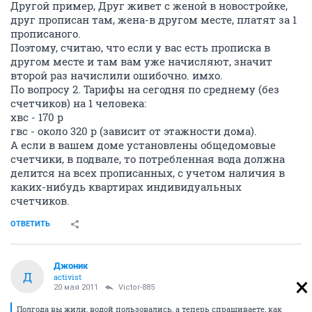
Другой пример, Друг живет с женой в новостройке,
друг прописан там, жена-в другом месте, платят за 1
прописаного.
Поэтому, считаю, что если у вас есть прописка в
другом месте и там вам уже начисляют, значит
второй раз начислили ошибочно. имхо.
По вопросу 2. Тарифы на сегодня по среднему (без
счетчиков) на 1 человека:
хвс - 170 р
гвс - около 320 р (зависит от этажности дома).
А если в вашем доме установлены общедомовые
счетчики, в подвале, то потребленная вода должна
делится на всех прописанных, с учетом наличия в
каких-нибудь квартирах индивидуальных
счетчиков.
ОТВЕТИТЬ
Джоник
Д
activist
20 мая 2011
Victor-885
Полгода вы жили, водой пользовались, а теперь спрашиваете, как