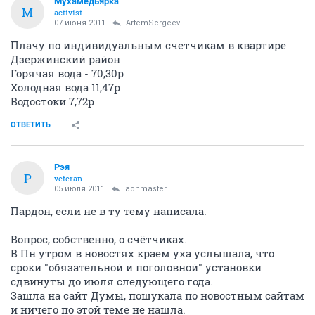
Мухамедьярка
М
activist
07 июня 2011
ArtemSergeev
Плачу по индивидуальным счетчикам в квартире
Дзержинский район
Горячая вода - 70,30р
Холодная вода 11,47р
Водостоки 7,72р
ОТВЕТИТЬ
Рэя
Р
veteran
05 июля 2011
aonmaster
Пардон, если не в ту тему написала.
Вопрос, собственно, о счётчиках.
В Пн утром в новостях краем уха услышала, что
сроки "обязательной и поголовной" установки
сдвинуты до июля следующего года.
Зашла на сайт Думы, пошукала по новостным сайтам
и ничего по этой теме не нашла.