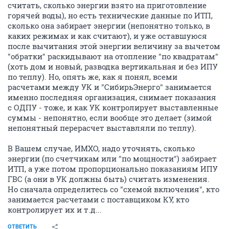
считать, сколько энергии взято на приготовление
горячей воды), но есть технические данные по ИТП,
сколько она забирает энергии (непонятно только, в
каких режимах и как считают), и уже оставшуюся
после вычитания этой энергии величину за вычетом
"обратки" раскидывают на отопление "по квадратам"
(хоть дом и новый, разводка вертикальная и без ИПУ
по теплу). Но, опять же, как я понял, всеми
расчетами между УК и "СибирьЭнерго" занимается
именно последняя организация, снимает показания
с ОДПУ - тоже, и как УК контролирует выставленные
суммы - непонятно, если вообще это делает (зимой
непонятный перерасчет выставляли по теплу).
В Вашем случае, ИМХО, надо уточнять, сколько
энергии (по счетчикам или "по мощности") забирает
ИТП, а уже потом пропорционально показаниям ИПУ
ГВС (а они в УК должны быть) считать изменения.
Но сначала определитесь со "схемой включения", кто
занимается расчетами с поставщиком КУ, кто
контролирует их и т.д...
ОТВЕТИТЬ