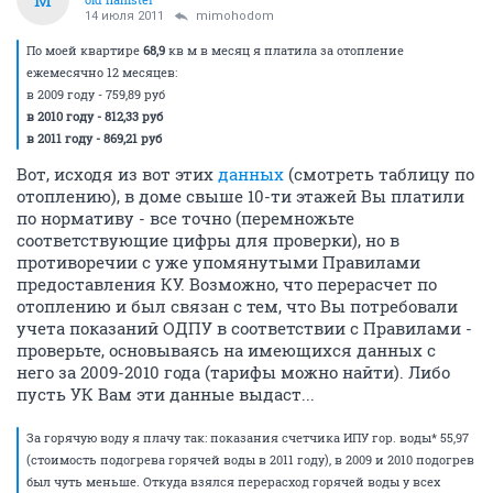
14 июля 2011
mimohodom
По моей квартире
68,9
кв м в месяц я платила за отопление
ежемесячно 12 месяцев:
в 2009 году - 759,89 руб
в 2010 году - 812,33 руб
в 2011 году - 869,21 руб
Вот, исходя из вот этих
данных
(смотреть таблицу по
отоплению), в доме свыше 10-ти этажей Вы платили
по нормативу - все точно (перемножьте
соответствующие цифры для проверки), но в
противоречии с уже упомянутыми Правилами
предоставления КУ. Возможно, что перерасчет по
отоплению и был связан с тем, что Вы потребовали
учета показаний ОДПУ в соответствии с Правилами -
проверьте, основываясь на имеющихся данных с
него за 2009-2010 года (тарифы можно найти). Либо
пусть УК Вам эти данные выдаст...
За горячую воду я плачу так: показания счетчика ИПУ гор. воды* 55,97
(стоимость подогрева горячей воды в 2011 году), в 2009 и 2010 подогрев
был чуть меньше. Откуда взялся перерасход горячей воды у всех