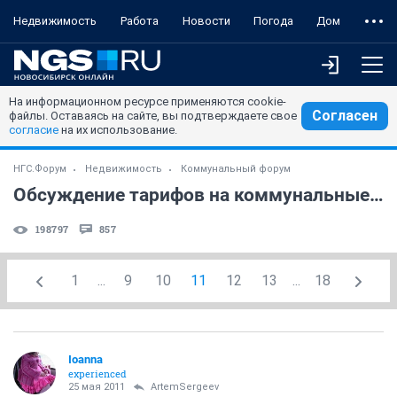
Недвижимость
Работа
Новости
Погода
Дом
На информационном ресурсе применяются cookie-
Согласен
файлы. Оставаясь на сайте, вы подтверждаете свое
согласие
на их использование.
НГС.Форум
Недвижимость
Коммунальный форум
Обсуждение тарифов на коммунальные услуги и НПА
198797
857
1
...
9
10
11
12
13
...
18
Ioanna
experienced
25 мая 2011
ArtemSergeev