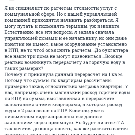
Я не специалист по расчетам стоимости услуг с
коммунальной сфере. Но с нашей управляющей
компанией приходится начинать разбираться. Я
могу путать и подменять термины, уж извините.
Естественно, все эти вопросы я задала сначала
управляющей домами и ее начальнику, но они даже
понятия не имеют, какое оборудование установлено
в ИТП, не то чтоб объяснить расчеты...До бухгалтера
все наши три дома не могут дозвониться...Вообще
реально возникнуть перерасчету за горячую воду в
таких размерах?
Почему я прикинула данный перерасчет на 1 кв м.
Потому что суммы по квартирам рассчитаны
примерно также, относительно метража квартиры. У
нас, например, очень маленький расход горячей воды
по ИПУ, но сумма, выставленная в перерасчете
сопоставима с теми квартирами, в которых расход
воды в 2 раза выше по ИПУ. Конечно, уже в
письменном виде запрошены все данные
заявлением через приемную. Но будет ли ответ? А
так хочется до конца понять, как же рассчитывается
стоимость тепла и гор воды при повсеместных