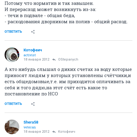
Потому что норматив и так завышен.
И перерасход может возникнуть из-за:
- течи в подвале - общая беда,
- расходования дворником на полив - общий расход.
ОТВЕТИТЬ
Котофеич
activist
18 января 2012
OStepanych
А кто нибудь слышал о диких счетах за воду которые
приносят людям у которых установлены счётчики,и
есть общедомовые,т.е. им приходится оплачивать за
себя и того дядю,на этот счёт есть какое то
постановление по НСО
ОТВЕТИТЬ
Shera58
veteran
18 января 2012
Котофеич