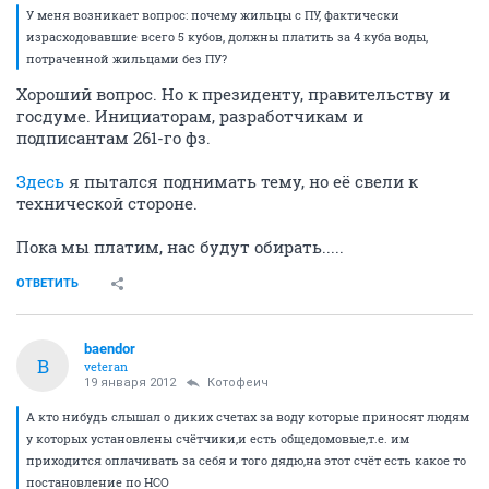
У меня возникает вопрос: почему жильцы с ПУ, фактически
израсходовавшие всего 5 кубов, должны платить за 4 куба воды,
потраченной жильцами без ПУ?
Хороший вопрос. Но к президенту, правительству и
госдуме. Инициаторам, разработчикам и
подписантам 261-го фз.
Здесь
я пытался поднимать тему, но её свели к
технической стороне.
Пока мы платим, нас будут обирать.....
ОТВЕТИТЬ
baendor
B
veteran
19 января 2012
Котофеич
А кто нибудь слышал о диких счетах за воду которые приносят людям
у которых установлены счётчики,и есть общедомовые,т.е. им
приходится оплачивать за себя и того дядю,на этот счёт есть какое то
постановление по НСО