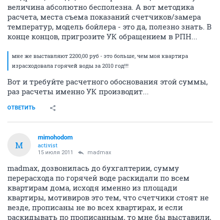
величина абсолютно бесполезна. А вот методика
расчета, места съема показаний счетчиков/замера
температур, модель бойлера - это да, полезно знать. В
конце концов, пригрозите УК обращением в РПН...
мне же выставляют 2200,00 руб - это больше, чем моя квартира
израсходовала горячей воды за 2010 год!!!
Вот и требуйте расчетного обоснования этой суммы,
раз расчеты именно УК производит...
ОТВЕТИТЬ
mimohodom
M
activist
15 июля 2011
madmax
madmax, дозвонилась до бухгалтерии, сумму
перерасхода по горячей воде раскидали по всем
квартирам дома, исходя именно из площади
квартиры, мотивиров это тем, что счетчики стоят не
везде, прописаны не во всех квартирах, и если
раскидывать по прописанным, то мне бы выставили,