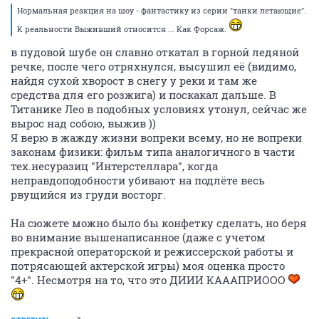
Нормальная реакция на шоу - фантастику из серии "танки летающие".
К реальности Выживший относится ... Как Форсаж.
в пудовой шубе он славно откатал в горной ледяной
речке, после чего отряхнулся, высушил её (видимо,
найдя сухой хворост в снегу у реки и там же
средства для его розжига) и поскакал дальше. В
Титанике Лео в подобных условиях утонул, сейчас же
вырос над собою, выжив ))
Я верю в жажду жизни вопреки всему, но не вопреки
законам физики: фильм типа аналогичного в части
тех.несуразиц "Интерстеллара", когда
неправдоподобности убивают на подлёте весь
рвущийся из груди восторг.
На сюжете можно было бы конфетку сделать, но беря
во внимание вышенаписанное (даже с учетом
прекрасной операторской и режиссерской работы и
потрясающей актерской игры) моя оценка просто
"4+". Несмотря на то, что это ДИИИ КАААПРИООО