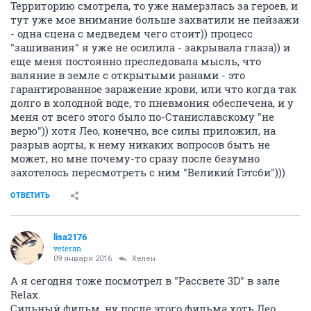
Территорию смотрела, то уже намерзлась за героев, и
тут уже мое внимание больше захватили не пейзажи
- одна сцена с медведем чего стоит)) процесс
"зашивания" я уже не осилила - закрывала глаза)) и
еще меня постоянно преследовала мысль, что
валяние в земле с открытыми ранами - это
гарантированное заражение крови, или что когда так
долго в холодной воде, то пневмония обеспечена, и у
меня от всего этого было по-Станиславскому "не
верю")) хотя Лео, конечно, все силы приложил, на
разрыв аорты, к нему никаких вопросов быть не
может, но мне почему-то сразу после безумно
захотелось пересмотреть с ним "Великий Гэтсби")))
ОТВЕТИТЬ
lisa2176
veteran
09 января 2016
Хелен
А я сегодня тоже посмотрел в "Рассвете 3D" в зале
Relax.
Сильный фильм, ну после этого фильма хоть Лео