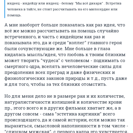
индеец - индейцу или индеец - белому. "Мы всё дикари" . Встретив
человека в тайге, не стоит рассчитывать на его милосердие или
помощь.
А мне наоборот больше показалась как раз идея, что
всё же можно рассчитывать на помощь случайно
встреченного, и часть с индейцем как раз и
показывала это, да и среди "коллег" главного героя
были сочувствующие же. Мне больше в глаза
кидалась мысль/идея, что любовь к твоим близким
может творить "чудеса" с человеком - поднимать со
смертного одра, вселять нечеловеческие силы для
преодоления всех преград и даже физических и
физиологических законов природы и т.д., пусть даже
и для того, чтобы за тех близких отомстить.
Но для меня дело не в размере ран и их количестве,
натуралистичности излишней и количестве крови
пр., этого всего и в других фильмах хватает же, а в
другом совсем - сама "эстетика картинки" всего
происходящего, да и самой истории, если можно так
выразиться, смысловой наполненности в том числе -
"слишком мужская", с первого кадра это чувствуется,