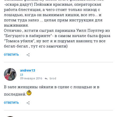
-оскара дадут) Пейзажи красивые, операторская
работа блестящая, а чего стоит только эпизод с
лошадью, когда он выинимал кишки, все это... и
потом туда залез ... целая прям инструкция для
выживания.
Отлично , кстати сыграл парнишка Уилл Поултер из
"Бегущего в лабиринте"- в самом начале была фраза
"Томаса убили", ну вот я и подумал наконец то все
бегал-бегал , тут его замочили)
ОТВЕТИТЬ
andrew13
13
09 января 2016
brod
В зале женщины ойкали в сцене с лошадью и в
последней.
ОТВЕТИТЬ