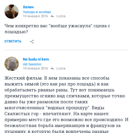
Хелен
Зануда и вообще
10 января 2016
Lizzia
Чем конкретно вас "вообще ужаснула" сцена с
лошадью?
ОТВЕТИТЬ
Ne budu ni kem
old hamster
10 января 2016
Lizzia
Жесткий фильм. В нем показаны все способы
выжить зимой (это как раз про лошадь) и как
обрабатывать рваные раны. Тут вот понимаешь
преимущество огниво над спичками, которые точно
давно бы уже размокли после таких
многочисленных "водных процедур". Виды
Скалистых гор - впечатляют. На карте нашел
примерно место где это возможно все происходило. И
безжалостная борьба американцев и французов за
пушнину, в которую были вовлечены разные