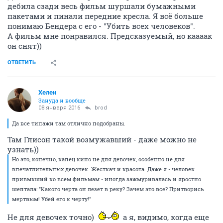
дебила сзади весь фильм шуршали бумажными
пакетами и пинали передние кресла. Я всё больше
понимаю Бендера с его - "Убить всех человеков".
А фильм мне понравился. Предсказуемый, но каааак
он снят))
ОТВЕТИТЬ
Хелен
Зануда и вообще
08 января 2016
brod
Да все типажи там отлично подобраны.
Там Глисон такой возмужавший - даже можно не
узнать))
Но это, конечно, капец кино не для девочек, особенно не для
впечатлительных девочек. Жесткач и красота. Даже я - человек
привыкший ко всем фильмам - иногда зажмуривалась и яростно
шептала: "Какого черта он лезет в реку? Зачем это все? Притворись
мертвым! Убей его к черту!"
Не для девочек точно)
а я, видимо, когда еще