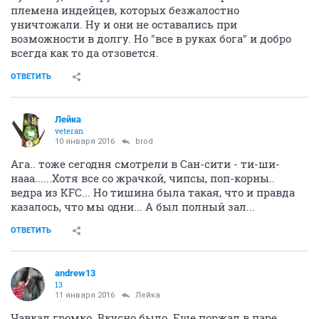
племена индейцев, которых безжалостно
уничтожали. Ну и они не оставались при
возможности в долгу. Но "все в руках бога" и добро
всегда как то да отзовется.
ОТВЕТИТЬ
Лейка
veteran
10 января 2016
brod
Ага.. тоже сегодня смотрели в Сан-сити - ти-ши-
нааа......Хотя все со жрачкой, чипсы, поп-корны..
ведра из KFC... Но тишина была такая, что и правда
казалось, что мы одни... А был полный зал...
ОТВЕТИТЬ
andrew13
13
11 января 2016
Лейка
Чавкал громко. Вкусно было. Еще поржал в паре