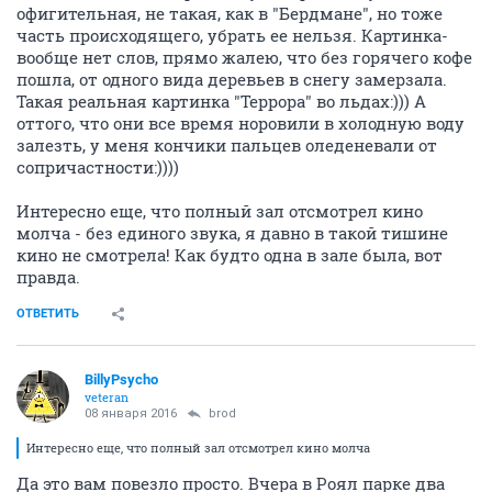
офигительная, не такая, как в "Бердмане", но тоже
часть происходящего, убрать ее нельзя. Картинка-
вообще нет слов, прямо жалею, что без горячего кофе
пошла, от одного вида деревьев в снегу замерзала.
Такая реальная картинка "Террора" во льдах:))) А
оттого, что они все время норовили в холодную воду
залезть, у меня кончики пальцев оледеневали от
сопричастности:))))
Интересно еще, что полный зал отсмотрел кино
молча - без единого звука, я давно в такой тишине
кино не смотрела! Как будто одна в зале была, вот
правда.
ОТВЕТИТЬ
BillyPsycho
veteran
08 января 2016
brod
Интересно еще, что полный зал отсмотрел кино молча
Да это вам повезло просто. Вчера в Роял парке два