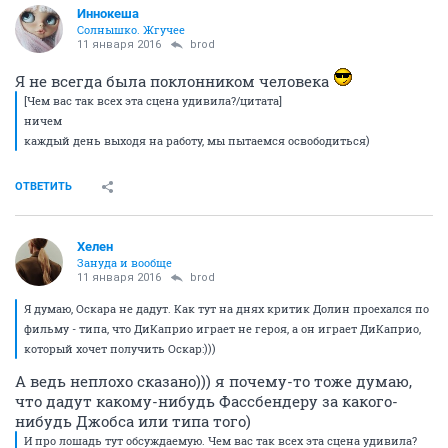
Иннокеша
Солнышко. Жгучее
11 января 2016
brod
Я не всегда была поклонником человека
[Чем вас так всех эта сцена удивила?/цитата]
ничем
каждый день выходя на работу, мы пытаемся освободиться)
ОТВЕТИТЬ
Хелен
Зануда и вообще
11 января 2016
brod
Я думаю, Оскара не дадут. Как тут на днях критик Долин проехался по
фильму - типа, что ДиКаприо играет не героя, а он играет ДиКаприо,
который хочет получить Оскар:)))
А ведь неплохо сказано))) я почему-то тоже думаю,
что дадут какому-нибудь Фассбендеру за какого-
нибудь Джобса или типа того)
И про лошадь тут обсуждаемую. Чем вас так всех эта сцена удивила?