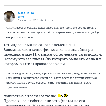
Cosa_in_se
guru
12 января 2016
Хелен
А мне наоборот больше показалась как раз идея, что всё же можно
рассчитывать на помощь случайно встреченного, и часть с индейцем
как раз и показывала это
Тот индеец был из одного племени с ГГ
Вспомни, как в конце фильма, когда индейцы ри
проехали мимо ГГ, с каким облегчением он вздохнул.
Потому что его племя (из которого была его жена и в
котором он жил) враждовало с ри
для меня дело не в размере ран и их количестве, натуралистичности
излишней и количестве крови пр., этого всего и в других фильмах
хватает же, а в другом совсем - сама "эстетика картинки" всего
происходящего....
полностью с тобой согласна!
Просто у нас любят оценивать фильм по его
достоверности. Моя сестра оценила фильм "на