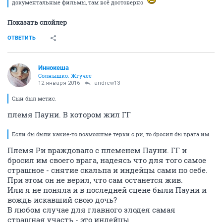
документальные фильмы, там всё достоверно
Показать спойлер
ОТВЕТИТЬ
Иннокеша
Солнышко. Жгучее
12 января 2016
andrew13
Сын был метис.
племя Пауни. В котором жил ГГ
Если бы были какие-то возможные терки с ри, то бросил бы врага им.
Племя Ри враждовало с племенем Пауни. ГГ и
бросил им своего врага, надеясь что для того самое
страшное - снятие скальпа и индейцы сами по себе.
При этом он не верил, что сам останется жив.
Или я не поняла и в последней сцене были Пауни и
вождь искавший свою дочь?
В любом случае для главного злодея самая
страшная участь - это индейцы