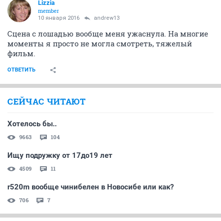
Lizzia
member
10 января 2016
andrew13
Сцена с лошадью вообще меня ужаснула. На многие
моменты я просто не могла смотреть, тяжелый
фильм.
ОТВЕТИТЬ
СЕЙЧАС ЧИТАЮТ
Хотелось бы..
9663
104
Ищу подружку от 17до19 лет
4509
11
r520m вообще чинибелен в Новосибе или как?
706
7