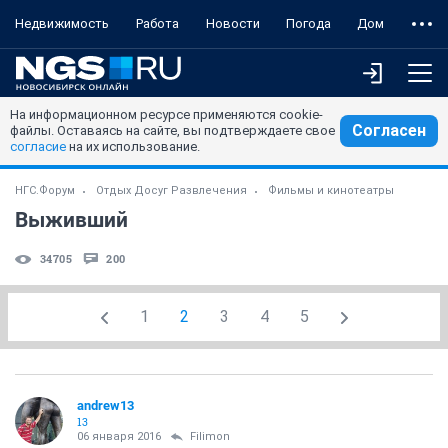
Недвижимость
Работа
Новости
Погода
Дом
На информационном ресурсе применяются cookie-
Согласен
файлы. Оставаясь на сайте, вы подтверждаете свое
согласие
на их использование.
НГС.Форум
Отдых Досуг Развлечения
Фильмы и кинотеатры
Выживший
34705
200
1
2
3
4
5
andrew13
13
06 января 2016
Filimon