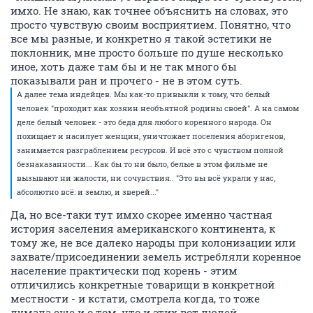
имхо. Не знаю, как точнее объяснить на словах, это
просто чувствую своим восприятием. Понятно, что
все мы разные, и конкретно я такой эстетики не
поклонник, мне просто больше по душе несколько
иное, хоть даже там бы и не так много бы
показывали ран и прочего - не в этом суть.
А далее тема индейцев. Мы как-то привыкли к тому, что белый
человек "проходит как хозяин необъятной родины своей". А на самом
деле белый человек - это беда для любого коренного народа. Он
похищает и насилует женщин, уничтожает поселения аборигенов,
занимается разграблением ресурсов. И всё это с чувством полной
безнаказанности... Как бы то ни было, белые в этом фильме не
вызывают ни жалости, ни сочувствия.. "Это вы всё украли у нас,
абсолютно всё: и землю, и зверей..."
Да, но все-таки тут имхо скорее именно частная
история заселения американского континента, к
тому же, не все далеко народы при колонизации или
захвате/присоединении земель истребляли коренное
население практически под корень - этим
отличились конкретные товарищи в конкретной
местности - и кстати, смотрела когда, то тоже
думала еще и о том, что и этих вот людей