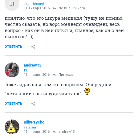
П
experienced
11 января 2016
Ne budu ni kem
понятно, что это шкура медведя (тушу не помню,
честно сказать, но ворс медведя очевиден), весь
вопрос - как он в ней плыл и, главное, как он с ней
выплыл?.. ))
ОТВЕТИТЬ
andrew13
13
11 января 2016
Пинкола
Тоже задавался тем же вопросом. Очередной
"летающий голливудский танк".
ОТВЕТИТЬ
BillyPsycho
veteran
11 января 2016
andrew13