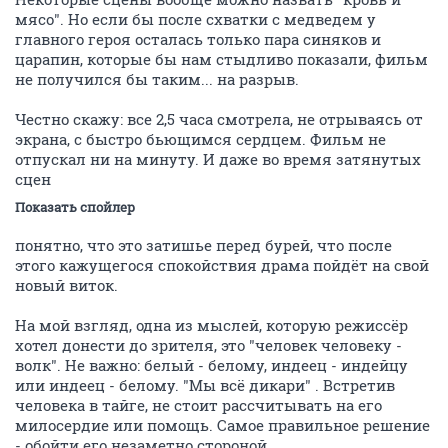
мясо". Но если бы после схватки с медведем у
главного героя осталась только пара синяков и
царапин, которые бы нам стыдливо показали, фильм
не получился бы таким... на разрыв.
Честно скажу: все 2,5 часа смотрела, не отрываясь от
экрана, с быстро бьющимся сердцем. Фильм не
отпускал ни на минуту. И даже во время затянутых
сцен
Показать спойлер
понятно, что это затишье перед бурей, что после
этого кажущегося спокойствия драма пойдёт на свой
новый виток.
На мой взгляд, одна из мыслей, которую режиссёр
хотел донести до зрителя, это "человек человеку -
волк". Не важно: белый - белому, индеец - индейцу
или индеец - белому. "Мы всё дикари" . Встретив
человека в тайге, не стоит рассчитывать на его
милосердие или помощь. Самое правильное решение
- обойти его незаметно стороной.