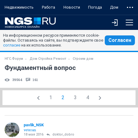
Недвижимость
Работа
Новости
Погода
Дом
На информационном ресурсе применяются cookie-
Согласен
файлы. Оставаясь на сайте, вы подтверждаете свое
согласие
на их использование.
НГС.Форум
Дом Стройка Ремонт
Строим дом
Фундаментный вопрос
39564
161
1
2
3
4
pavlik_NSK
veteran
18 мая 2016
doktor_dobro