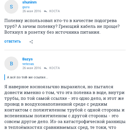
shuninm
S
guru
26 мая 2016
KOCTA
Полевку использовал кто-то в качестве подогрева
труб? А зачем полевку? Греющий кабель не проще?
Воткнул в розетку без источника питания.
ОТВЕТИТЬ
Bazys
B
veteran
26 мая 2016
KOCTA
А всё по той-же ссылке...
Я наверное косноязычно выразился, но пытался
донести именно о том, что эта полевка в воде, внутри
трубы, по той самой ссылке - это одно дело, и этот же
провод в воздухонаполненной среде с редким
контактом с полиэтиленом трубой с одной стороны и
вспененным полиэтиленом с другой стороны - это
совсем другое дело. Из-за катастрофической разницы
в теплоёмкостях сравниваемых сред, те токи, что