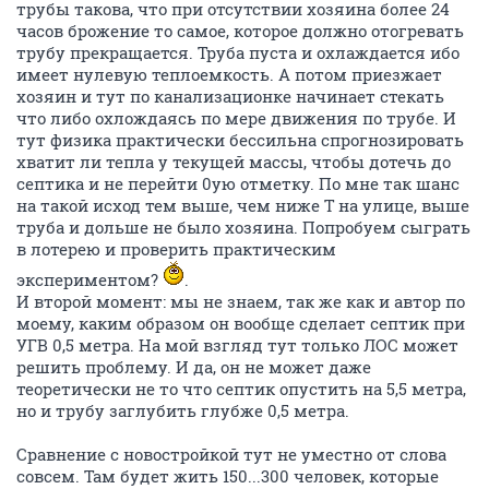
трубы такова, что при отсутствии хозяина более 24
часов брожение то самое, которое должно отогревать
трубу прекращается. Труба пуста и охлаждается ибо
имеет нулевую теплоемкость. А потом приезжает
хозяин и тут по канализационке начинает стекать
что либо охлождаясь по мере движения по трубе. И
тут физика практически бессильна спрогнозировать
хватит ли тепла у текущей массы, чтобы дотечь до
септика и не перейти 0ую отметку. По мне так шанс
на такой исход тем выше, чем ниже Т на улице, выше
труба и дольше не было хозяина. Попробуем сыграть
в лотерею и проверить практическим
экспериментом?
.
И второй момент: мы не знаем, так же как и автор по
моему, каким образом он вообще сделает септик при
УГВ 0,5 метра. На мой взгляд тут только ЛОС может
решить проблему. И да, он не может даже
теоретически не то что септик опустить на 5,5 метра,
но и трубу заглубить глубже 0,5 метра.
Сравнение с новостройкой тут не уместно от слова
совсем. Там будет жить 150...300 человек, которые