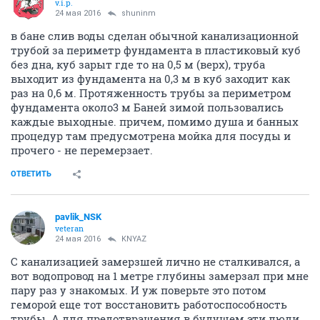
v.i.p.
24 мая 2016
shuninm
в бане слив воды сделан обычной канализационной
трубой за периметр фундамента в пластиковый куб
без дна, куб зарыт где то на 0,5 м (верх), труба
выходит из фундамента на 0,3 м в куб заходит как
раз на 0,6 м. Протяженность трубы за периметром
фундамента около3 м Баней зимой пользовались
каждые выходные. причем, помимо душа и банных
процедур там предусмотрена мойка для посуды и
прочего - не перемерзает.
ОТВЕТИТЬ
pavlik_NSK
veteran
24 мая 2016
KNYAZ
С канализацией замерзшей лично не сталкивался, а
вот водопровод на 1 метре глубины замерзал при мне
пару раз у знакомых. И уж поверьте это потом
геморой еще тот восстановить работоспособность
трубы. А для предотвращения в будущем эти люди