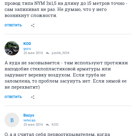
провод типа NYM 3х1,5 на длину до 15 метров точно -
сам запихивал не раз. Не думаю, что у него
возникнут сложности.
ОТВЕТИТЬ
KOD
guru
25 мая 2016
pavlik_NSK
А куда не засовывается - там используют протяжки
наподобие стеклопластиковой арматуры или
задувают веревку воздухом. Если труба не
заломлена, то проблем засунуть нет. Если зимой ее
не перехватит)
ОТВЕТИТЬ
Bazys
B
veteran
25 мая 2016
KOD
О, а я считал себя первооткрывателем, когда