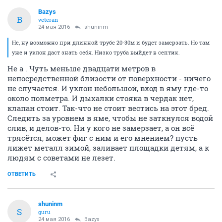
Bazys
B
veteran
24 мая 2016
shuninm
Не, ну возможно при длинной трубе 20-30м и будет замерзать. Но там
уже и уклон даст знать себя. Низко труба выйдет в септик.
Не а . Чуть меньше двадцати метров в
непосредственной близости от поверхности - ничего
не случается. И уклон небольшой, вход в яму где-то
около полметра. И дыхалки стояка в чердак нет,
клапан стоит. Так-что не стоит вестись на этот бред.
Следить за уровнем в яме, чтобы не заткнулся водой
слив, и делов-то. Ни у кого не замерзает, а он всё
трясётся, может фиг с ним и его мнением? пусть
лижет металл зимой, заливает площадки детям, а к
людям с советами не лезет.
ОТВЕТИТЬ
shuninm
S
guru
24 мая 2016
Bazys