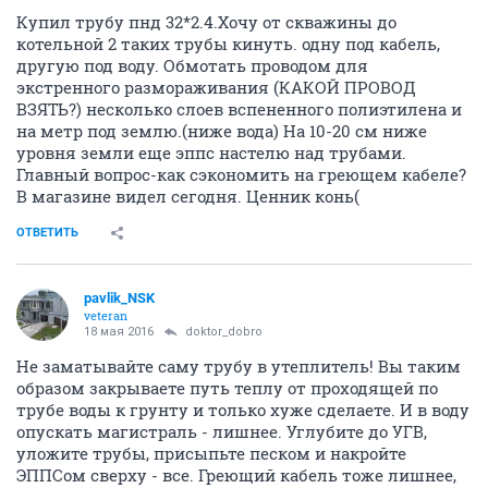
Купил трубу пнд 32*2.4.Хочу от скважины до
котельной 2 таких трубы кинуть. одну под кабель,
другую под воду. Обмотать проводом для
экстренного размораживания (КАКОЙ ПРОВОД
ВЗЯТЬ?) несколько слоев вспененного полиэтилена и
на метр под землю.(ниже вода) На 10-20 см ниже
уровня земли еще эппс настелю над трубами.
Главный вопрос-как сэкономить на греющем кабеле?
В магазине видел сегодня. Ценник конь(
ОТВЕТИТЬ
pavlik_NSK
veteran
18 мая 2016
doktor_dobro
Не заматывайте саму трубу в утеплитель! Вы таким
образом закрываете путь теплу от проходящей по
трубе воды к грунту и только хуже сделаете. И в воду
опускать магистраль - лишнее. Углубите до УГВ,
уложите трубы, присыпьте песком и накройте
ЭППСом сверху - все. Греющий кабель тоже лишнее,