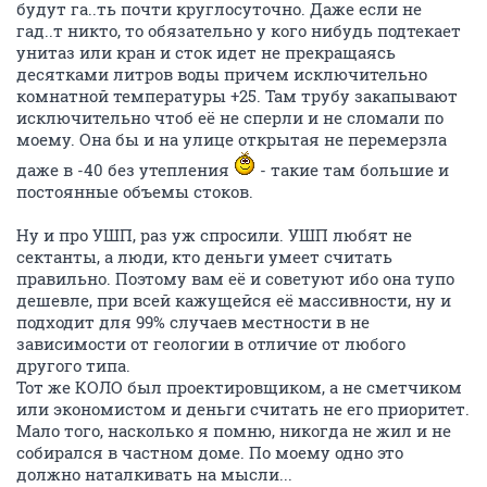
будут га..ть почти круглосуточно. Даже если не
гад..т никто, то обязательно у кого нибудь подтекает
унитаз или кран и сток идет не прекращаясь
десятками литров воды причем исключительно
комнатной температуры +25. Там трубу закапывают
исключительно чтоб её не сперли и не сломали по
моему. Она бы и на улице открытая не перемерзла
даже в -40 без утепления
- такие там большие и
постоянные объемы стоков.
Ну и про УШП, раз уж спросили. УШП любят не
сектанты, а люди, кто деньги умеет считать
правильно. Поэтому вам её и советуют ибо она тупо
дешевле, при всей кажущейся её массивности, ну и
подходит для 99% случаев местности в не
зависимости от геологии в отличие от любого
другого типа.
Тот же КОЛО был проектировщиком, а не сметчиком
или экономистом и деньги считать не его приоритет.
Мало того, насколько я помню, никогда не жил и не
собирался в частном доме. По моему одно это
должно наталкивать на мысли...