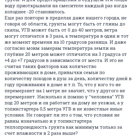
воду приоткрывали на смесителе каждый раз когда
холоднее -20 становилось.
Еще раз повторю в пределах даже нашего города, не
говоря об области, грунты могут быть от глины до
скалы, УГВ может быть от 0 до 40 метров, ветра
могут отличатся в 3 раза, а температура в один и тот
же момент времени на 10 градусов разница. И даже
согласно моим замерам температура земли на
глубине 20 метров может отличатся на 3 градуса от
+4 до +7 градусов в зависимости от места. И это не
считая таких факторов как количество
проживающих в доме, привычки семьи по
количеству походов в душ за день, количеству дней в
году проживания в доме и т.п. То, что у кого то не
перемерзнет на 1 метре не значит, что у другого не
перемерзнет. Насколько я помню у "человека" УГВ
под 20 метров и он работает на дому не уезжая, а у
топикстартера 0,5 метра УГВ и не известные иные
условия. Не говорит ли это о том, что условия не
равны изначально и у топикстартера
теплопроводность грунта как минимум только за
счет влажности в 2 раза выше?