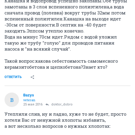
Канашка и водопровод успешно закопаны.Обе трубы
замотаны в 3 слоя вспененного полиэтилена,а вода
сначала провод (полевка) вокруг трубы 32мм потом
вспененный полиэтилен.Канашка на выходе идет
-30см от поверхности.В септик на -40 будет
заходить.Эппсом утеплю конечно.
Вода на минус 70см идет.Рядом с водой уложил
такую же трубу "голую" для проводов питания
насоса и "на всякий случай".
Такой вопрос:какова себестоимость самомесного
керамзитобетона и щепкобетона?Знает кто?
ОТВЕТИТЬ
Bazys
B
veteran
25 мая 2016
doktor_dobro
Утеплили слив, ну и ладно, хуже то не будет, просто
хотели Вас от ненужной хлопоты избавить,
а вот несколько вопросов о нужных хлопотах: