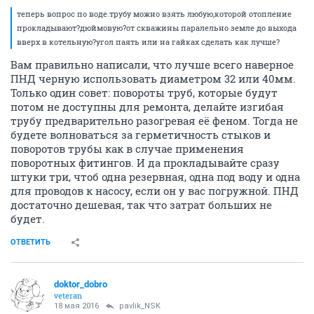
теперь вопрос по воде.трубу можно взять любую,которой отопление
прокладывают?дюймовую?от скважины паралельно земле до выхода
вверх в котельную?угол паять или на гайках сделать как лучше?
Вам правильно написали, что лучше всего наверное
ПНД черную использовать диаметром 32 или 40мм.
Только один совет: повороты труб, которые будут
потом не доступны для ремонта, делайте изгибая
трубу предварительно разогревая её феном. Тогда не
будете волноваться за герметичность стыков и
поворотов трубы как в случае применения
поворотных фитингов. И да прокладывайте сразу
штуки три, чтоб одна резервная, одна под воду и одна
для проводов к насосу, если он у вас погружной. ПНД
достаточно дешевая, так что затрат больших не
будет.
ОТВЕТИТЬ
doktor_dobro
veteran
18 мая 2016
pavlik_NSK