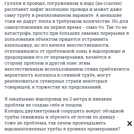
гуляли в проводе, погруженном в воду (на ссылке)
расплавят нафиг изоляцию провода и может даже
саму трубу в реализованном варианте. А меньшие
токи не дадут тепла в требуемом количестве. Но для
самоуспокоения на первое время - само-то. Так-то не
катастрофа, просто при больших зимних перерывах в
пользовании объектом придется устраивать
капельницу, но это качеля неестественности,
отклонившись от проблемной зоны в водопроводе и
предохранив его от перемерзания, качнётся в
сторону проблем в другой зоне: этим
неестественным использованием слива приблизится
вероятность коллапса в сливной трубе, могут
реализоваться суеверные страхи некоторых
товарищей, к торжеству их предсказаний..
Я закапываю водопровод на 2 метра и никаких
проблем не создаю себе и людям.
Колодец двухметровый соорудить вокруг обсадной
трубы скважины и обрезать её потом по днищу -
тоже не проблема, так зачем прокладывать
водонаполненные трубы в уровнях промерзания?