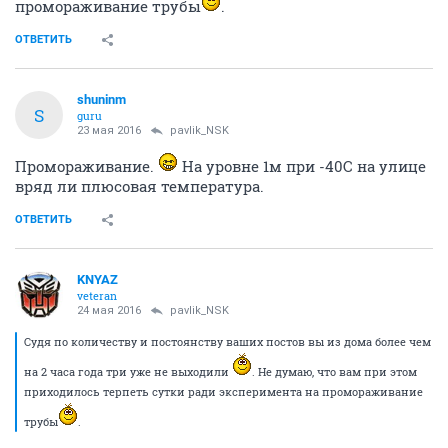
промораживание трубы
.
ОТВЕТИТЬ
shuninm
S
guru
23 мая 2016
pavlik_NSK
Промораживание.
На уровне 1м при -40С на улице
вряд ли плюсовая температура.
ОТВЕТИТЬ
KNYAZ
veteran
24 мая 2016
pavlik_NSK
Судя по количеству и постоянству ваших постов вы из дома более чем
на 2 часа года три уже не выходили
. Не думаю, что вам при этом
приходилось терпеть сутки ради эксперимента на промораживание
трубы
.