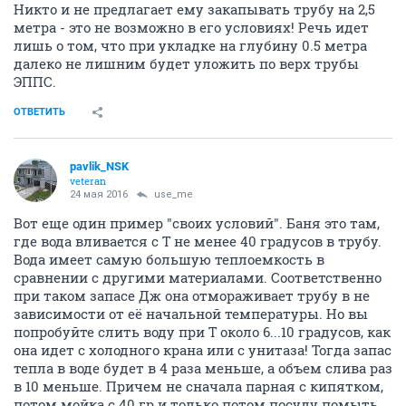
Никто и не предлагает ему закапывать трубу на 2,5
метра - это не возможно в его условиях! Речь идет
лишь о том, что при укладке на глубину 0.5 метра
далеко не лишним будет уложить по верх трубы
ЭППС.
ОТВЕТИТЬ
pavlik_NSK
veteran
24 мая 2016
use_me
Вот еще один пример "своих условий". Баня это там,
где вода вливается с Т не менее 40 градусов в трубу.
Вода имеет самую большую теплоемкость в
сравнении с другими материалами. Соответственно
при таком запасе Дж она отмораживает трубу в не
зависимости от её начальной температуры. Но вы
попробуйте слить воду при Т около 6...10 градусов, как
она идет с холодного крана или с унитаза! Тогда запас
тепла в воде будет в 4 раза меньше, а объем слива раз
в 10 меньше. Причем не сначала парная с кипятком,
потом мойка с 40 гр и только потом посуду помыть