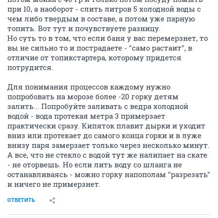
при 10, а наоборот - слить литров 5 холодной воды с
чем либо твердым в составе, а потом уже парную
топить. Вот тут и почувствуете разницу.
Но суть то в том, что если баня у вас перемерзнет, то
вы не сильно то и пострадаете - "само растаит", в
отличие от топикстартера, которому придется
потрудится.
Для понимания процессов каждому нужно
попробовать на морозе более -20 горку детям
залить... Попробуйте заливать с ведра холодной
водой - вода протекая метра 3 примерзает
практически сразу. Кипяток плавит дырки и уходит
вниз или протекает до самого конца горки и в луже
внизу паря замерзает только через несколько минут.
А все, что не стекло с водой тут же налипает на скате
- не оторвешь. Но если лить воду со шланга не
останавливаясь - можно горку напополам "разрезать"
и ничего не примерзнет.
ОТВЕТИТЬ