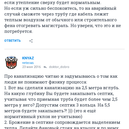
если утепление сверху будет нормальным.
Но если уж сильно беспокоитесь, то на аварийный
случай сможете через трубу где кабель лежит
теплым воздухом от обычного или строительного
фена отогревать магистраль. Но уверен, что это и не
потребуется.
ОТВЕТИТЬ
KNYAZ
veteran
23 мая 2016
doktor_dobro
Про канализацию читаю и задумываюсь о том как
люди не понимают физику процесса:
1. Вот вы сделали канализацию на 2,5 метра вглубь.
На какую глубину Вы будете закапывать септик,
учитывая что приемная труба будет более чем 2,5
метра у него? Допустим септик 3 кольца. На 5,5
метров будете закапывать?! ))) (это я ещё
нормативный уклон не учитываю)
2. Брожение в септике сопровождается выделением
тепла. Делайте фановый стояк на крышу и по нему