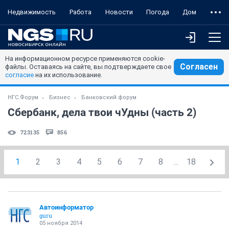
Недвижимость
Работа
Новости
Погода
Дом
На информационном ресурсе применяются cookie-
Согласен
файлы. Оставаясь на сайте, вы подтверждаете свое
согласие
на их использование.
НГС.Форум
Бизнес
Банковский форум
Сбербанк, дела твои чУдны (часть 2)
723135
856
1
2
3
4
5
6
7
8
...
18
Автоинформатор
guru
05 ноября 2014