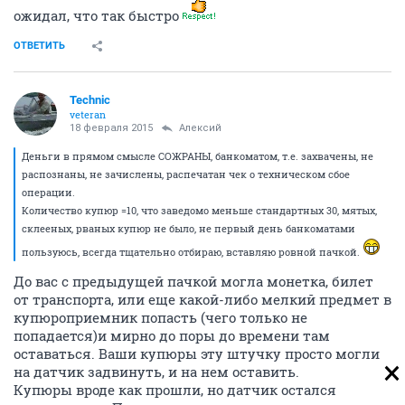
ожидал, что так быстро
ОТВЕТИТЬ
Technic
veteran
18 февраля 2015
Алексий
Деньги в прямом смысле СОЖРАНЫ, банкоматом, т.е. захвачены, не
распознаны, не зачислены, распечатан чек о техническом сбое
операции.
Количество купюр =10, что заведомо меньше стандартных 30, мятых,
склееных, рваных купюр не было, не первый день банкоматами
пользуюсь, всегда тщательно отбираю, вставляю ровной пачкой.
До вас с предыдущей пачкой могла монетка, билет
от транспорта, или еще какой-либо мелкий предмет в
купюроприемник попасть (чего только не
попадается)и мирно до поры до времени там
оставаться. Ваши купюры эту штучку просто могли
на датчик задвинуть, и на нем оставить.
Купюры вроде как прошли, но датчик остался