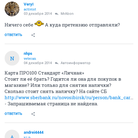
VeryI
activist
03 декабря 2014
MrAbon
Ничего себе
А куда претензию отправляли?
ОТВЕТИТЬ
nhps
N
veteran
04 декабря 2014
Автоинформатор
Карта ПРО100 Стандарт «Личная»
Стоит ли её брать? Годится ли она для покупок в
магазине? Или только для снятия налички?
Сколько стоит снять наличку? На сайте СБ
http://www.sberbank.ru/novosibirsk/ru/person/bank_cards/debet/pro100/
- Запрашиваемая страница не найдена.
ОТВЕТИТЬ
andrei4444
A
v.i.p.