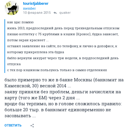
touristjabberer
member
10 февраля 2015
quaker
как щас помню
июнь 2013, предпоследний день перед трехнедельным отпуском
пихаю котлетку с 75 крублями в кэшин (Кронос), будка зависает,
потом экран краснеет ...
оставил заявление на сайте, по телефону, и лично в допофисе, к
которому прикреплена эта будка
бабло вернули аккурат через три недели, в пердпоследний день
отпуска
с тех пор кэшином пользуюсь только в самих отделениях
было примерно то же в банке Москвы (банкомат на
Каменской, 30) весной 2014 ...
заяву приняли без проблем, деньги зачислили на
карту (того же БМ) через 2 дня ...
вроде бы терпимо, но в голове сложилось правило:
больше 20 тыр. в банкомат единовременно не
засовывать ...
ОТВЕТИТЬ