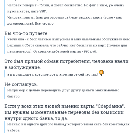
Человек говорит - "блин, я хотел бесплатно. Но фиг с ним, уж очень
нужна карта, нате 990".
Человек платит (как договорились), ему выдают карту (тоже - как
договорились). Все честно
Вы что-то путаете:
Уточнила - с бесплатным выпуском и минимальным обслуживанием.
Барышня Сбера сказала, что сейчас нет бесплатных карт (только для
пенсионеров). Открытие дебетовой карты - 990 руб.
Это был прямой обман потребителя, человека ввели
в заблуждение.
а в принципе наверное все в этом мире сейчас так!
Не соглашусь.
Например с целью переводить друг другу деньги максимально
быстро.
Если у всех этих людей именно карты "Сбербанка",
им нужны моментальные переводы без комиссии
внутри одного банка, то да.
Незнаю ни одного другого банка,у которого такая сеть банкоматов,как
у сбера.