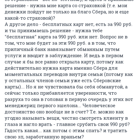
решение - нужна мне карта со страховкой (т.е. мои
денежки пойдут не только на благо Сбера, но и еще
какой-то страховой)?
А другое дело - бесплатных карт нет, есть за 990 руб.
и ты принимаешь решение - нужна тебе
"бесплатная" карта за 990 руб. или нет. Вопрос не в
том, что мне будет за эти 990 руб. а в том, что
приличный банк навязывает обманным путем
услуги и вводит в заблуждение. И ведь в первом
случае я бы все равно открыла карту, потому как
действительно нужна карта именно Сбера для
моментальных переводов внутри семьи (потому как
у остальных членов семьи уже есть Сберовские
карты)... Но я не чувствовала бы себя обманутой, а
сейчас только прибавляется уверенности, что
разруха то она в головах в первую очередь у этих вот
менеджериц первого эшелона... Человеческое
достоинство оно вообще не в счет? Т.е. можно как
угодно называть вещи, честно смотреть клиенту в
глаза и нагло врать - главное срубить свои 990 руб?
Гадость какая... как потом с этим спать? и тратить
свою зп, заработанную враньем?