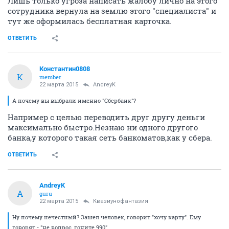
Лишь только угроза написать жалобу лично на этого
сотрудника вернула на землю этого "специалиста" и
тут же оформилась бесплатная карточка.
ОТВЕТИТЬ
Константин0808
К
member
22 марта 2015
AndreyK
А почему вы выбрали именно "Сбербанк"?
Например с целью переводить друг другу деньги
максимально быстро.Незнаю ни одного другого
банка,у которого такая сеть банкоматов,как у сбера.
ОТВЕТИТЬ
AndreyK
A
guru
22 марта 2015
Квазиунофантазия
Ну почему нечестный? Зашел человек, говорит "хочу карту". Ему
говорят - "не вопрос, гоните 990".