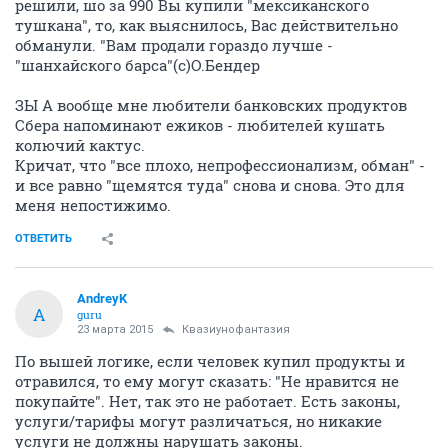
решили, шо за 990 Вы купили "мексиканского
тушкана", то, как выяснилось, Вас действительно
обманули. "Вам продали гораздо лучше -
"шанхайского барса"(с)О.Бендер
ЗЫ А вообще мне любители банковских продуктов
Сбера напоминают ежиков - любителей кушать
колючий кактус.
Кричат, что "все плохо, непрофессионализм, обман" -
и все равно "щемятся туда" снова и снова. Это для
меня непостижимо.
ОТВЕТИТЬ
AndreyK
A
guru
23 марта 2015
Квазиунофантазия
По вышей логике, если человек купил продукты и
отравился, то ему могут сказать: "Не нравится не
покупайте". Нет, так это не работает. Есть законы,
услуги/тарифы могут различаться, но никакие
услуги не должны нарушать законы.