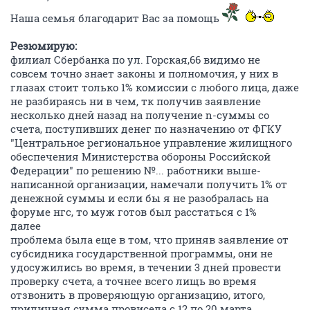
Наша семья благодарит Вас за помощь
Резюмирую:
филиал Сбербанка по ул. Горская,66 видимо не
совсем точно знает законы и полномочия, у них в
глазах стоит только 1% комиссии с любого лица, даже
не разбираясь ни в чем, тк получив заявление
несколько дней назад на получение n-суммы со
счета, поступивших денег по назначению от ФГКУ
"Центральное региональное управление жилищного
обеспечения Министерства обороны Российской
Федерации" по решению №... работники выше-
написанной организации, намечали получить 1% от
денежной суммы и если бы я не разобралась на
форуме нгс, то муж готов был расстаться с 1%
далее
проблема была еще в том, что приняв заявление от
субсидника государственной программы, они не
удосужились во время, в течении 3 дней провести
проверку счета, а точнее всего лищь во время
отзвонить в проверяющую организацию, итого,
приличная сумма провисела с 12 по 20 марта.