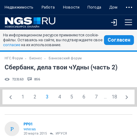
Недвижимость
Работа
Новости
Погода
Дом
На информационном ресурсе применяются cookie-
Согласен
файлы. Оставаясь на сайте, вы подтверждаете свое
согласие
на их использование.
НГС.Форум
Бизнес
Банковский форум
Сбербанк, дела твои чУдны (часть 2)
723163
856
1
2
3
4
5
6
7
...
18
PP01
P
veteran
20 марта 2015
ИРУСЯ