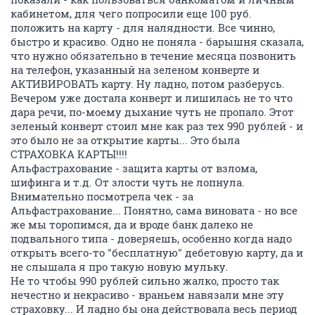
кабинетом, для чего попросили еще 100 руб.
положить на карту - для налядности. Все чинно,
быстро и красиво. Одно не поняла - барышня сказала,
что нужно обязательно в течение месяца позвонить
на телефон, указанный на зеленом конверте и
АКТИВИРОВАТЬ карту. Ну ладно, потом разберусь.
Вечером уже достала конверт и лишилась не то что
дара речи, по-моему дыхание чуть не пропало. Этот
зеленый конверт стоил мне как раз тех 990 рублей - и
это было не за открытие карты... Это была
СТРАХОВКА КАРТЫ!!!!
Альфастрахование - защита карты от взлома,
шифинга и т.д. От злости чуть не лопнула.
Внимательно посмотрела чек - за
Альфастрахование... Понятно, сама виновата - но все
же мы торопимся, да и вроде банк далеко не
подвального типа - доверяешь, особенно когда надо
открыть всего-то "бесплатную" дебетовую карту, да и
не слышала я про такую новую мульку.
Не то чтобы 990 рублей сильно жалко, просто так
нечестно и некрасиво - враньем навязали мне эту
страховку... И ладно бы она действовала весь период