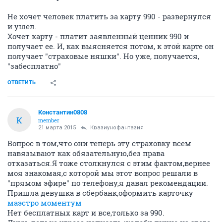
Не хочет человек платить за карту 990 - развернулся
и ушел.
Хочет карту - платит заявленный ценник 990 и
получает ее. И, как выясняется потом, к этой карте он
получает "страховые няшки". Но уже, получается,
"забесплатно"
ОТВЕТИТЬ
Константин0808
К
member
21 марта 2015
Квазиунофантазия
Вопрос в том,что они теперь эту страховку всем
навязывают как обязательную,без права
отказаться.Я тоже столкнулся с этим фактом,вернее
моя знакомая,с которой мы этот вопрос решали в
"прямом эфире" по телефону,я давал рекомендации.
Пришла девушка в сбербанк,оформить карточку
маэстро моментум
Нет бесплатных карт и все,только за 990.