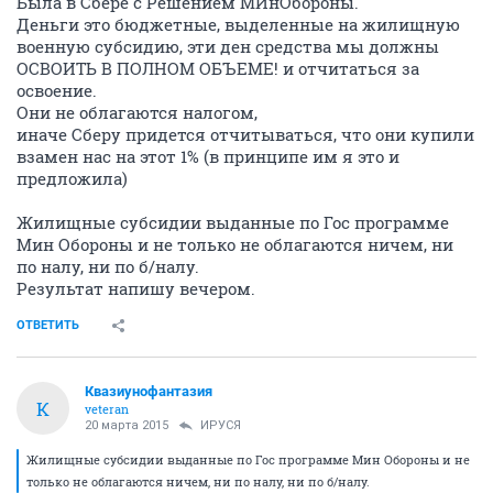
Была в Сбере с Решением МИнОбороны.
Деньги это бюджетные, выделенные на жилищную
военную субсидию, эти ден средства мы должны
ОСВОИТЬ В ПОЛНОМ ОБЪЕМЕ! и отчитаться за
освоение.
Они не облагаются налогом,
иначе Сберу придется отчитываться, что они купили
взамен нас на этот 1% (в принципе им я это и
предложила)
Жилищные субсидии выданные по Гос программе
Мин Обороны и не только не облагаются ничем, ни
по налу, ни по б/налу.
Результат напишу вечером.
ОТВЕТИТЬ
Квазиунофантазия
К
veteran
20 марта 2015
ИРУСЯ
Жилищные субсидии выданные по Гос программе Мин Обороны и не
только не облагаются ничем, ни по налу, ни по б/налу.