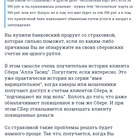
еще какой-то страховой)? А другое дело - бесплатных карт нет, есть за
990 руб. и ты принимаешь решение - нужна тебе "бесплатная" карта за
990 руб. или нет. Вопрос не в том, что мне будет за эти 990 руб. а в том,
что приличный банк навязывает обманным путем услуги и вводит в
заблуждение.
Вы купили банковский продукт со страховкой,
которая сильно поможет, если по каким-либо
причинам Вы не обнаружите на своих сберовских
счетах ни одного рубля.
В этом смысле очень поучительна история клиента
Сбера "Алла Тасиц". Погуглите, если интересно. Это
уже практически история из серии "имя
нарицательное", когда хакеры или мошенники
получают доступ к счетам клиентов Сбера, и
"подчищают их под ноль". Вплоть до того, что даже
обналичивают похищенное в том же Сбере. И при
этом СБер отказывается возмещать клиенту
похищенные деньги.
Со страховкой такие проблемы решать будет
намного проще. Так что, получается, когда Вы