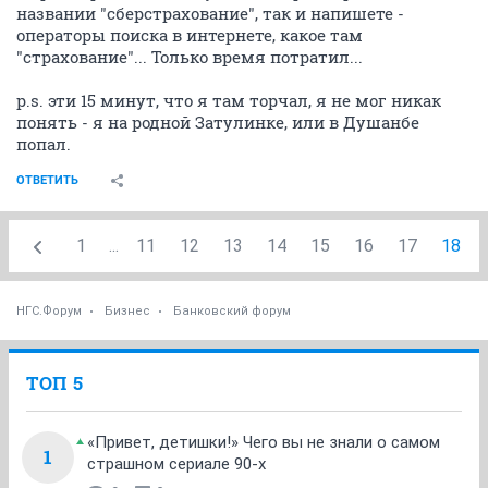
названии "сберстрахование", так и напишете -
операторы поиска в интернете, какое там
"страхование"... Только время потратил...
p.s. эти 15 минут, что я там торчал, я не мог никак
понять - я на родной Затулинке, или в Душанбе
попал.
ОТВЕТИТЬ
1
...
11
12
13
14
15
16
17
18
НГС.Форум
Бизнес
Банковский форум
ТОП 5
«Привет, детишки!» Чего вы не знали о самом
1
страшном сериале 90-х