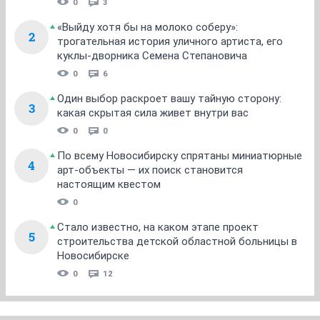
0
3
«Выйду хотя бы на молоко соберу»:
2
трогательная история уличного артиста, его
куклы-дворника Семена Степановича
0
6
Один выбор раскроет вашу тайную сторону:
3
какая скрытая сила живет внутри вас
0
0
По всему Новосибирску спрятаны миниатюрные
4
арт-объекты — их поиск становится
настоящим квестом
0
Стало известно, на каком этапе проект
5
строительства детской областной больницы в
Новосибирске
0
12