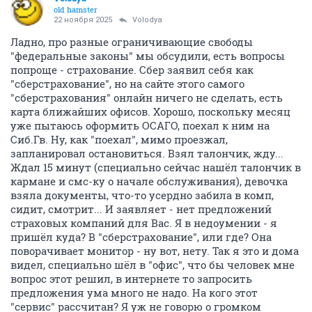
old hamster
22 ноября 2025
Volodya
Ладно, про разные ограничивающие свободы
"федеральные законы" мы обсудили, есть вопросы
попроще - страхование. Сбер заявил себя как
"сберстрахование", но на сайте этого самого
"сберстрахования" онлайн ничего не сделать, есть
карта ближайших офисов. Хорошо, поскольку месяц
уже пытаюсь оформить ОСАГО, поехал к ним на
Сиб.Гв. Ну, как "поехал", мимо проезжал,
запланировал остановиться. Взял талончик, жду...
Ждал 15 минут (специально сейчас нашёл талончик в
кармане и смс-ку о начале обслуживания), девочка
взяла документы, что-то усердно забила в комп,
сидит, смотрит... И заявляет - нет предложений
страховых компаний для Вас. Я в недоумении - я
пришёл куда? В "сберстрахование", или где? Она
поворачивает монитор - ну вот, нету. Так я это и дома
видел, специально шёл в "офис", что бы человек мне
вопрос этот решил, в интернете то запросить
предложения ума много не надо. На кого этот
"сервис" рассчитан? Я уж не говорю о громком