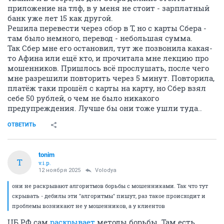
приложение на тлф, в у меня не стоит - зарплатный
банк уже лет 15 как другой.
Решила перевести через сбор в Т, но с карты Сбера -
там было немного, перевод - небольшая сумма.
Так Сбер мне его остановил, тут же позвонила какая-
то Афина или ещё кто, и прочитала мне лекцию про
мошенников. Пришлось всё прослушать, после чего
мне разрешили повторить через 5 минут. Повторила,
платёж таки прошёл с карты на карту, но Сбер взял
себе 50 рублей, о чем не было никакого
предупреждения. Лучше бы они тоже ушли туда..
ОТВЕТИТЬ
tonim
T
v.i.p.
12 ноября 2025
Volodya
они не раскрывают алгоритмов борьбы с мошенниками. Так что тут
скрывать - дебилы эти "алгоритмы" пишут, раз такое происходит и
проблемы возникают не у мошенников, а у клиентов
ЦБ РФ сам
раскрывает
методы борьбы. Там есть